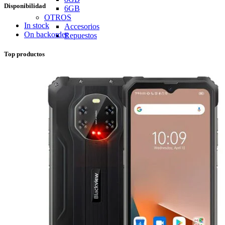
Disponibilidad
6GB
OTROS
In stock
Accesorios
On backorder
Repuestos
Top productos