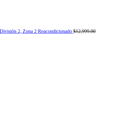
 División 2, Zona 2 Reacondicionado
$
12,999.00
Original
Current
price
price
was:
is:
$16,999.00.
$15,999.00.