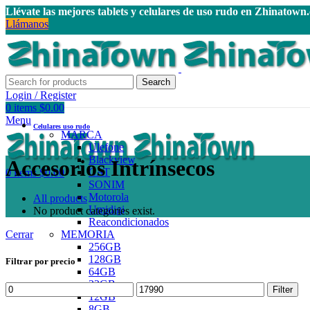
Llévate las mejores tablets y celulares de uso rudo en Zhinatown
Llámanos
Search
Login / Register
0
items
$
0.00
Menu
Celulares uso rudo
MARCA
Ulefone
Blackview
Accesorios Intrínsecos
CAT
0
items
$
0.00
SONIM
Motorola
All
products
Umidigi
No product categories exist.
Reacondicionados
Cerrar
MEMORIA
256GB
128GB
Filtrar por precio
64GB
32GB
Min
Max
Filter
12GB
price
price
8GB