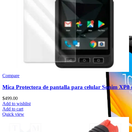
SISTEMA OPERATIVO
Android
Windows
OTROS
Accesorios
Repuestos
Compare
Mica Protectora de pantalla para celular Sonim XP8
$
499.00
Add to wishlist
Add to cart
Quick view