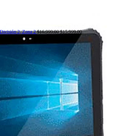
División 2, Zona 2
$
16,999.00
$
15,999.00