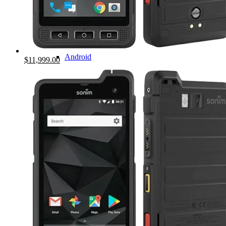
Sonim
Surface
Semi Rudas
Reacondicionados
SISTEMA OPERATIVO
Windows
Android
Original
Current
$
11,999.00
price
price
Escáner
was:
is:
2D
$12,999.00.
$11,999.00.
ACCESORIOS
Fundas
Baterías
Bases / Soportes
Repuestos