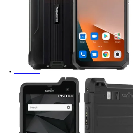
Tablets de uso rudo
MARCA
DELL
Emdoor
Getac
Triton
Acer
Samsung
Teguar
DT Research
Zebra
Panasonic