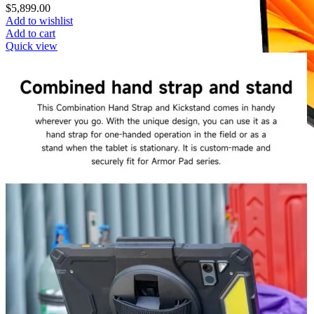
$
5,899.00
Add to wishlist
Add to cart
Quick view
Computadoras de uso rudo
NOTEBOOK
Acer
Emdoor
Dell
Getac
Microsoft Surface
Reacondicionados
PANELES
Teguar
Ecom