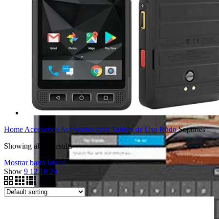
Home
Accesorios
Accesorios para Tablets de Uso Rudo
Soportes
Showing all 10 results
Mostrar barra lateral
Show
9
12
18
24