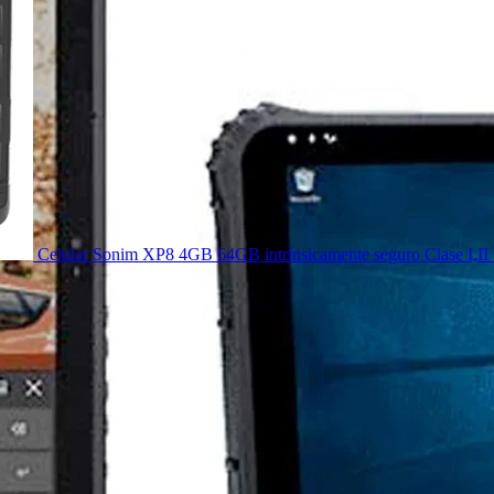
Celular Sonim XP8 4GB 64GB intrínsicamente seguro Clase I,II 