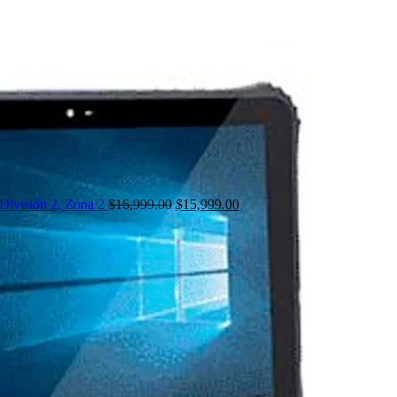
División 2, Zona 2
$
16,999.00
$
15,999.00