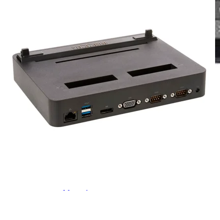
Handheld con escáner
MARCA
Zebra
Emdoor
Sonim
Chainway
Impresoras
Lectores
Reacondicionados
Escáner
Zebra
Honeywell
Motorola
RFDI