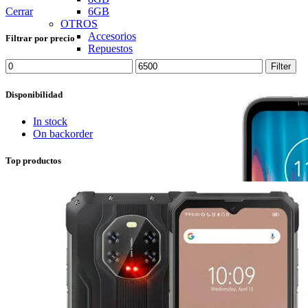
Cerrar
6GB
OTROS
Accesorios
Filtrar por precio
Repuestos
Min
Max
Filter
price
price
Disponibilidad
In stock
On backorder
Top productos