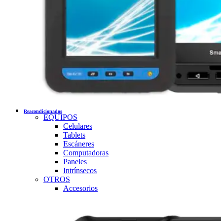
Reacondicionados
EQUIPOS
Celulares
Tablets
Escáneres
Computadoras
Paneles
Intrínsecos
OTROS
Accesorios