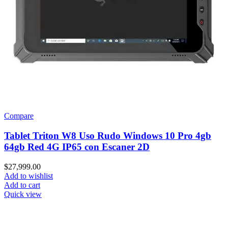
Compare
Tablet Triton W8 Uso Rudo Windows 10 Pro 4gb
64gb Red 4G IP65 con Escaner 2D
$
27,999.00
Add to wishlist
Add to cart
Quick view