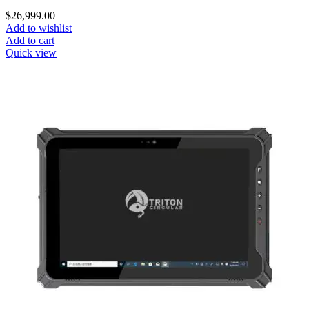
$
26,999.00
Add to wishlist
Add to cart
Quick view