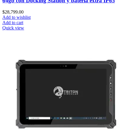
64gb con Docking Station y batería extra IP65
$
28,799.00
Add to wishlist
Add to cart
Quick view