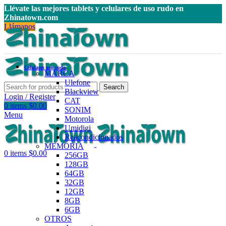
Llévate las mejores tablets y celulares de uso rudo en
Zhinatown.com
Llámanos
Celulares uso rudo
MARCA
Ulefone
Search
Blackview
Login / Register
CAT
0
items
$
0.00
SONIM
Menu
Motorola
Umidigi
Reacondicionados
MEMORIA
0
items
$
0.00
256GB
128GB
64GB
32GB
12GB
8GB
6GB
OTROS