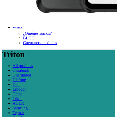
Nosotros
¿Quiénes somos?
BLOG
Cuéntanos tus dudas
Triton
All
products
Durabook
Onerugged
Ulefone
Dell
Emdoor
Getac
Triton
ACER
Samsung
Teguar