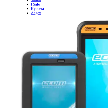
I Safe
Kyocera
Aegex