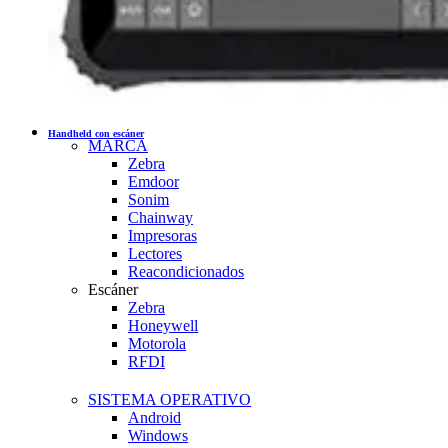
Handheld con escáner
MARCA
Zebra
Emdoor
Sonim
Chainway
Impresoras
Lectores
Reacondicionados
Escáner
Zebra
Honeywell
Motorola
RFDI
SISTEMA OPERATIVO
Android
Windows