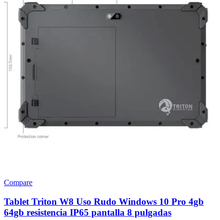
Compare
Tablet Triton W8 Uso Rudo Windows 10 Pro 4gb
64gb resistencia IP65 pantalla 8 pulgadas