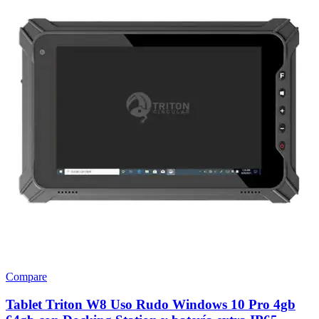
Compare
Tablet Triton W8 Uso Rudo Windows 10 Pro 4gb