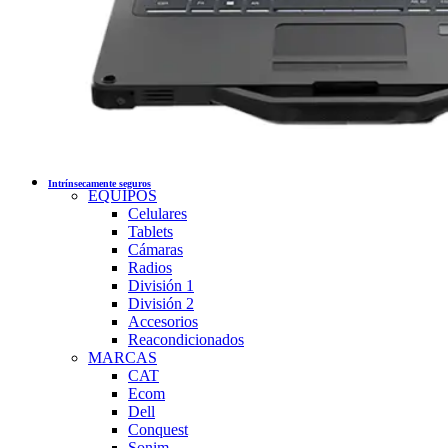
Intrínsecamente seguros
EQUIPOS
Celulares
Tablets
Cámaras
Radios
División 1
División 2
Accesorios
Reacondicionados
MARCAS
CAT
Ecom
Dell
Conquest
Sonim