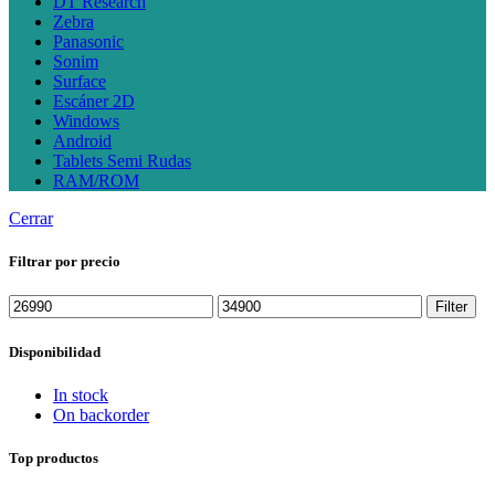
DT Research
Zebra
Panasonic
Sonim
Surface
Escáner 2D
Windows
Android
Tablets Semi Rudas
RAM/ROM
Cerrar
Filtrar por precio
Min
Max
Filter
price
price
Disponibilidad
In stock
On backorder
Top productos