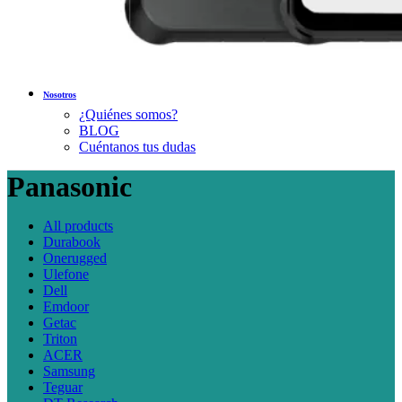
Nosotros
¿Quiénes somos?
BLOG
Cuéntanos tus dudas
Panasonic
All
products
Durabook
Onerugged
Ulefone
Dell
Emdoor
Getac
Triton
ACER
Samsung
Teguar