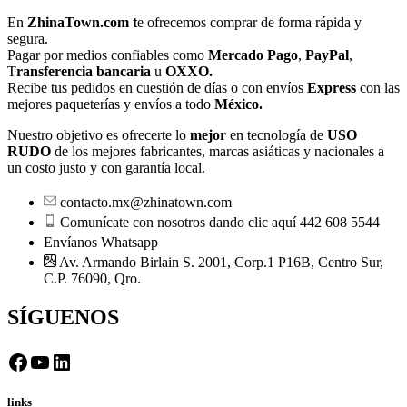
En
ZhinaTown.com t
e ofrecemos comprar de forma rápida y
segura.
Pagar por medios confiables como
Mercado Pago
,
PayPal
,
T
ransferencia bancaria
u
OXXO.
Recibe tus pedidos en cuestión de días o con envíos
Express
con las
mejores paqueterías y envíos a todo
México.
Nuestro objetivo es ofrecerte lo
mejor
en tecnología de
USO
RUDO
de los mejores fabricantes, marcas asiáticas y nacionales a
un costo justo y con garantía local.
contacto.mx@zhinatown.com
Comunícate con nosotros dando clic aquí 442 608 5544
Envíanos Whatsapp
Av. Armando Birlain S. 2001, Corp.1 P16B, Centro Sur,
C.P. 76090, Qro.
SÍGUENOS
Facebook
YouTube
LinkedIn
links