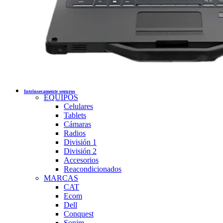
Intrínsecamente seguros
EQUIPOS
Celulares
Tablets
Cámaras
Radios
División 1
División 2
Accesorios
Reacondicionados
MARCAS
CAT
Ecom
Dell
Conquest
Sonim