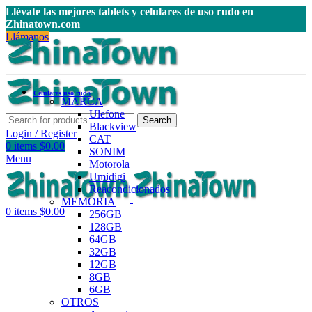
Llévate las mejores tablets y celulares de uso rudo en
Zhinatown.com
Llámanos
Celulares uso rudo
MARCA
Ulefone
Search
Blackview
Login / Register
CAT
0
items
$
0.00
SONIM
Menu
Motorola
Umidigi
Reacondicionados
MEMORIA
0
items
$
0.00
256GB
128GB
64GB
32GB
12GB
8GB
6GB
OTROS