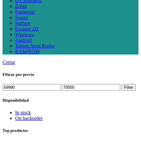
DT Research
Zebra
Panasonic
Sonim
Surface
Escáner 2D
Windows
Android
Tablets Semi Rudas
RAM/ROM
Cerrar
Filtrar por precio
Min
Max
Filter
price
price
Disponibilidad
In stock
On backorder
Top productos