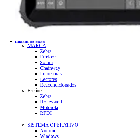
Handheld con escáner
MARCA
Zebra
Emdoor
Sonim
Chainway
Impresoras
Lectores
Reacondicionados
Escáner
Zebra
Honeywell
Motorola
RFDI
SISTEMA OPERATIVO
Android
Windows