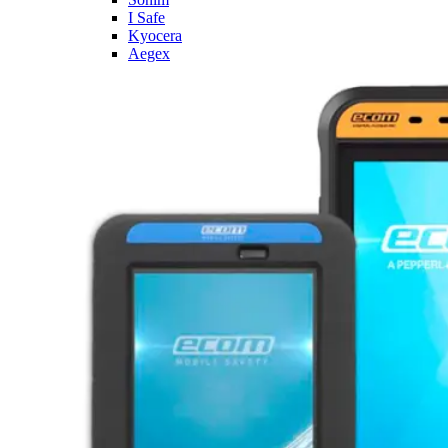
I Safe
Kyocera
Aegex