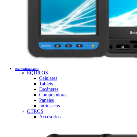
Reacondicionados
EQUIPOS
Celulares
Tablets
Escáneres
Computadoras
Paneles
Intrínsecos
OTROS
Accesorios