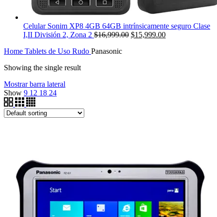
Celular Sonim XP8 4GB 64GB intrínsicamente seguro Clase
Original
Current
I,II División 2, Zona 2
$
16,999.00
$
15,999.00
price
price
Home
Tablets de Uso Rudo
Panasonic
was:
is:
$16,999.00.
$15,999.00.
Showing the single result
Mostrar barra lateral
Show
9
12
18
24