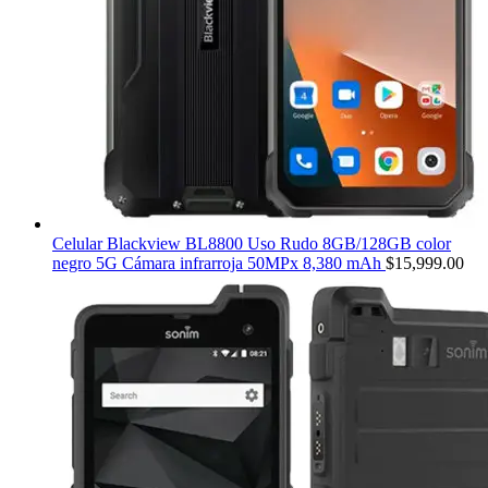
Celular Blackview BL8800 Uso Rudo 8GB/128GB color
negro 5G Cámara infrarroja 50MPx 8,380 mAh
$
15,999.00