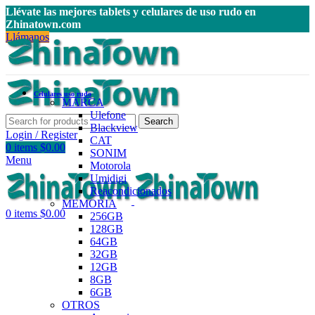
Llévate las mejores tablets y celulares de uso rudo en
Zhinatown.com
Llámanos
Celulares uso rudo
MARCA
Ulefone
Search
Blackview
Login / Register
CAT
0
items
$
0.00
SONIM
Menu
Motorola
Umidigi
Reacondicionados
MEMORIA
0
items
$
0.00
256GB
128GB
64GB
32GB
12GB
8GB
6GB
OTROS