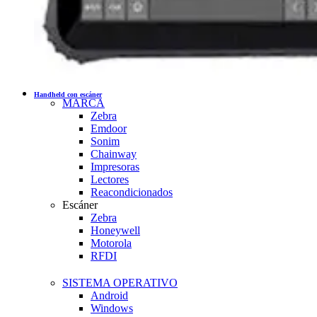
Handheld con escáner
MARCA
Zebra
Emdoor
Sonim
Chainway
Impresoras
Lectores
Reacondicionados
Escáner
Zebra
Honeywell
Motorola
RFDI
SISTEMA OPERATIVO
Android
Windows