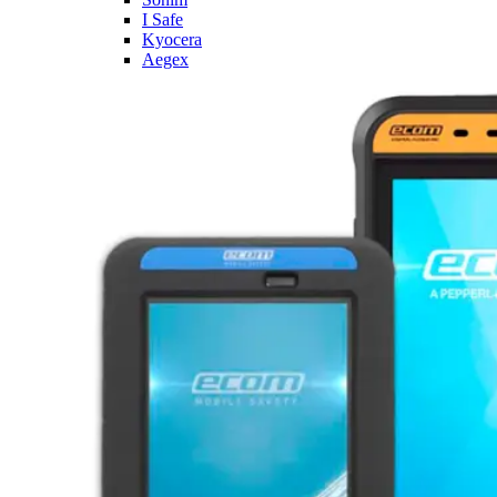
I Safe
Kyocera
Aegex