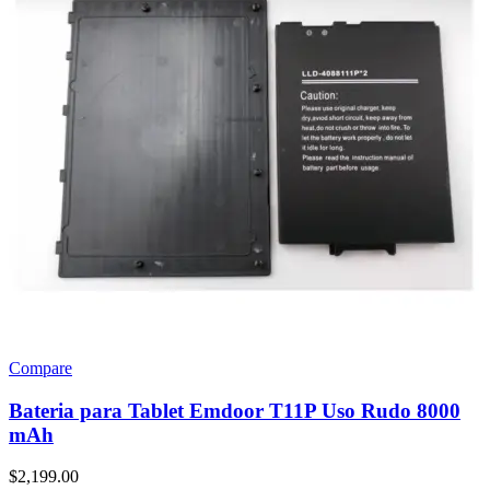
Compare
Bateria para Tablet Emdoor T11P Uso Rudo 8000
mAh
$
2,199.00