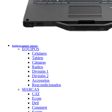
Intrínsecamente seguros
EQUIPOS
Celulares
Tablets
Cámaras
Radios
División 1
División 2
Accesorios
Reacondicionados
MARCAS
CAT
Ecom
Dell
Conquest
Sonim