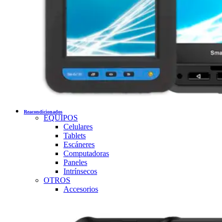
Reacondicionados
EQUIPOS
Celulares
Tablets
Escáneres
Computadoras
Paneles
Intrínsecos
OTROS
Accesorios