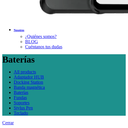
Nosotros
¿Quiénes somos?
BLOG
Cuéntanos tus dudas
Baterías
All
products
Adaptador HUB
Docking Station
Banda magnética
Baterías
Fundas
Soportes
Stylus Pen
Teclado
Cerrar