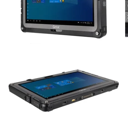
Handheld con escáner
MARCA
Zebra
Emdoor
Sonim
Chainway
Impresoras
Lectores
Reacondicionados
Escáner
Zebra
Honeywell
Motorola
RFDI