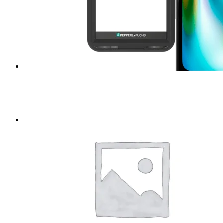
Tablets de uso rudo
MARCA
DELL
Emdoor
Getac
Triton
Acer
Samsung
Teguar
DT Research
Zebra
Panasonic