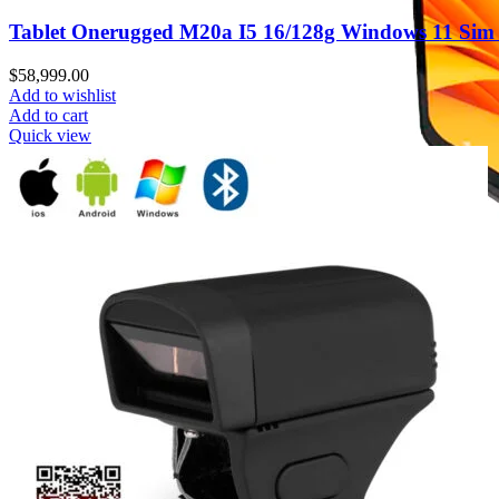
Tablet Onerugged M20a I5 16/128g Windows 11 Sim 
$
58,999.00
Add to wishlist
Add to cart
Quick view
Computadoras de uso rudo
NOTEBOOK
Acer
Emdoor
Dell
Getac
Microsoft Surface
Reacondicionados
PANELES
Teguar
Ecom