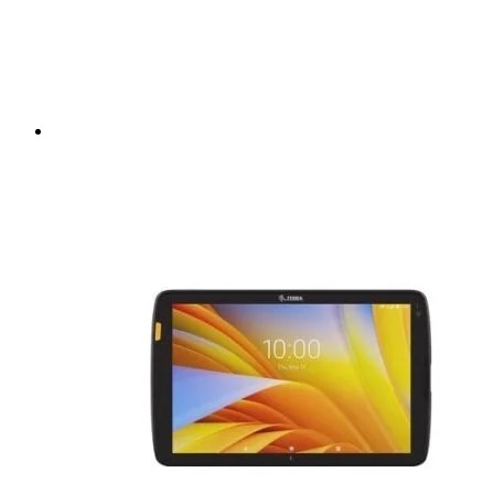
Sonim
Surface
Semi Rudas
Reacondicionados
SISTEMA OPERATIVO
Windows
Android
Escáner
2D
ACCESORIOS
Fundas
Baterías
Bases / Soportes
Repuestos