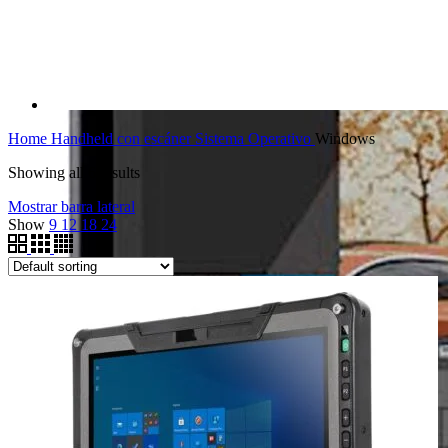
Home
Handheld con escáner
Sistema Operativo
Windows
Showing all 6 results
Mostrar barra lateral
Show
9
12
18
24