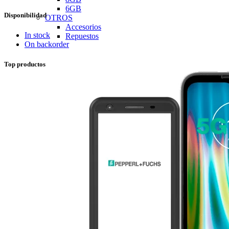
price
price
6GB
Disponibilidad
OTROS
Accesorios
In stock
Repuestos
On backorder
Top productos