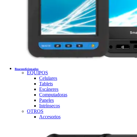
Reacondicionados
EQUIPOS
Celulares
Tablets
Escáneres
Computadoras
Paneles
Intrínsecos
OTROS
Accesorios