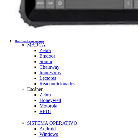
Handheld con escáner
MARCA
Zebra
Emdoor
Sonim
Chainway
Impresoras
Lectores
Reacondicionados
Escáner
Zebra
Honeywell
Motorola
RFDI
SISTEMA OPERATIVO
Android
Windows