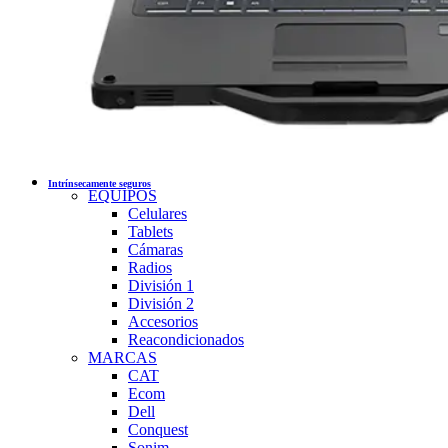
Intrínsecamente seguros
EQUIPOS
Celulares
Tablets
Cámaras
Radios
División 1
División 2
Accesorios
Reacondicionados
MARCAS
CAT
Ecom
Dell
Conquest
Sonim