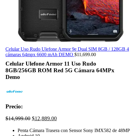
Celular Uso Rudo Ulefone Armor 9e Dual SIM 8GB / 128GB 4
cámaras 64mpx 6600 mAh DEMO
$
11,699.00
Celular Ulefone Armor 11 Uso Rudo
8GB/256GB ROM Red 5G Cámara 64MPx
Demo
Precio:
Original
Current
$
14,999.00
$
12,889.00
price
price
Penta Cámara Trasera con Sensor Sony IMX582 de 48MP
was:
is:
Android 10