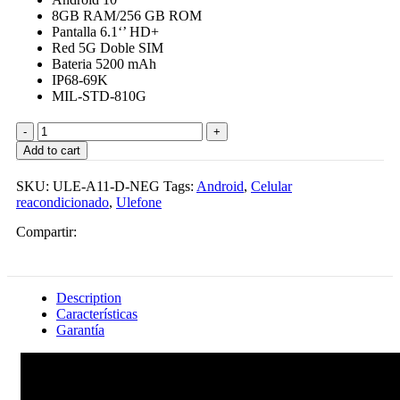
$14,999.00.
$12,889.00.
8GB RAM/256 GB ROM
Pantalla 6.1‘’ HD+
Red 5G Doble SIM
Bateria 5200 mAh
IP68-69K
MIL-STD-810G
Celular
Ulefone
Add to cart
Armor
11
SKU:
ULE-A11-D-NEG
Tags:
Android
,
Celular
Uso
reacondicionado
,
Ulefone
Rudo
8GB/256GB
Compartir:
ROM
Red
5G
Cámara
Description
64MPx
Características
Demo
Garantía
quantity