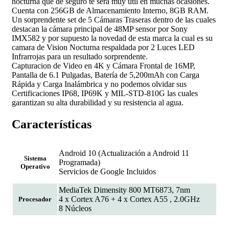
nocturna que de seguro te sera muy util en muchas ocasiones.
Cuenta con 256GB de Almacenamiento Interno, 8GB RAM.
Un sorprendente set de 5 Cámaras Traseras dentro de las cuales
destacan la cámara principal de 48MP sensor por Sony
IMX582 y por supuesto la novedad de esta marca la cual es su
camara de Vision Nocturna respaldada por 2 Luces LED
Infrarrojas para un resultado sorprendente.
Capturacion de Video en 4K y Cámara Frontal de 16MP,
Pantalla de 6.1 Pulgadas, Batería de 5,200mAh con Carga
Rápida y Carga Inalámbrica y no podemos olvidar sus
Certificaciones IP68, IP69K y MIL-STD-810G las cuales
garantizan su alta durabilidad y su resistencia al agua.
Características
Android 10 (Actualización a Android 11
Sistema
Programada)
Operativo
Servicios de Google Incluidos
MediaTek Dimensity 800 MT6873, 7nm
4 x Cortex A76 + 4 x Cortex A55 , 2.0GHz
Procesador
8 Núcleos