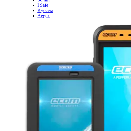
I Safe
Kyocera
Aegex