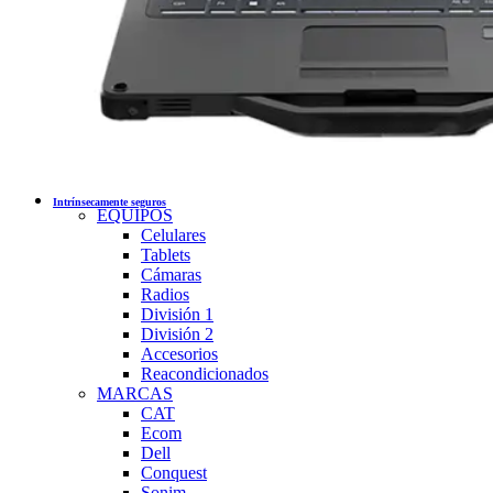
Intrínsecamente seguros
EQUIPOS
Celulares
Tablets
Cámaras
Radios
División 1
División 2
Accesorios
Reacondicionados
MARCAS
CAT
Ecom
Dell
Conquest
Sonim