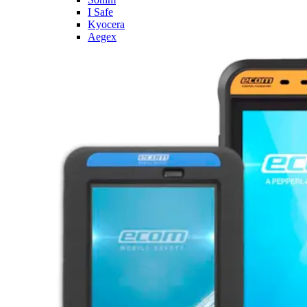
I Safe
Kyocera
Aegex