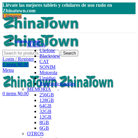
Llévate las mejores tablets y celulares de uso rudo en
Zhinatown.com
Llámanos
Celulares uso rudo
MARCA
Ulefone
Search
Blackview
Login / Register
CAT
0
items
$
0.00
SONIM
Menu
Motorola
Umidigi
Reacondicionados
MEMORIA
0
items
$
0.00
256GB
128GB
64GB
32GB
12GB
8GB
6GB
OTROS