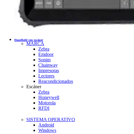
Handheld con escáner
MARCA
Zebra
Emdoor
Sonim
Chainway
Impresoras
Lectores
Reacondicionados
Escáner
Zebra
Honeywell
Motorola
RFDI
SISTEMA OPERATIVO
Android
Windows