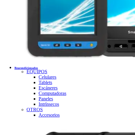
Reacondicionados
EQUIPOS
Celulares
Tablets
Escáneres
Computadoras
Paneles
Intrínsecos
OTROS
Accesorios