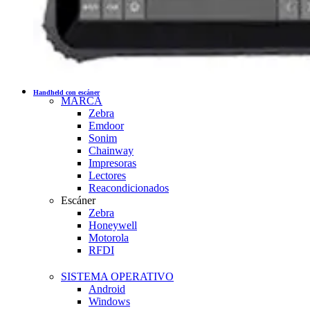
Handheld con escáner
MARCA
Zebra
Emdoor
Sonim
Chainway
Impresoras
Lectores
Reacondicionados
Escáner
Zebra
Honeywell
Motorola
RFDI
SISTEMA OPERATIVO
Android
Windows