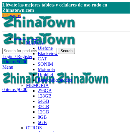
Llévate las mejores tablets y celulares de uso rudo en
Zhinatown.com
Llámanos
Celulares uso rudo
MARCA
Ulefone
Search
Blackview
Login / Register
CAT
0
items
$
0.00
SONIM
Menu
Motorola
Umidigi
Reacondicionados
MEMORIA
0
items
$
0.00
256GB
128GB
64GB
32GB
12GB
8GB
6GB
OTROS