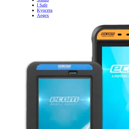
I Safe
Kyocera
Aegex