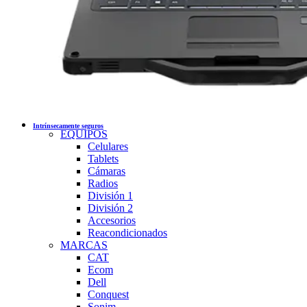
Intrínsecamente seguros
EQUIPOS
Celulares
Tablets
Cámaras
Radios
División 1
División 2
Accesorios
Reacondicionados
MARCAS
CAT
Ecom
Dell
Conquest
Sonim