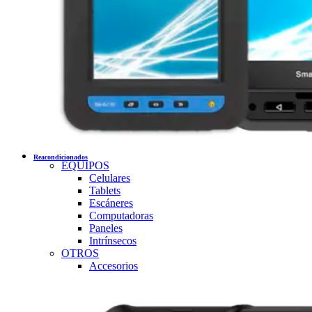
Reacondicionados
EQUIPOS
Celulares
Tablets
Escáneres
Computadoras
Paneles
Intrínsecos
OTROS
Accesorios