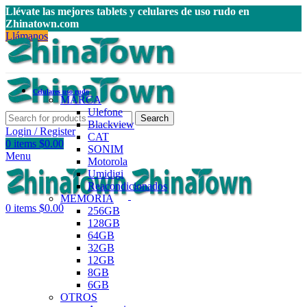
Llévate las mejores tablets y celulares de uso rudo en
Zhinatown.com
Llámanos
Celulares uso rudo
MARCA
Ulefone
Search
Blackview
Login / Register
CAT
0
items
$
0.00
SONIM
Menu
Motorola
Umidigi
Reacondicionados
MEMORIA
0
items
$
0.00
256GB
128GB
64GB
32GB
12GB
8GB
6GB
OTROS