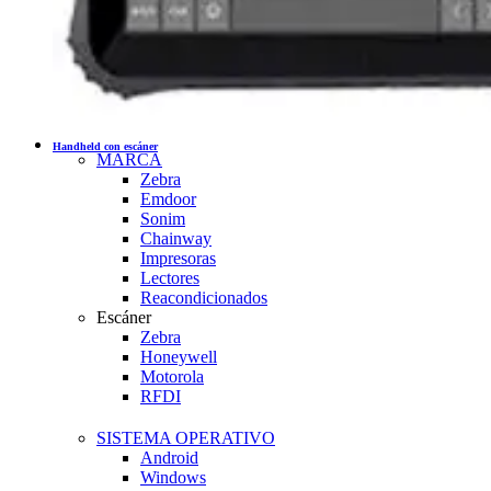
Handheld con escáner
MARCA
Zebra
Emdoor
Sonim
Chainway
Impresoras
Lectores
Reacondicionados
Escáner
Zebra
Honeywell
Motorola
RFDI
SISTEMA OPERATIVO
Android
Windows