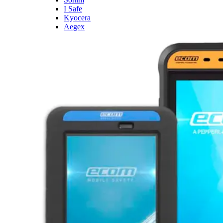
I Safe
Kyocera
Aegex