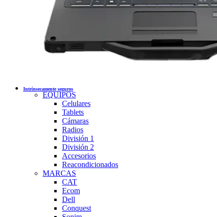
Intrínsecamente seguros
EQUIPOS
Celulares
Tablets
Cámaras
Radios
División 1
División 2
Accesorios
Reacondicionados
MARCAS
CAT
Ecom
Dell
Conquest
Sonim