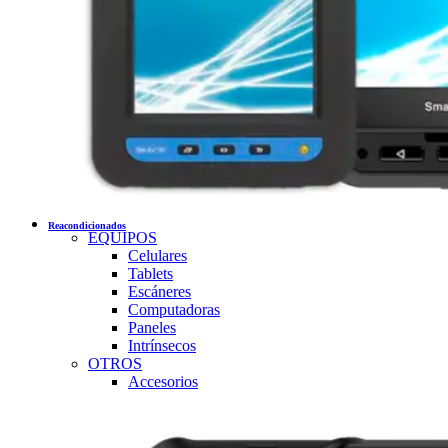
Reacondicionados
EQUIPOS
Celulares
Tablets
Escáneres
Computadoras
Paneles
Intrínsecos
OTROS
Accesorios