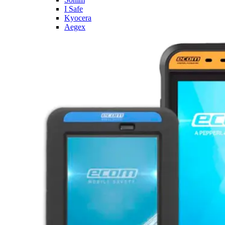
I Safe
Kyocera
Aegex