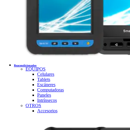
Reacondicionados
EQUIPOS
Celulares
Tablets
Escáneres
Computadoras
Paneles
Intrínsecos
OTROS
Accesorios