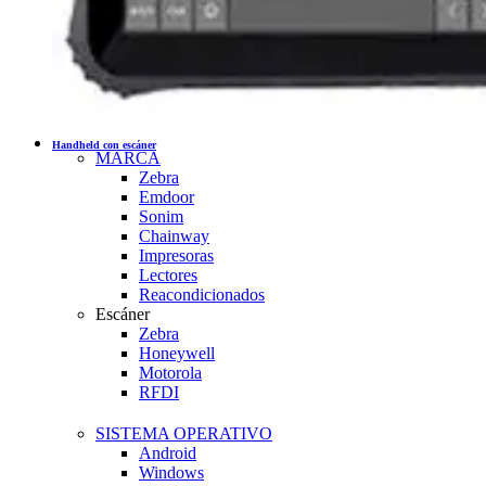
Handheld con escáner
MARCA
Zebra
Emdoor
Sonim
Chainway
Impresoras
Lectores
Reacondicionados
Escáner
Zebra
Honeywell
Motorola
RFDI
SISTEMA OPERATIVO
Android
Windows