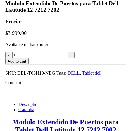
Modulo Extendido De Puertos para Tablet Dell
was:
is:
Latitude 12 7212 7202
$22,399.00.
$21,899.0
Precio:
$
3,999.00
Available on backorder
Modulo
Extendido
Add to cart
De
Puertos
SKU:
DEL-T03H10-NEG
Tags:
DELL
,
Tablet dell
para
Tablet
Compartir:
Dell
Latitude
12
7212
Description
7202
Garantía
quantity
Modulo Extendido De Puertos
para
Tablet Dell Latitude
12
7212
7002