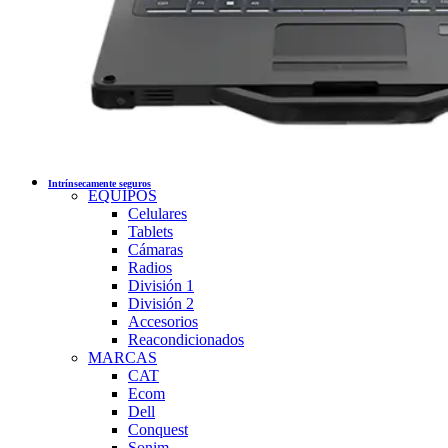
Intrínsecamente seguros
EQUIPOS
Celulares
Tablets
Cámaras
Radios
División 1
División 2
Accesorios
Reacondicionados
MARCAS
CAT
Ecom
Dell
Conquest
Sonim