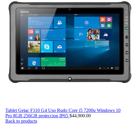
Tablet Getac F110 G4 Uso Rudo Core i5 7200u Windows 10
Pro 8GB 256GB proteccion IP65
$
44,900.00
Back to products