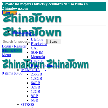
Llévate las mejores tablets y celulares de uso rudo en
Zhinatown.com
Llámanos
Celulares uso rudo
MARCA
Ulefone
Search
Blackview
Login / Register
CAT
0
items
$
0.00
SONIM
Menu
Motorola
Umidigi
Reacondicionados
MEMORIA
0
items
$
0.00
256GB
128GB
64GB
32GB
12GB
8GB
6GB
OTROS