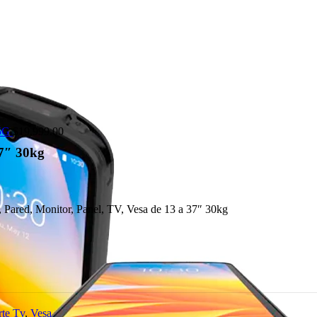
 5G
$
19,999.00
37″ 30kg
, Pared, Monitor, Panel, TV, Vesa de 13 a 37″ 30kg
te Tv
,
Vesa