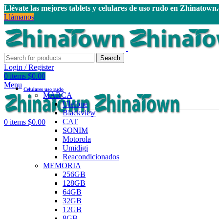
Llévate las mejores tablets y celulares de uso rudo en Zhinatown
Llámanos
Search
Login / Register
0
items
$
0.00
Menu
Celulares uso rudo
MARCA
Ulefone
Blackview
CAT
0
items
$
0.00
SONIM
Motorola
Umidigi
Reacondicionados
MEMORIA
256GB
128GB
64GB
32GB
12GB
8GB