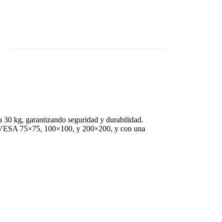
ta 30 kg, garantizando seguridad y durabilidad.
jes VESA 75×75, 100×100, y 200×200, y con una