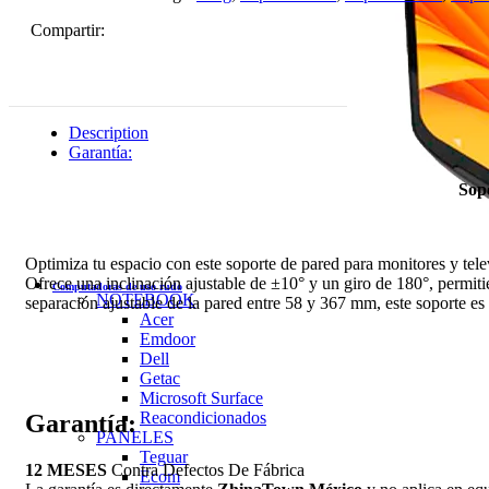
Compartir:
Description
Garantía:
Sopo
Optimiza tu espacio con este soporte de pared para monitores y tele
Ofrece una inclinación ajustable de ±10° y un giro de 180°, permi
Computadoras de uso rudo
NOTEBOOK
separación ajustable de la pared entre 58 y 367 mm, este soporte es 
Acer
Emdoor
Dell
Getac
Microsoft Surface
Reacondicionados
Garantía:
PANELES
Teguar
12 MESES
Contra Defectos De Fábrica
Ecom