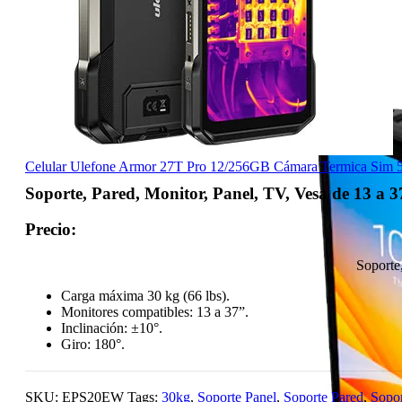
SISTEMA OPERATIVO
Android
Windows
OTROS
Accesorios
Repuestos
Celular Ulefone Armor 27T Pro 12/256GB Cámara Termica Sim
Soporte, Pared, Monitor, Panel, TV, Vesa de 13 a 
Precio:
Soporte
Carga máxima 30 kg (66 lbs).
Monitores compatibles: 13 a 37”.
Inclinación: ±10°.
Giro: 180°.
SKU:
EPS20EW
Tags:
30kg
,
Soporte Panel
,
Soporte Pared
,
Sopor