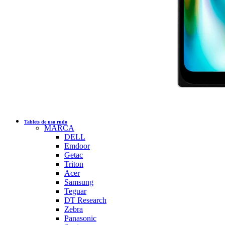
Click to enlarge
Tablets de uso rudo
MARCA
DELL
Emdoor
Getac
Triton
Acer
Samsung
Teguar
DT Research
Zebra
Panasonic