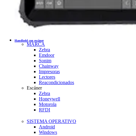
Handheld con escáner
MARCA
Zebra
Emdoor
Sonim
Chainway
Impresoras
Lectores
Reacondicionados
Escáner
Zebra
Honeywell
Motorola
RFDI
SISTEMA OPERATIVO
Android
Windows