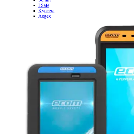
I Safe
Kyocera
Aegex