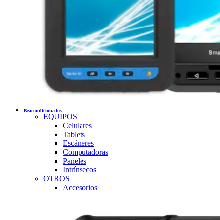
Reacondicionados
EQUIPOS
Celulares
Tablets
Escáneres
Computadoras
Paneles
Intrínsecos
OTROS
Accesorios