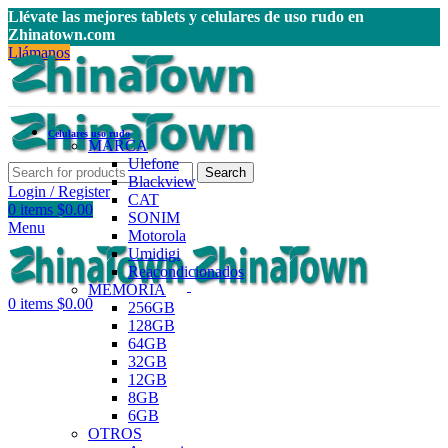
Llévate las mejores tablets y celulares de uso rudo en
Zhinatown.com
Llámanos
Celulares uso rudo
MARCA
Ulefone
Search
Blackview
Login / Register
CAT
0
items
$
0.00
SONIM
Menu
Motorola
Umidigi
Reacondicionados
MEMORIA
0
items
$
0.00
256GB
128GB
64GB
32GB
12GB
8GB
6GB
OTROS