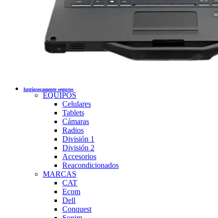
Intrínsecamente seguros
EQUIPOS
Celulares
Tablets
Cámaras
Radios
División 1
División 2
Accesorios
Reacondicionados
MARCAS
CAT
Ecom
Dell
Conquest
Sonim