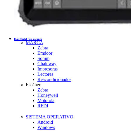
Handheld con escáner
MARCA
Zebra
Emdoor
Sonim
Chainway
Impresoras
Lectores
Reacondicionados
Escáner
Zebra
Honeywell
Motorola
RFDI
SISTEMA OPERATIVO
Android
Windows