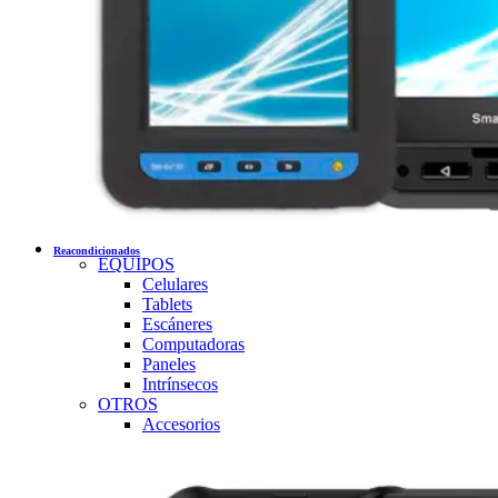
Reacondicionados
EQUIPOS
Celulares
Tablets
Escáneres
Computadoras
Paneles
Intrínsecos
OTROS
Accesorios