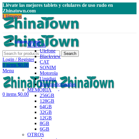
Llévate las mejores tablets y celulares de uso rudo en
Zhinatown.com
Llámanos
Celulares uso rudo
MARCA
Ulefone
Search
Blackview
Login / Register
CAT
0
items
$
0.00
SONIM
Menu
Motorola
Umidigi
Reacondicionados
MEMORIA
0
items
$
0.00
256GB
128GB
64GB
32GB
12GB
8GB
6GB
OTROS