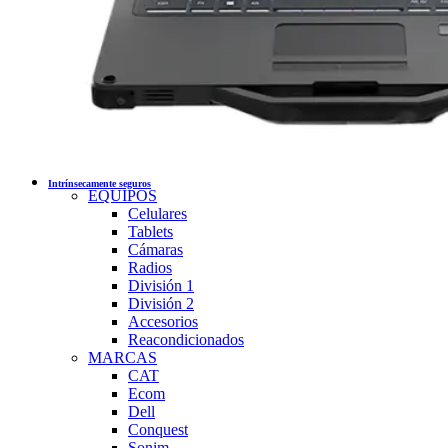
Intrínsecamente seguros
EQUIPOS
Celulares
Tablets
Cámaras
Radios
División 1
División 2
Accesorios
Reacondicionados
MARCAS
CAT
Ecom
Dell
Conquest
Sonim