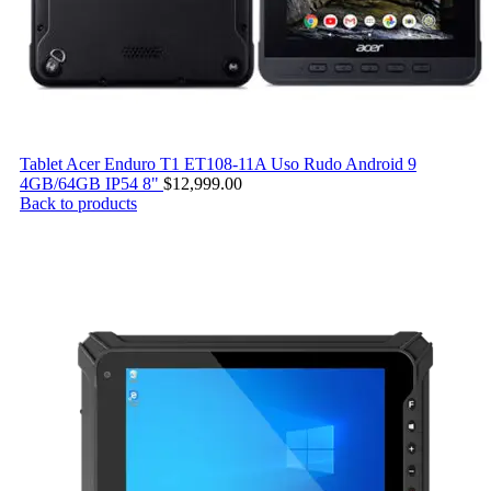
Tablet Acer Enduro T1 ET108-11A Uso Rudo Android 9
4GB/64GB IP54 8"
$
12,999.00
Back to products