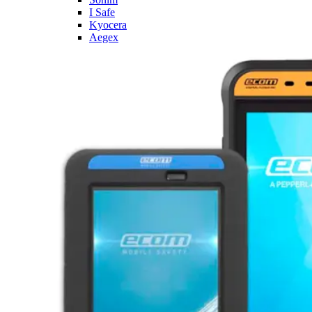
I Safe
Kyocera
Aegex