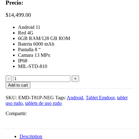
Precio:
$
14,499.00
Android 11
Red 4G
6GB RAM/128 GB ROM
Bateria 6000 mAh
Pantalla 8 “
Camara 13 MPx
IP68
MIL-STD-810
Tablet
Emdoor
Add to cart
T81P
Uso
SKU:
EMD-T81P-NEG
Tags:
Android
,
Tablet Emdoor
,
tablet
Rudo
uso rudo
,
tablets de uso rudo
Android
11
Compartir:
6GB/128GB
Red
4G
IP65
Description