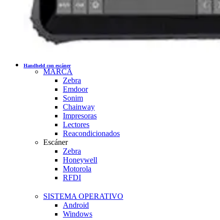
Handheld con escáner
MARCA
Zebra
Emdoor
Sonim
Chainway
Impresoras
Lectores
Reacondicionados
Escáner
Zebra
Honeywell
Motorola
RFDI
SISTEMA OPERATIVO
Android
Windows