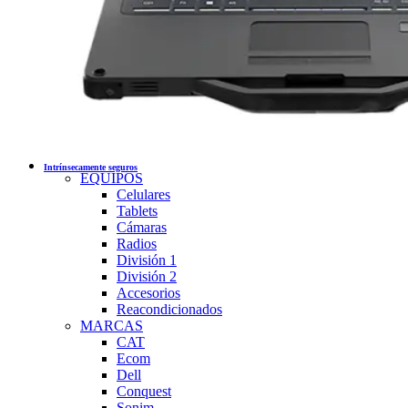
Intrínsecamente seguros
EQUIPOS
Celulares
Tablets
Cámaras
Radios
División 1
División 2
Accesorios
Reacondicionados
MARCAS
CAT
Ecom
Dell
Conquest
Sonim