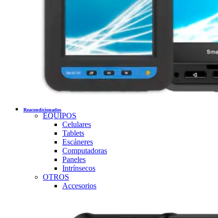
Reacondicionados
EQUIPOS
Celulares
Tablets
Escáneres
Computadoras
Paneles
Intrínsecos
OTROS
Accesorios