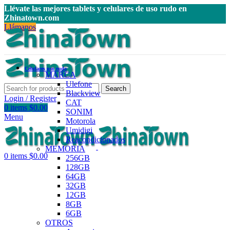
Llévate las mejores tablets y celulares de uso rudo en
Zhinatown.com
Llámanos
Celulares uso rudo
MARCA
Ulefone
Search
Blackview
Login / Register
CAT
0
items
$
0.00
SONIM
Menu
Motorola
Umidigi
Reacondicionados
MEMORIA
0
items
$
0.00
256GB
128GB
64GB
32GB
12GB
8GB
6GB
OTROS