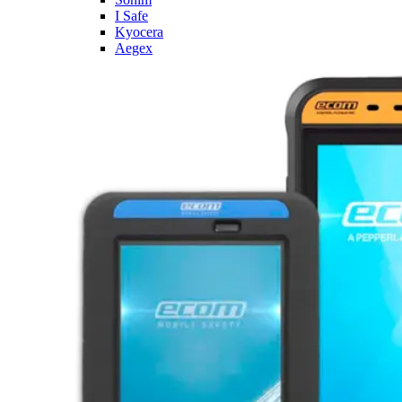
I Safe
Kyocera
Aegex