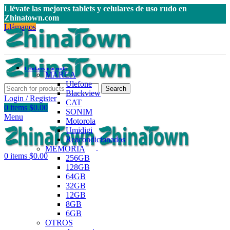
Llévate las mejores tablets y celulares de uso rudo en
Zhinatown.com
Llámanos
Celulares uso rudo
MARCA
Ulefone
Search
Blackview
Login / Register
CAT
0
items
$
0.00
SONIM
Menu
Motorola
Umidigi
Reacondicionados
MEMORIA
0
items
$
0.00
256GB
128GB
64GB
32GB
12GB
8GB
6GB
OTROS