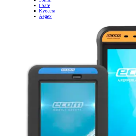
I Safe
Kyocera
Aegex