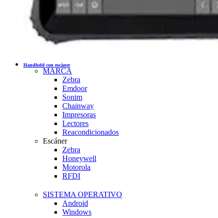
Handheld con escáner
MARCA
Zebra
Emdoor
Sonim
Chainway
Impresoras
Lectores
Reacondicionados
Escáner
Zebra
Honeywell
Motorola
RFDI
SISTEMA OPERATIVO
Android
Windows