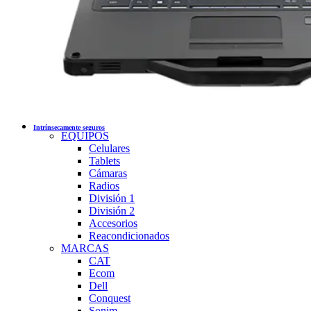
Intrínsecamente seguros
EQUIPOS
Celulares
Tablets
Cámaras
Radios
División 1
División 2
Accesorios
Reacondicionados
MARCAS
CAT
Ecom
Dell
Conquest
Sonim