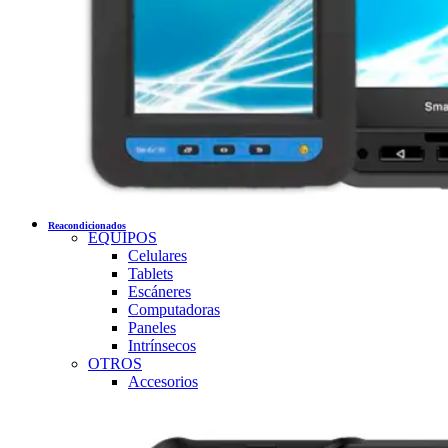
Reacondicionados
EQUIPOS
Celulares
Tablets
Escáneres
Computadoras
Paneles
Intrínsecos
OTROS
Accesorios