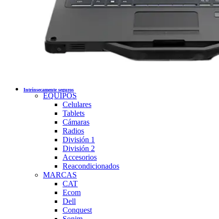
Intrínsecamente seguros
EQUIPOS
Celulares
Tablets
Cámaras
Radios
División 1
División 2
Accesorios
Reacondicionados
MARCAS
CAT
Ecom
Dell
Conquest
Sonim