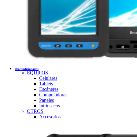
Reacondicionados
EQUIPOS
Celulares
Tablets
Escáneres
Computadoras
Paneles
Intrínsecos
OTROS
Accesorios