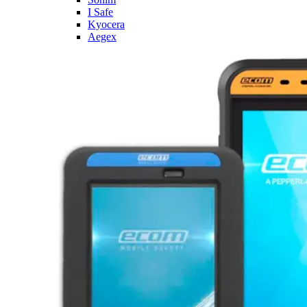
I Safe
Kyocera
Aegex