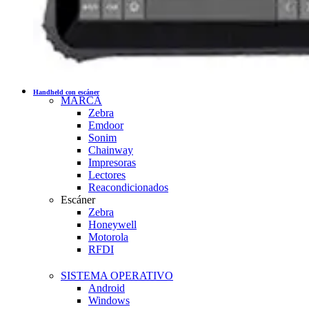
Handheld con escáner
MARCA
Zebra
Emdoor
Sonim
Chainway
Impresoras
Lectores
Reacondicionados
Escáner
Zebra
Honeywell
Motorola
RFDI
SISTEMA OPERATIVO
Android
Windows