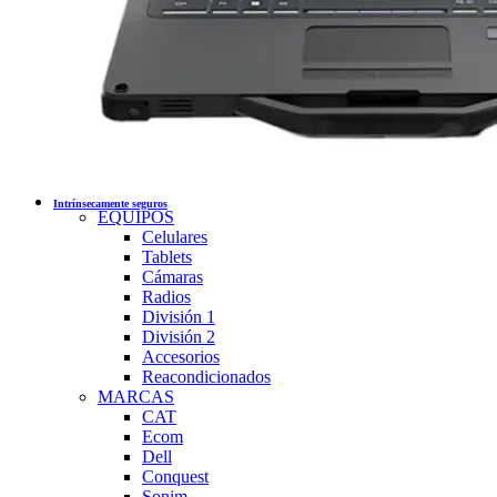
Intrínsecamente seguros
EQUIPOS
Celulares
Tablets
Cámaras
Radios
División 1
División 2
Accesorios
Reacondicionados
MARCAS
CAT
Ecom
Dell
Conquest
Sonim