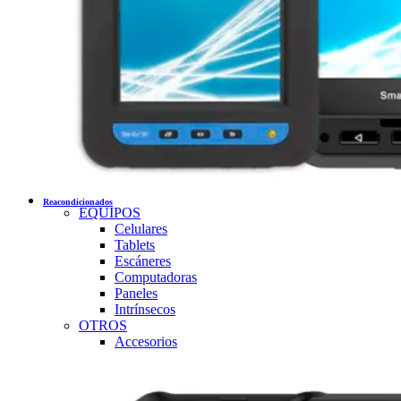
Reacondicionados
EQUIPOS
Celulares
Tablets
Escáneres
Computadoras
Paneles
Intrínsecos
OTROS
Accesorios