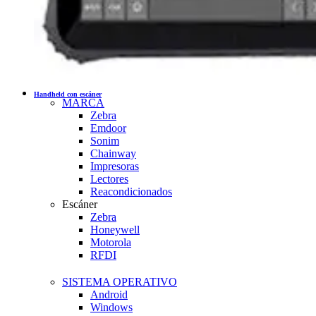
Handheld con escáner
MARCA
Zebra
Emdoor
Sonim
Chainway
Impresoras
Lectores
Reacondicionados
Escáner
Zebra
Honeywell
Motorola
RFDI
SISTEMA OPERATIVO
Android
Windows