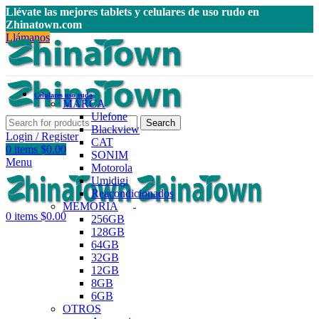
Llévate las mejores tablets y celulares de uso rudo en
Zhinatown.com
Llámanos
Celulares uso rudo
MARCA
Ulefone
Search
Blackview
Login / Register
CAT
0
items
$
0.00
SONIM
Menu
Motorola
Umidigi
Reacondicionados
MEMORIA
0
items
$
0.00
256GB
128GB
64GB
32GB
12GB
8GB
6GB
OTROS