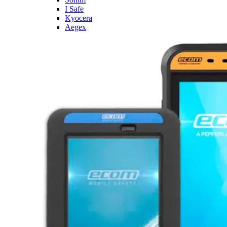
I Safe
Kyocera
Aegex