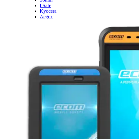
I Safe
Kyocera
Aegex