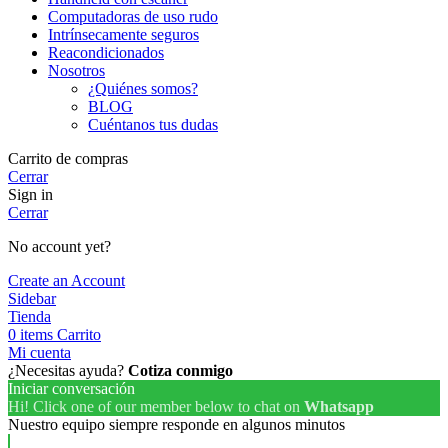
Computadoras de uso rudo
Intrínsecamente seguros
Reacondicionados
Nosotros
¿Quiénes somos?
BLOG
Cuéntanos tus dudas
Carrito de compras
Cerrar
Sign in
Cerrar
No account yet?
Create an Account
Sidebar
Tienda
0
items
Carrito
Mi cuenta
¿Necesitas ayuda?
Cotiza conmigo
Iniciar conversación
Hi! Click one of our member below to chat on
Whatsapp
Nuestro equipo siempre responde en algunos minutos