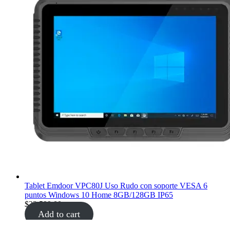
Tablet Emdoor VPC80J Uso Rudo con soporte VESA 6
puntos Windows 10 Home 8GB/128GB IP65
$
22,599.00
Add to cart