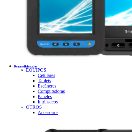
Reacondicionados
EQUIPOS
Celulares
Tablets
Escáneres
Computadoras
Paneles
Intrínsecos
OTROS
Accesorios