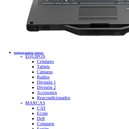
Intrínsecamente seguros
EQUIPOS
Celulares
Tablets
Cámaras
Radios
División 1
División 2
Accesorios
Reacondicionados
MARCAS
CAT
Ecom
Dell
Conquest
Sonim