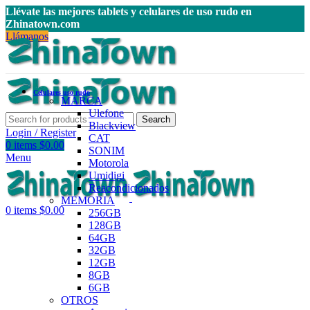
Llévate las mejores tablets y celulares de uso rudo en
Zhinatown.com
Llámanos
Celulares uso rudo
MARCA
Ulefone
Search
Blackview
Login / Register
CAT
0
items
$
0.00
SONIM
Menu
Motorola
Umidigi
Reacondicionados
MEMORIA
0
items
$
0.00
256GB
128GB
64GB
32GB
12GB
8GB
6GB
OTROS