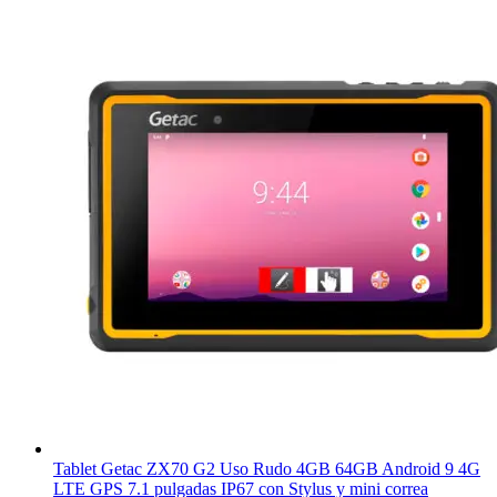
Tablet Getac ZX70 G2 Uso Rudo 4GB 64GB Android 9 4G
LTE GPS 7.1 pulgadas IP67 con Stylus y mini correa