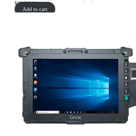
$
19,899.00
Add to cart