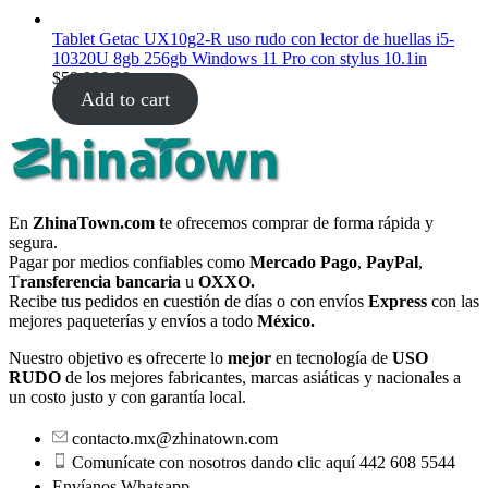
Tablet Getac UX10g2-R uso rudo con lector de huellas i5-
10320U 8gb 256gb Windows 11 Pro con stylus 10.1in
$
59,999.00
Add to cart
En
ZhinaTown.com t
e ofrecemos comprar de forma rápida y
segura.
Pagar por medios confiables como
Mercado Pago
,
PayPal
,
T
ransferencia bancaria
u
OXXO.
Recibe tus pedidos en cuestión de días o con envíos
Express
con las
mejores paqueterías y envíos a todo
México.
Nuestro objetivo es ofrecerte lo
mejor
en tecnología de
USO
RUDO
de los mejores fabricantes, marcas asiáticas y nacionales a
un costo justo y con garantía local.
contacto.mx@zhinatown.com
Comunícate con nosotros dando clic aquí 442 608 5544
Envíanos Whatsapp