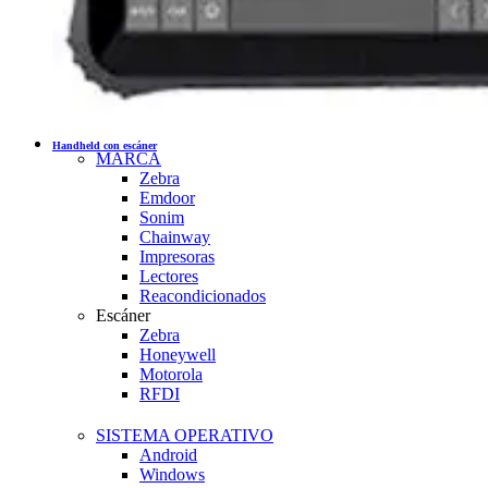
Handheld con escáner
MARCA
Zebra
Emdoor
Sonim
Chainway
Impresoras
Lectores
Reacondicionados
Escáner
Zebra
Honeywell
Motorola
RFDI
SISTEMA OPERATIVO
Android
Windows