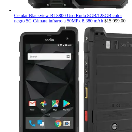
Celular Blackview BL8800 Uso Rudo 8GB/128GB color
negro 5G Cámara infrarroja 50MPx 8,380 mAh
$
15,999.00