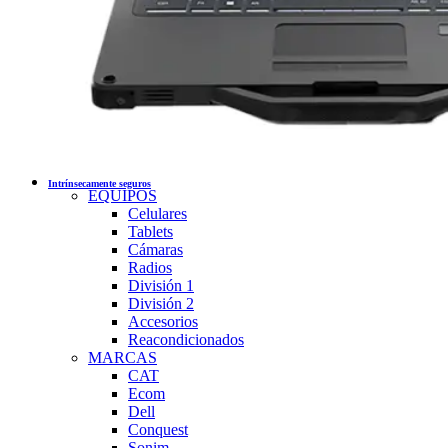
Intrínsecamente seguros
EQUIPOS
Celulares
Tablets
Cámaras
Radios
División 1
División 2
Accesorios
Reacondicionados
MARCAS
CAT
Ecom
Dell
Conquest
Sonim