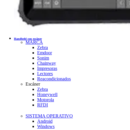
Handheld con escáner
MARCA
Zebra
Emdoor
Sonim
Chainway
Impresoras
Lectores
Reacondicionados
Escáner
Zebra
Honeywell
Motorola
RFDI
SISTEMA OPERATIVO
Android
Windows