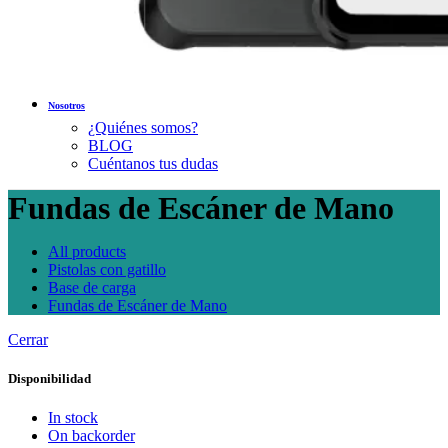
Nosotros
¿Quiénes somos?
BLOG
Cuéntanos tus dudas
Fundas de Escáner de Mano
All
products
Pistolas con gatillo
Base de carga
Fundas de Escáner de Mano
Cerrar
Disponibilidad
In stock
On backorder