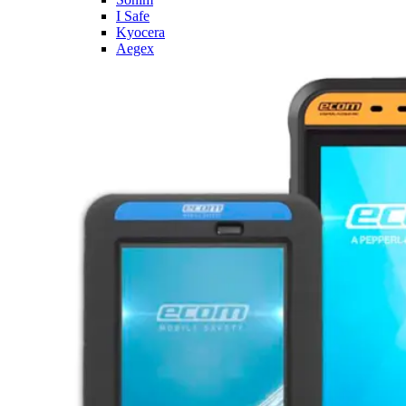
I Safe
Kyocera
Aegex