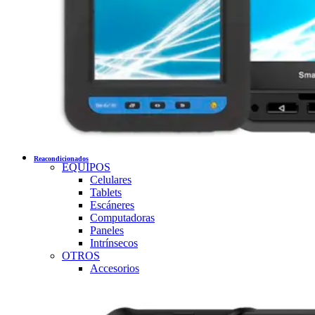
Reacondicionados
EQUIPOS
Celulares
Tablets
Escáneres
Computadoras
Paneles
Intrínsecos
OTROS
Accesorios