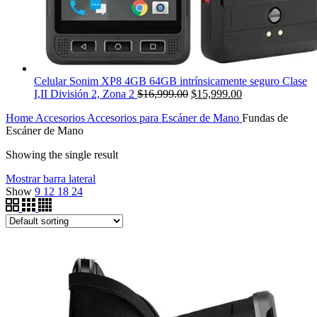
Celular Sonim XP8 4GB 64GB intrínsicamente seguro Clase
Original
Current
I,II División 2, Zona 2
$
16,999.00
$
15,999.00
price
price
Home
Accesorios
Accesorios para Escáner de Mano
Fundas de
was:
is:
Escáner de Mano
$16,999.00.
$15,999.00.
Showing the single result
Mostrar barra lateral
Show
9
12
18
24