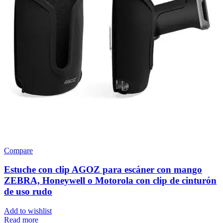
Compare
Estuche con clip AGOZ para escáner con mango
ZEBRA, Honeywell o Motorola con clip de cinturón
de uso rudo
Add to wishlist
Read more