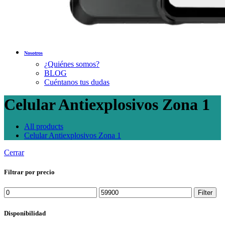
Nosotros
¿Quiénes somos?
BLOG
Cuéntanos tus dudas
Celular Antiexplosivos Zona 1
All
products
Celular Antiexplosivos Zona 1
Cerrar
Filtrar por precio
Min
Max
Filter
price
price
Disponibilidad