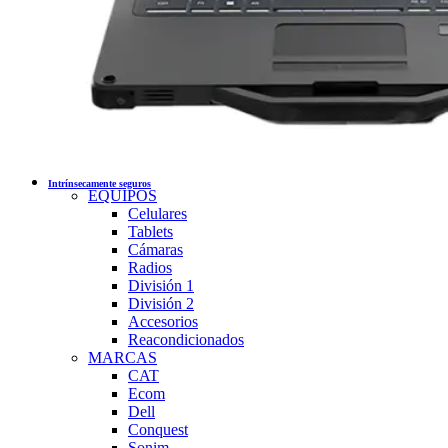
Intrínsecamente seguros
EQUIPOS
Celulares
Tablets
Cámaras
Radios
División 1
División 2
Accesorios
Reacondicionados
MARCAS
CAT
Ecom
Dell
Conquest
Sonim