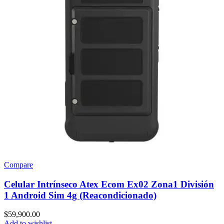
Compare
Celular Intrínseco Atex Ecom Ex02 Zona1 División
1 Android Sim 4g (Reacondicionado)
$
59,900.00
Add to wishlist