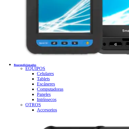
Reacondicionados
EQUIPOS
Celulares
Tablets
Escáneres
Computadoras
Paneles
Intrínsecos
OTROS
Accesorios