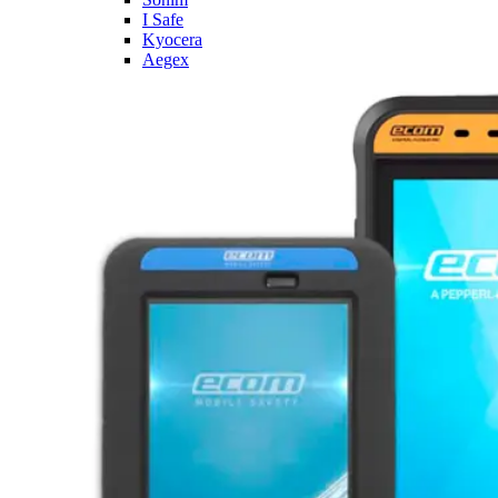
I Safe
Kyocera
Aegex