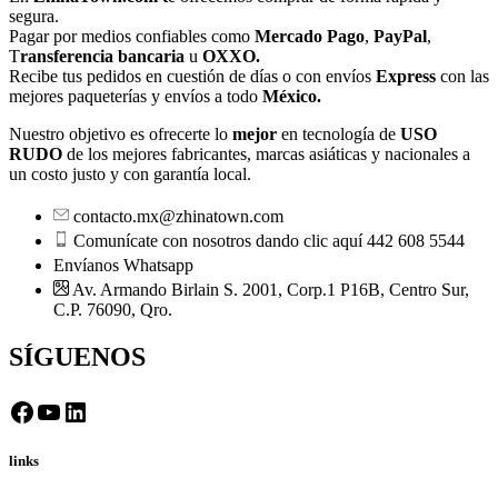
segura.
Pagar por medios confiables como
Mercado Pago
,
PayPal
,
T
ransferencia bancaria
u
OXXO.
Recibe tus pedidos en cuestión de días o con envíos
Express
con las
mejores paqueterías y envíos a todo
México.
Nuestro objetivo es ofrecerte lo
mejor
en tecnología de
USO
RUDO
de los mejores fabricantes, marcas asiáticas y nacionales a
un costo justo y con garantía local.
contacto.mx@zhinatown.com
Comunícate con nosotros dando clic aquí 442 608 5544
Envíanos Whatsapp
Av. Armando Birlain S. 2001, Corp.1 P16B, Centro Sur,
C.P. 76090, Qro.
SÍGUENOS
Facebook
YouTube
LinkedIn
links