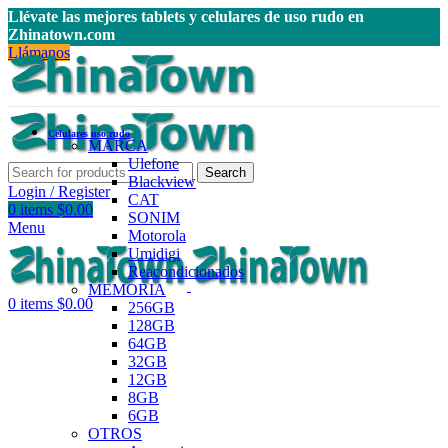
Llévate las mejores tablets y celulares de uso rudo en
Zhinatown.com
Llámanos
Celulares uso rudo
MARCA
Ulefone
Search
Blackview
Login / Register
CAT
0
items
$
0.00
SONIM
Menu
Motorola
Umidigi
Reacondicionados
MEMORIA
0
items
$
0.00
256GB
128GB
64GB
32GB
12GB
8GB
6GB
OTROS