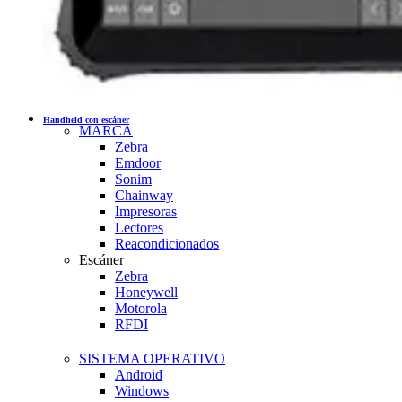
Handheld con escáner
MARCA
Zebra
Emdoor
Sonim
Chainway
Impresoras
Lectores
Reacondicionados
Escáner
Zebra
Honeywell
Motorola
RFDI
SISTEMA OPERATIVO
Android
Windows