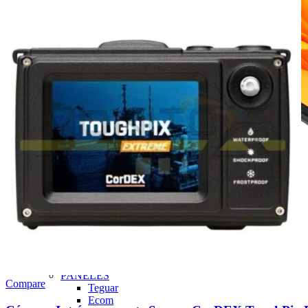
Computadoras de uso rudo
NOTEBOOK
Acer
Emdoor
Dell
Getac
Microsoft Surface
Reacondicionados
PANELES
Compare
Teguar
Ecom