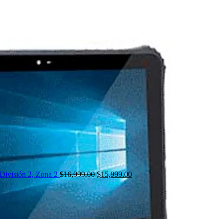
División 2, Zona 2
$
16,999.00
$
15,999.00