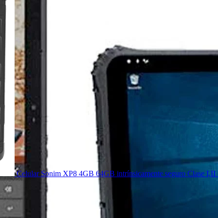
Celular Sonim XP8 4GB 64GB intrínsicamente seguro Clase I,II 