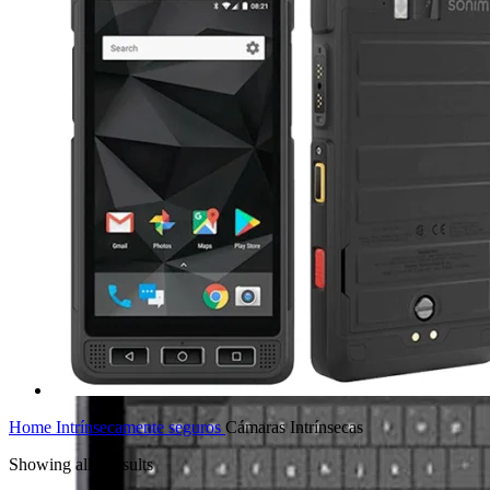
Home
Intrínsecamente seguros
Cámaras Intrínsecas
Showing all 4 results