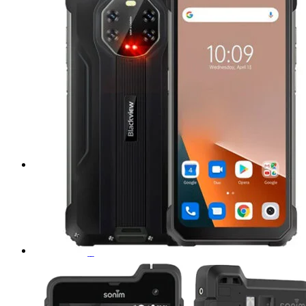
Tablets de uso rudo
MARCA
DELL
Emdoor
Getac
Triton
Acer
Samsung
Teguar
DT Research
Zebra
Panasonic