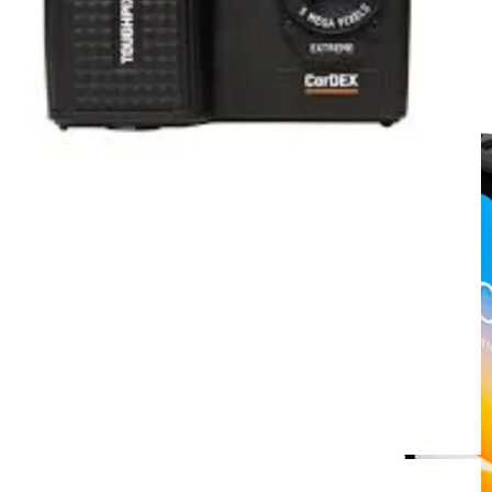
SISTEMA OPERATIVO
Android
Windows
OTROS
Accesorios
Repuestos