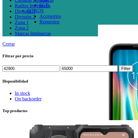
Cámaras Intrínsecas
6GB
Radios Intrínsecos
OTROS
División 1
Accesorios
División 2
Repuestos
Zona 1
Zona 2
Marcas Intrínsecas
Cerrar
Filtrar por precio
Min
Max
Filter
price
price
Disponibilidad
In stock
On backorder
Top productos