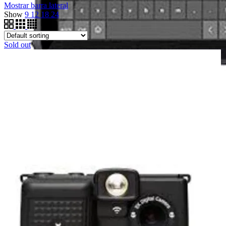
Mostrar barra lateral
Show
9
12
18
24
Sold out
Handheld con escáner
MARCA
Zebra
Emdoor
Sonim
Chainway
Impresoras
Lectores
Reacondicionados
Escáner
Zebra
Honeywell
Motorola
RFDI