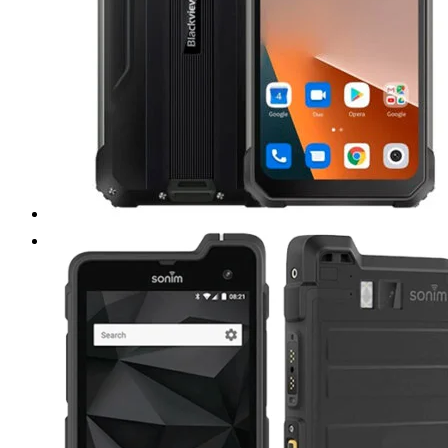
Tablets de uso rudo
MARCA
DELL
Emdoor
Getac
Triton
Acer
Samsung
Teguar
DT Research
Zebra
Panasonic