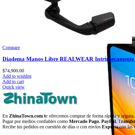
SISTEMA OPERATIVO
Android
Windows
OTROS
Accesorios
Repuestos
Compare
Diadema Manos Libre REALWEAR Intrínsecamente 
$
74,900.00
Add to wishlist
Add to cart
Quick view
En
ZhinaTown.com t
e ofrecemos comprar de forma rápida y segura.
Pagar por medios confiables como
Mercado Pago
,
PayPal
, T
ransfe
Recibe tus pedidos en cuestión de días o con envíos
Express
con las 