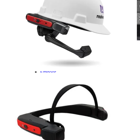
Handheld con escáner
MARCA
Zebra
Emdoor
Sonim
Chainway
Impresoras
Lectores
Reacondicionados
Escáner
Zebra
Honeywell
Motorola
RFDI