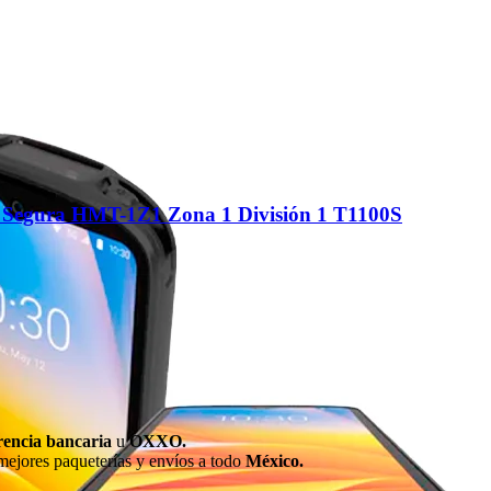
Segura HMT-1Z1 Zona 1 División 1 T1100S
rencia bancaria
u
OXXO.
mejores paqueterías y envíos a todo
México.