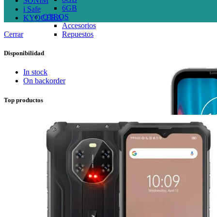
SONIM
6GB
i Safe
OTROS
KYOCERA
Accesorios
Cerrar
Repuestos
Disponibilidad
In stock
On backorder
Top productos