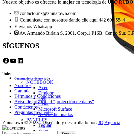
Nuestro objetivo es ofrecerte lo
mejor
en tecnología de
USO RUDO
contacto.mx@zhinatown.com
Comunícate con nosotros dando clic aquí 442 608 5544
Envíanos Whatsapp
Av. Armando Birlain S. 2001, Corp.1 P16B, Centro Sur, C.P
SÍGUENOS
Facebook
YouTube
LinkedIn
links
Computadoras de uso rudo
NOTEBOOK
Nosotros
Acer
Garantía
Emdoor
Términos y Condiciones
Dell
Aviso de privacidad “protección de datos”
Getac
Contáctenos
Microsoft Surface
Preguntas frecuentes
Reacondicionados
PANELES
Zhinatown © 2023 - Diseñado y desarrollado por:
JQ Agencia
Teguar
Ecom
Search