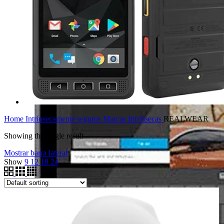
Home
Intrínsecamente seguros
Marcas Intrínsecas
REALWEAR
Showing the single result
Mostrar barra lateral
Show
9
12
18
24