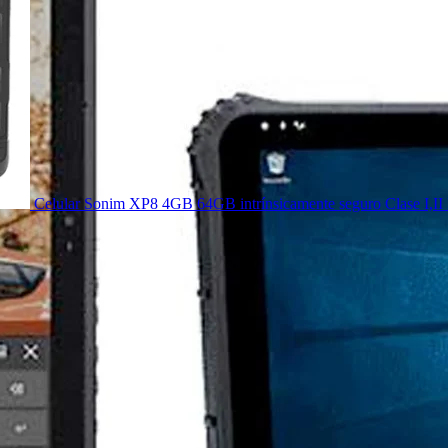
Celular Sonim XP8 4GB 64GB intrínsicamente seguro Clase I,II 