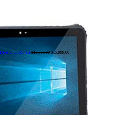
División 2, Zona 2
$
16,999.00
$
15,999.00