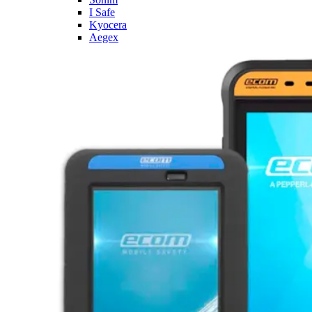
I Safe
Kyocera
Aegex