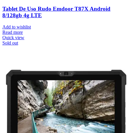
Tablet De Uso Rudo Emdoor T87X Android
8/128gb 4g LTE
Add to wishlist
Read more
Quick view
Sold out