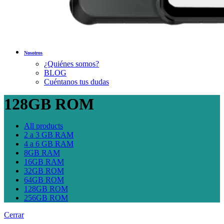
Nosotros
¿Quiénes somos?
BLOG
Cuéntanos tus dudas
128GB ROM
All
products
2 a 3 GB RAM
4 a 6 GB RAM
8GB RAM
16GB RAM
32GB ROM
64GB ROM
128GB ROM
256GB ROM
Cerrar