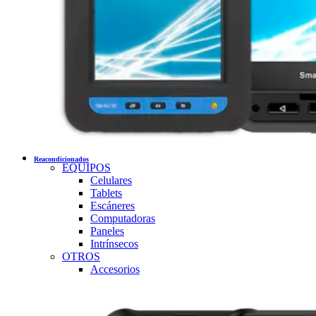
Reacondicionados
EQUIPOS
Celulares
Tablets
Escáneres
Computadoras
Paneles
Intrínsecos
OTROS
Accesorios