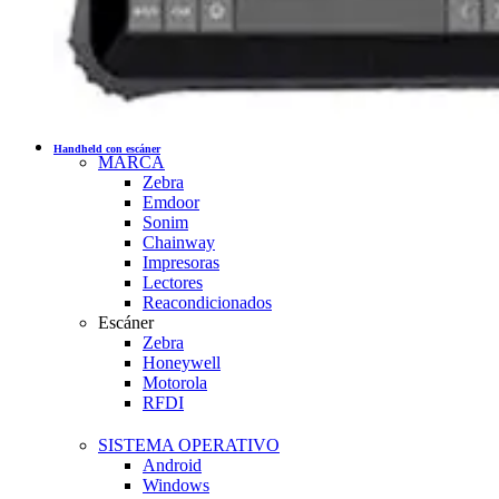
Handheld con escáner
MARCA
Zebra
Emdoor
Sonim
Chainway
Impresoras
Lectores
Reacondicionados
Escáner
Zebra
Honeywell
Motorola
RFDI
SISTEMA OPERATIVO
Android
Windows