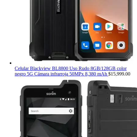
Celular Blackview BL8800 Uso Rudo 8GB/128GB color
negro 5G Cámara infrarroja 50MPx 8,380 mAh
$
15,999.00