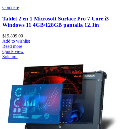
Compare
Tablet 2 en 1 Microsoft Surface Pro 7 Core i3
Windows 11 4GB/128GB pantalla 12.3in
$
19,899.00
Add to wishlist
Read more
Quick view
Sold out