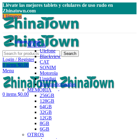
Llévate las mejores tablets y celulares de uso rudo en
Zhinatown.com
Llámanos
Celulares uso rudo
MARCA
Ulefone
Search
Blackview
Login / Register
CAT
0
items
$
0.00
SONIM
Menu
Motorola
Umidigi
Reacondicionados
MEMORIA
0
items
$
0.00
256GB
128GB
64GB
32GB
12GB
8GB
6GB
OTROS