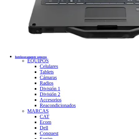
Intrínsecamente seguros
EQUIPOS
Celulares
Tablets
Cámaras
Radios
División 1
División 2
Accesorios
Reacondicionados
MARCAS
CAT
Ecom
Dell
Conquest
Sonim