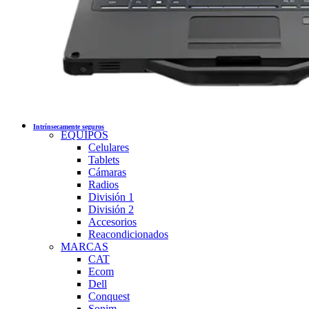
Intrínsecamente seguros
EQUIPOS
Celulares
Tablets
Cámaras
Radios
División 1
División 2
Accesorios
Reacondicionados
MARCAS
CAT
Ecom
Dell
Conquest
Sonim