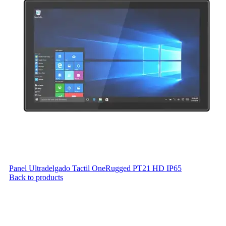
Panel Ultradelgado Tactil OneRugged PT21 HD IP65
Back to products