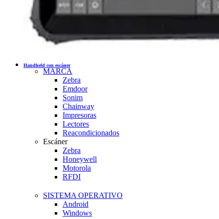
Handheld con escáner
MARCA
Zebra
Emdoor
Sonim
Chainway
Impresoras
Lectores
Reacondicionados
Escáner
Zebra
Honeywell
Motorola
RFDI
SISTEMA OPERATIVO
Android
Windows