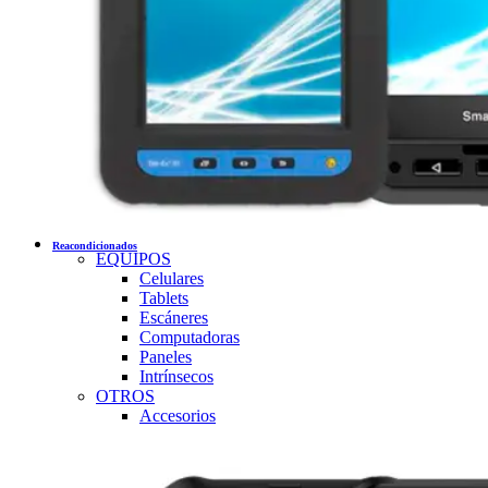
Reacondicionados
EQUIPOS
Celulares
Tablets
Escáneres
Computadoras
Paneles
Intrínsecos
OTROS
Accesorios