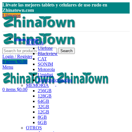
Llévate las mejores tablets y celulares de uso rudo en
Zhinatown.com
Llámanos
Celulares uso rudo
MARCA
Ulefone
Search
Blackview
Login / Register
CAT
0
items
$
0.00
SONIM
Menu
Motorola
Umidigi
Reacondicionados
MEMORIA
0
items
$
0.00
256GB
128GB
64GB
32GB
12GB
8GB
6GB
OTROS