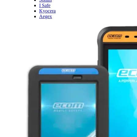
I Safe
Kyocera
Aegex