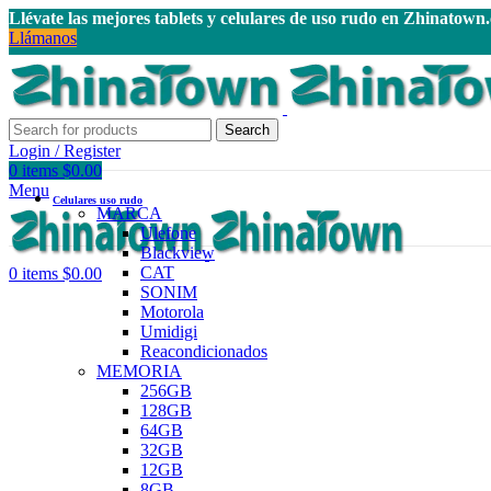
Llévate las mejores tablets y celulares de uso rudo en Zhinatown
Llámanos
Search
Login / Register
0
items
$
0.00
Menu
Celulares uso rudo
MARCA
Ulefone
Blackview
CAT
0
items
$
0.00
SONIM
Motorola
Umidigi
Reacondicionados
MEMORIA
256GB
128GB
64GB
32GB
12GB
8GB