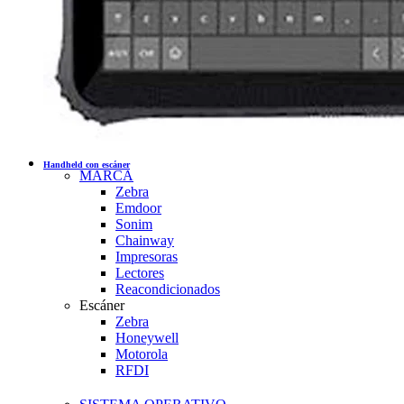
Handheld con escáner
MARCA
Zebra
Emdoor
Sonim
Chainway
Impresoras
Lectores
Reacondicionados
Escáner
Zebra
Honeywell
Motorola
RFDI