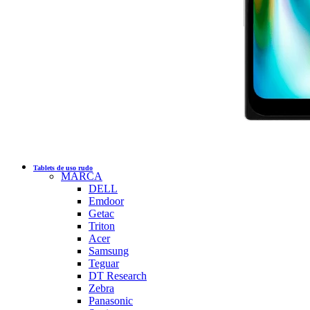
Tablets de uso rudo
MARCA
DELL
Emdoor
Getac
Triton
Acer
Samsung
Teguar
DT Research
Zebra
Panasonic