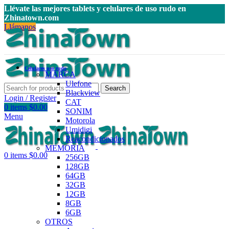
Llévate las mejores tablets y celulares de uso rudo en
Zhinatown.com
Llámanos
Celulares uso rudo
MARCA
Ulefone
Search
Blackview
Login / Register
CAT
0
items
$
0.00
SONIM
Menu
Motorola
Umidigi
Reacondicionados
MEMORIA
0
items
$
0.00
256GB
128GB
64GB
32GB
12GB
8GB
6GB
OTROS