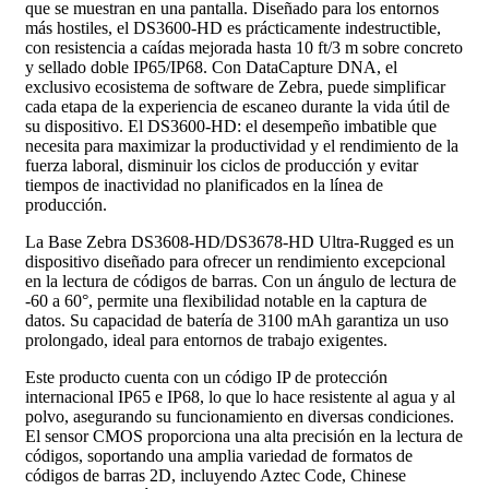
que se muestran en una pantalla. Diseñado para los entornos
más hostiles, el DS3600-HD es prácticamente indestructible,
con resistencia a caídas mejorada hasta 10 ft/3 m sobre concreto
y sellado doble IP65/IP68. Con DataCapture DNA, el
exclusivo ecosistema de software de Zebra, puede simplificar
cada etapa de la experiencia de escaneo durante la vida útil de
su dispositivo. El DS3600-HD: el desempeño imbatible que
necesita para maximizar la productividad y el rendimiento de la
fuerza laboral, disminuir los ciclos de producción y evitar
tiempos de inactividad no planificados en la línea de
producción.
La Base Zebra DS3608-HD/DS3678-HD Ultra-Rugged es un
dispositivo diseñado para ofrecer un rendimiento excepcional
en la lectura de códigos de barras. Con un ángulo de lectura de
-60 a 60°, permite una flexibilidad notable en la captura de
datos. Su capacidad de batería de 3100 mAh garantiza un uso
prolongado, ideal para entornos de trabajo exigentes.
Este producto cuenta con un código IP de protección
internacional IP65 e IP68, lo que lo hace resistente al agua y al
polvo, asegurando su funcionamiento en diversas condiciones.
El sensor CMOS proporciona una alta precisión en la lectura de
códigos, soportando una amplia variedad de formatos de
códigos de barras 2D, incluyendo Aztec Code, Chinese