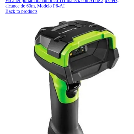
Escáner portatil inalámbrico 1D Inateck con AI de 2,4 GHz,
alcance de 60m, Modelo P6-AI
Back to products