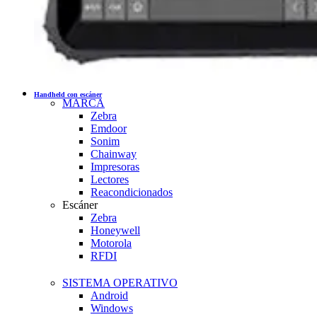
Handheld con escáner
MARCA
Zebra
Emdoor
Sonim
Chainway
Impresoras
Lectores
Reacondicionados
Escáner
Zebra
Honeywell
Motorola
RFDI
SISTEMA OPERATIVO
Android
Windows