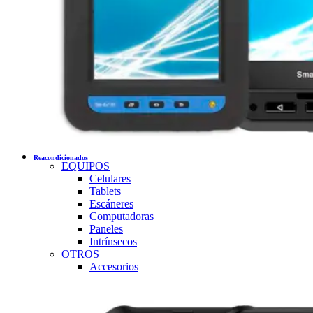
Reacondicionados
EQUIPOS
Celulares
Tablets
Escáneres
Computadoras
Paneles
Intrínsecos
OTROS
Accesorios