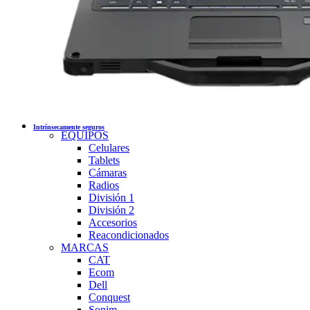
Intrínsecamente seguros
EQUIPOS
Celulares
Tablets
Cámaras
Radios
División 1
División 2
Accesorios
Reacondicionados
MARCAS
CAT
Ecom
Dell
Conquest
Sonim