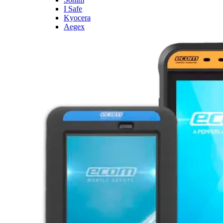
I Safe
Kyocera
Aegex