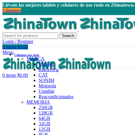
Llévate las mejores tablets y celulares de uso rudo en Zhinatown
Llámanos
Search
Login / Register
0
items
$
0.00
Menu
Celulares uso rudo
MARCA
Ulefone
Blackview
CAT
0
items
$
0.00
SONIM
Motorola
Umidigi
Reacondicionados
MEMORIA
256GB
128GB
64GB
32GB
12GB
8GB