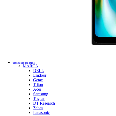
Tablets de uso rudo
MARCA
DELL
Emdoor
Getac
Triton
Acer
Samsung
Teguar
DT Research
Zebra
Panasonic