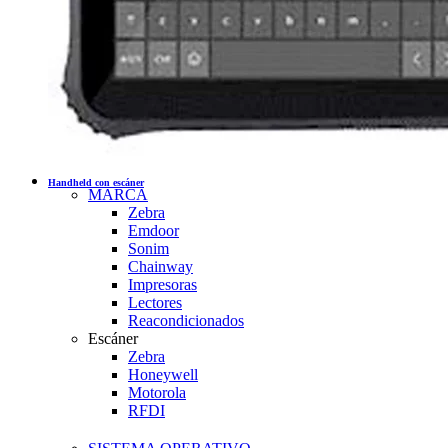
Handheld con escáner
MARCA
Zebra
Emdoor
Sonim
Chainway
Impresoras
Lectores
Reacondicionados
Escáner
Zebra
Honeywell
Motorola
RFDI