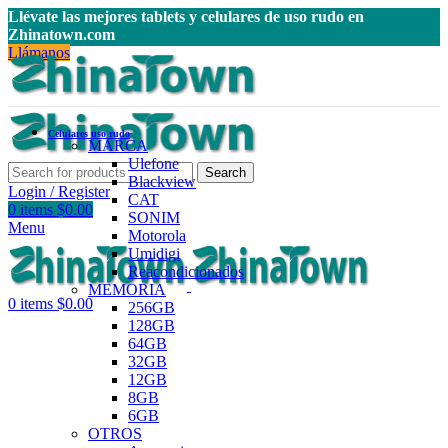
Llévate las mejores tablets y celulares de uso rudo en
Zhinatown.com
Llámanos
Celulares uso rudo
MARCA
Ulefone
Search
Blackview
Login / Register
CAT
0
items
$
0.00
SONIM
Menu
Motorola
Umidigi
Reacondicionados
MEMORIA
0
items
$
0.00
256GB
128GB
64GB
32GB
12GB
8GB
6GB
OTROS