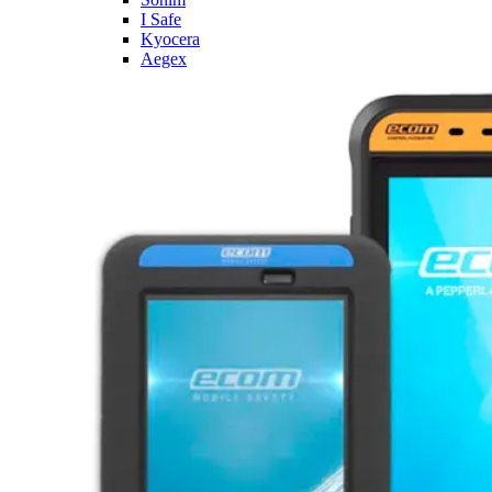
I Safe
Kyocera
Aegex