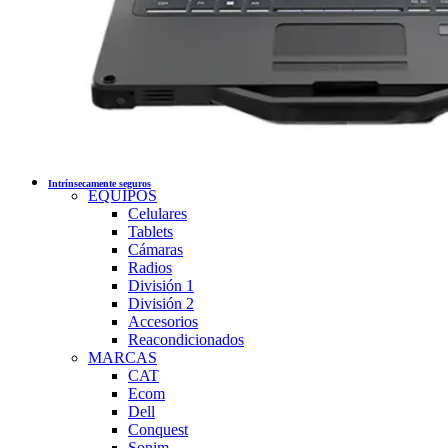
Intrínsecamente seguros
EQUIPOS
Celulares
Tablets
Cámaras
Radios
División 1
División 2
Accesorios
Reacondicionados
MARCAS
CAT
Ecom
Dell
Conquest
Sonim