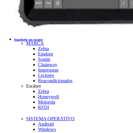
Handheld con escáner
MARCA
Zebra
Emdoor
Sonim
Chainway
Impresoras
Lectores
Reacondicionados
Escáner
Zebra
Honeywell
Motorola
RFDI
SISTEMA OPERATIVO
Android
Windows