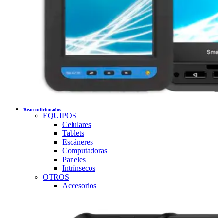
Reacondicionados
EQUIPOS
Celulares
Tablets
Escáneres
Computadoras
Paneles
Intrínsecos
OTROS
Accesorios