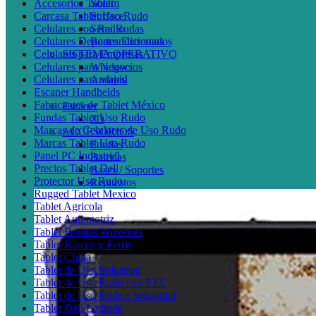
Accesorios Tablet
Sonim
Carcasa Tablet Uso Rudo
Surface
Celulares con Radio
Semi Rudas
Celulares Deportes Extremos
Reacondicionados
Celulares para Empresas
SISTEMA OPERATIVO
Celulares para Negocios
Windows
Celulares para viajes
Android
Escaner Handhelds
Fabricantes de Tablet México
Escáner
Fundas Tablet Uso Rudo
2D
Marcas de Celulares de Uso Rudo
ACCESORIOS
Marcas Tablet Uso Rudo
Fundas
Panel PC Industrial
Baterías
Precios Tablet Dell
Bases / Soportes
Protector Uso Rudo
Repuestos
Rugged Tablet Mexico
Tablet Agricola
Tablet Automotriz
Tablet Baratas Windows
Tablet Barcos y Ferris
Tablet China
Tablet de Uso Industrial
Tablet de Uso Rudo con PTT
Tablet de Uso Rudo e Industrial
Tablet Dell Latitude