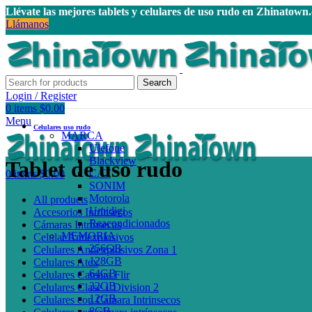
Llévate las mejores tablets y celulares de uso rudo en Zhinatown
Llámanos
Search
Login / Register
0
items
$
0.00
Menu
Celulares uso rudo
MARCA
Ulefone
Blackview
Tablet de uso rudo
CAT
0
items
$
0.00
SONIM
Motorola
All
products
Umidigi
Accesorios Intrínsecos
Reacondicionados
Cámaras Intrínsecas
MEMORIA
Celular Antiexplosivos
256GB
Celulares Antiexplosivos Zona 1
128GB
Celulares Atex
64GB
Celulares Camara Flir
32GB
Celulares Clase 1 Division 2
12GB
Celulares con Cámara Intrinsecos
8GB