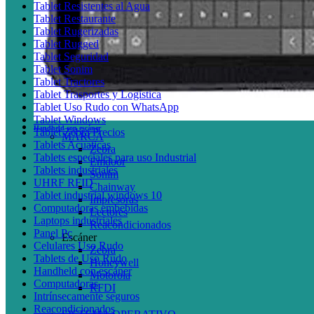
Tablet Resistentes al Agua
Tablet Restaurante
Tablet Rugerizadas
Tablet Rugged
Tablet Seguridad
Tablet Sonim
Tablet Tractores
Tablet Trasportes y Logistica
Tablet Uso Rudo con WhatsApp
Tablet Windows
Handheld con escáner
Tablet Zebra Precios
MARCA
Tablets Acuaticas
Zebra
Tablets especiales para uso Industrial
Emdoor
Tablets industriales
Sonim
UHRF RFID
Chainway
Tablet industrial windows 10
Impresoras
Computadoras embebidas
Lectores
Laptops industriales
Reacondicionados
Panel Pc
Escáner
Celulares Uso Rudo
Zebra
Tablets de Uso Rudo
Honeywell
Handheld con escáner
Motorola
Computadoras
RFDI
Intrínsecamente seguros
Reacondicionados