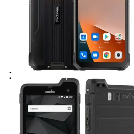
Computadoras de uso rudo
NOTEBOOK
Acer
Emdoor
Dell
Getac
Microsoft Surface
Reacondicionados
PANELES
Teguar
Ecom