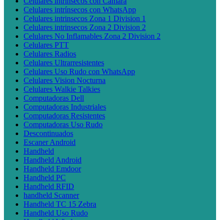
Celulares intrínsecos con Cámara
Celulares intrínsecos con WhatsApp
Celulares intrinsecos Zona 1 Division 1
Celulares intrinsecos Zona 2 Division 2
Celulares No Inflamables Zona 2 Division 2
Celulares PTT
Celulares Radios
Celulares Ultrarresistentes
Celulares Uso Rudo con WhatsApp
Celulares Vision Nocturna
Celulares Walkie Talkies
Computadoras Dell
Computadoras Industriales
Computadoras Resistentes
Computadoras Uso Rudo
Descontinuados
Escaner Android
Handheld
Handheld Android
Handheld Emdoor
Handheld PC
Handheld RFID
handheld Scanner
Handheld TC 15 Zebra
Handheld Uso Rudo