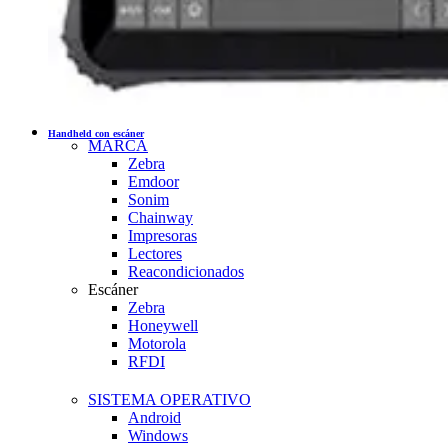
Handheld con escáner
MARCA
Zebra
Emdoor
Sonim
Chainway
Impresoras
Lectores
Reacondicionados
Escáner
Zebra
Honeywell
Motorola
RFDI
SISTEMA OPERATIVO
Android
Windows