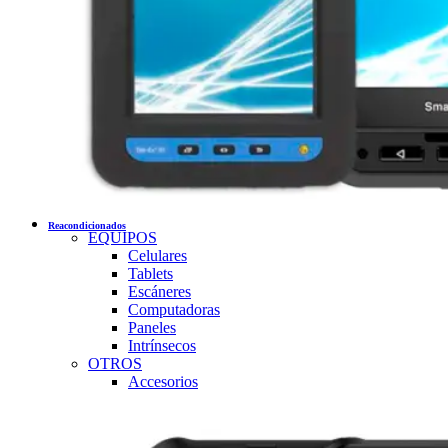
Reacondicionados
EQUIPOS
Celulares
Tablets
Escáneres
Computadoras
Paneles
Intrínsecos
OTROS
Accesorios