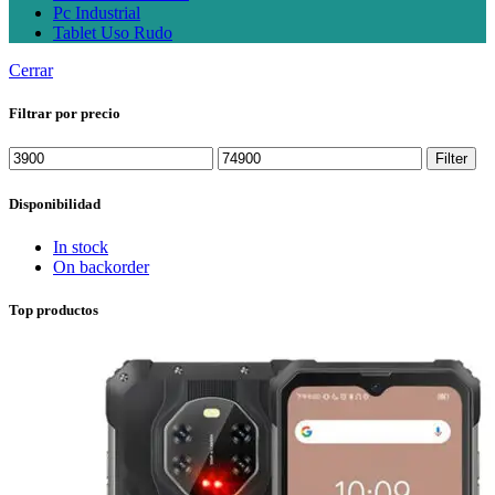
Pc Industrial
Tablet Uso Rudo
Cerrar
Filtrar por precio
Min
Max
Filter
price
price
Disponibilidad
In stock
On backorder
Top productos