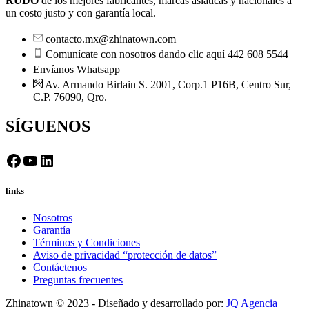
RUDO
de los mejores fabricantes, marcas asiáticas y nacionales a
un costo justo y con garantía local.
contacto.mx@zhinatown.com
Comunícate con nosotros dando clic aquí 442 608 5544
Envíanos Whatsapp
Av. Armando Birlain S. 2001, Corp.1 P16B, Centro Sur,
C.P. 76090, Qro.
SÍGUENOS
Facebook
YouTube
LinkedIn
links
Nosotros
Garantía
Términos y Condiciones
Aviso de privacidad “protección de datos”
Contáctenos
Preguntas frecuentes
Zhinatown © 2023 - Diseñado y desarrollado por:
JQ Agencia