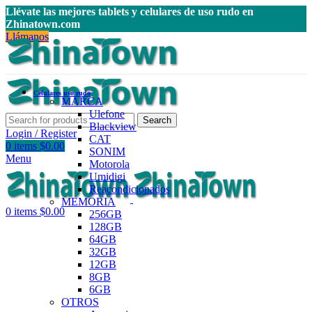
Llévate las mejores tablets y celulares de uso rudo en
Zhinatown.com
Llámanos
Celulares uso rudo
MARCA
Ulefone
Search
Blackview
Login / Register
CAT
0
items
$
0.00
SONIM
Menu
Motorola
Umidigi
Reacondicionados
MEMORIA
0
items
$
0.00
256GB
128GB
64GB
32GB
12GB
8GB
6GB
OTROS