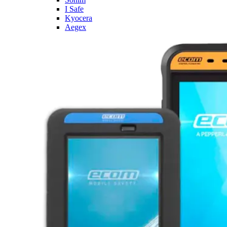
I Safe
Kyocera
Aegex