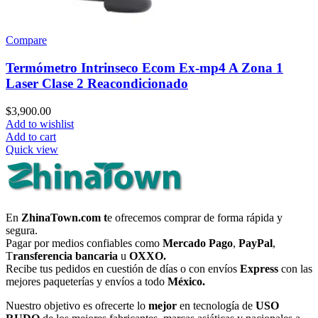
Compare
Termómetro Intrinseco Ecom Ex-mp4 A Zona 1
Laser Clase 2 Reacondicionado
$
3,900.00
Add to wishlist
Add to cart
Quick view
En
ZhinaTown.com t
e ofrecemos comprar de forma rápida y
segura.
Pagar por medios confiables como
Mercado Pago
,
PayPal
,
T
ransferencia bancaria
u
OXXO.
Recibe tus pedidos en cuestión de días o con envíos
Express
con las
mejores paqueterías y envíos a todo
México.
Nuestro objetivo es ofrecerte lo
mejor
en tecnología de
USO