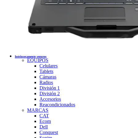
Intrínsecamente seguros
EQUIPOS
Celulares
Tablets
Cámaras
Radios
División 1
División 2
Accesorios
Reacondicionados
MARCAS
CAT
Ecom
Dell
Conquest
Sonim