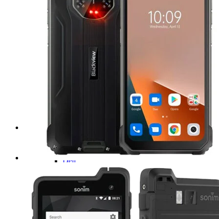
Computadoras de uso rudo
NOTEBOOK
Acer
Emdoor
Dell
Getac
Microsoft Surface
Reacondicionados
PANELES
Teguar
Ecom