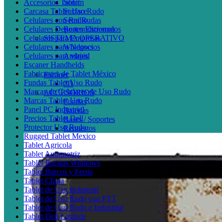
Accesorios Tablet
Sonim
Carcasa Tablet Uso Rudo
Surface
Celulares con Radio
Semi Rudas
Celulares Deportes Extremos
Reacondicionados
Celulares para Empresas
SISTEMA OPERATIVO
Celulares para Negocios
Windows
Celulares para viajes
Android
Escaner Handhelds
Fabricantes de Tablet México
Escáner
Fundas Tablet Uso Rudo
2D
Marcas de Celulares de Uso Rudo
ACCESORIOS
Marcas Tablet Uso Rudo
Fundas
Panel PC Industrial
Baterías
Precios Tablet Dell
Bases / Soportes
Protector Uso Rudo
Repuestos
Rugged Tablet Mexico
Tablet Agricola
Tablet Automotriz
Tablet Baratas Windows
Tablet Barcos y Ferris
Tablet China
Tablet de Uso Industrial
Tablet de Uso Rudo con PTT
Tablet de Uso Rudo e Industrial
Tablet Dell Latitude