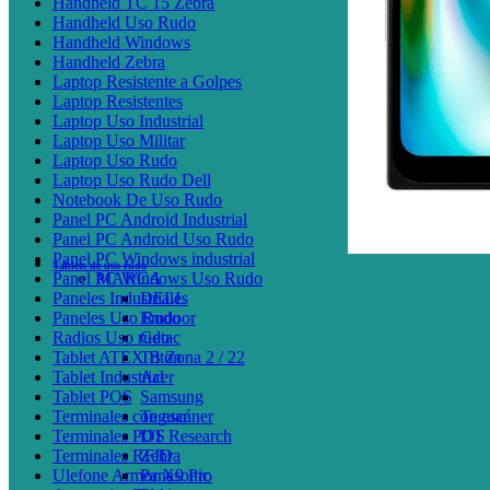
Handheld TC 15 Zebra
Handheld Uso Rudo
Handheld Windows
Handheld Zebra
Laptop Resistente a Golpes
Laptop Resistentes
Laptop Uso Industrial
Laptop Uso Militar
Laptop Uso Rudo
Laptop Uso Rudo Dell
Notebook De Uso Rudo
Panel PC Android Industrial
Panel PC Android Uso Rudo
Panel PC Windows industrial
Tablets de uso rudo
Panel PC Windows Uso Rudo
MARCA
Paneles Industriales
DELL
Paneles Uso Rudo
Emdoor
Radios Uso rudo
Getac
Tablet ATEX B Zona 2 / 22
Triton
Tablet Industrial
Acer
Tablet POS
Samsung
Terminales con escáner
Teguar
Terminales POS
DT Research
Terminales RFID
Zebra
Ulefone Armor X9 Pro
Panasonic