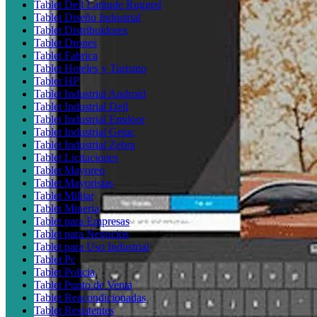
Tablet Dell Latitude Rugged
Tablet Diseño Industrial
Tablet Distribuidores
Tablet Drones
Tablet Fabrica
Tablet Hoteles y Turismo
Tablet HP
Tablet Industrial Android
Tablet Industrial Dell
Tablet Industrial Emdoor
Tablet Industrial Getac
Tablet Industrial Zebra
Tablet Licitaciones
Tablet Mayoreo
Tablet Mayoristas
Tablet Militar
Tablet Mineria
Tablet para Empresas
Tablet para Negocios
Tablet para Uso Industrial
Tablet Pc
Tablet Policia
Tablet Punto de Venta
Tablet Reacondicionadas
Tablet Resistentes