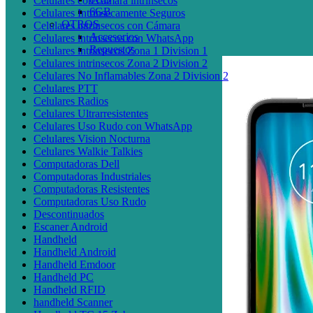
Celulares con cámara intrínsecos
6GB
Celulares Intrinsecamente Seguros
OTROS
Celulares intrínsecos con Cámara
Accesorios
Celulares intrínsecos con WhatsApp
Repuestos
Celulares intrinsecos Zona 1 Division 1
Celulares intrinsecos Zona 2 Division 2
Celulares No Inflamables Zona 2 Division 2
Celulares PTT
Celulares Radios
Celulares Ultrarresistentes
Celulares Uso Rudo con WhatsApp
Celulares Vision Nocturna
Celulares Walkie Talkies
Computadoras Dell
Computadoras Industriales
Computadoras Resistentes
Computadoras Uso Rudo
Descontinuados
Escaner Android
Handheld
Handheld Android
Handheld Emdoor
Handheld PC
Handheld RFID
handheld Scanner