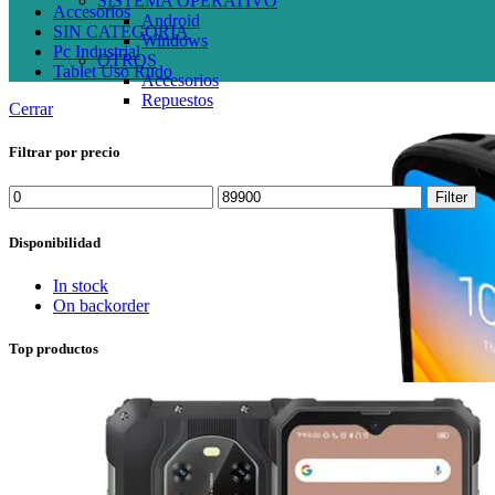
SISTEMA OPERATIVO
Accesorios
Android
SIN CATEGORIA
Windows
Pc Industrial
OTROS
Tablet Uso Rudo
Accesorios
Repuestos
Cerrar
Filtrar por precio
Min
Max
Filter
price
price
Disponibilidad
In stock
On backorder
Top productos