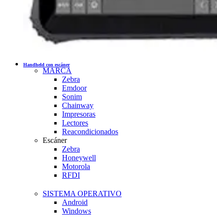
Handheld con escáner
MARCA
Zebra
Emdoor
Sonim
Chainway
Impresoras
Lectores
Reacondicionados
Escáner
Zebra
Honeywell
Motorola
RFDI
SISTEMA OPERATIVO
Android
Windows