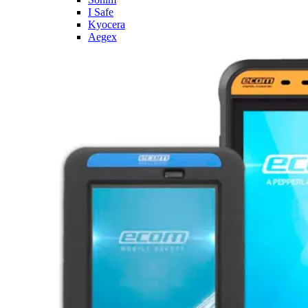
I Safe
Kyocera
Aegex