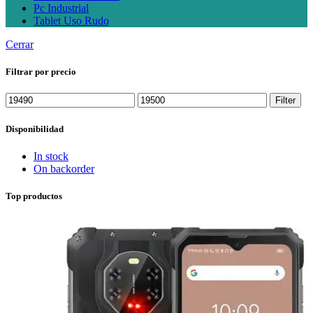
Pc Industrial
Tablet Uso Rudo
Cerrar
Filtrar por precio
Min
Max
Filter
price
price
Disponibilidad
In stock
On backorder
Top productos