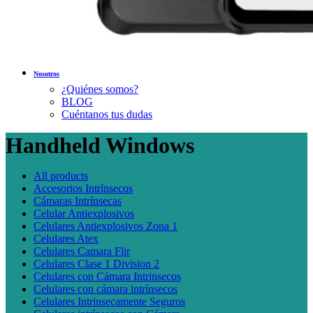
Nosotros
¿Quiénes somos?
BLOG
Cuéntanos tus dudas
Handheld Windows
All
products
Accesorios Intrínsecos
Cámaras Intrínsecas
Celular Antiexplosivos
Celulares Antiexplosivos Zona 1
Celulares Atex
Celulares Camara Flir
Celulares Clase 1 Division 2
Celulares con Cámara Intrinsecos
Celulares con cámara intrínsecos
Celulares Intrinsecamente Seguros