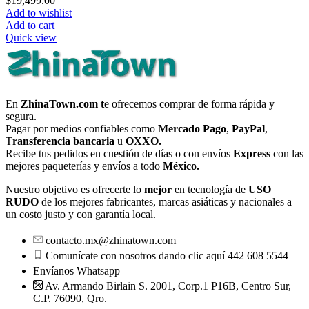
$
19,499.00
Add to wishlist
Add to cart
Quick view
En
ZhinaTown.com t
e ofrecemos comprar de forma rápida y
segura.
Pagar por medios confiables como
Mercado Pago
,
PayPal
,
T
ransferencia bancaria
u
OXXO.
Recibe tus pedidos en cuestión de días o con envíos
Express
con las
mejores paqueterías y envíos a todo
México.
Nuestro objetivo es ofrecerte lo
mejor
en tecnología de
USO
RUDO
de los mejores fabricantes, marcas asiáticas y nacionales a
un costo justo y con garantía local.
contacto.mx@zhinatown.com
Comunícate con nosotros dando clic aquí 442 608 5544
Envíanos Whatsapp
Av. Armando Birlain S. 2001, Corp.1 P16B, Centro Sur,
C.P. 76090, Qro.