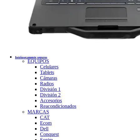
Intrínsecamente seguros
EQUIPOS
Celulares
Tablets
Cámaras
Radios
División 1
División 2
Accesorios
Reacondicionados
MARCAS
CAT
Ecom
Dell
Conquest
Sonim