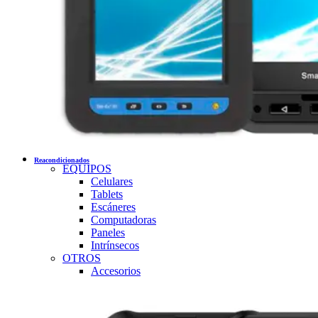
Reacondicionados
EQUIPOS
Celulares
Tablets
Escáneres
Computadoras
Paneles
Intrínsecos
OTROS
Accesorios