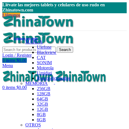
Llévate las mejores tablets y celulares de uso rudo en
Zhinatown.com
Llámanos
Celulares uso rudo
MARCA
Ulefone
Search
Blackview
Login / Register
CAT
0
items
$
0.00
SONIM
Menu
Motorola
Umidigi
Reacondicionados
MEMORIA
0
items
$
0.00
256GB
128GB
64GB
32GB
12GB
8GB
6GB
OTROS