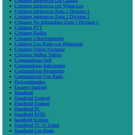
Celulares intrínsecos con Cámara
Celulares intrínsecos con WhatsApp
Celulares intrinsecos Zona 1 Division 1
Celulares intrinsecos Zona 2 Division 2
Celulares No Inflamables Zona 2 Division 2
Celulares PTT
Celulares Radios
Celulares Ultrarresistentes
Celulares Uso Rudo con WhatsApp
Celulares Vision Nocturna
Celulares Walkie Talkies
Computadoras Dell
Computadoras Industriales
Computadoras Resistentes
Computadoras Uso Rudo
Descontinuados
Escaner Android
Handheld
Handheld Android
Handheld Emdoor
Handheld PC
Handheld RFID
handheld Scanner
Handheld TC 15 Zebra
Handheld Uso Rudo