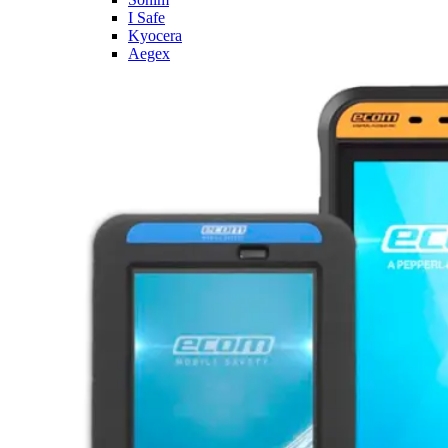
I Safe
Kyocera
Aegex