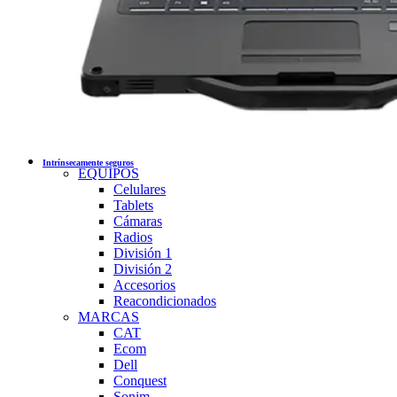
Intrínsecamente seguros
EQUIPOS
Celulares
Tablets
Cámaras
Radios
División 1
División 2
Accesorios
Reacondicionados
MARCAS
CAT
Ecom
Dell
Conquest
Sonim