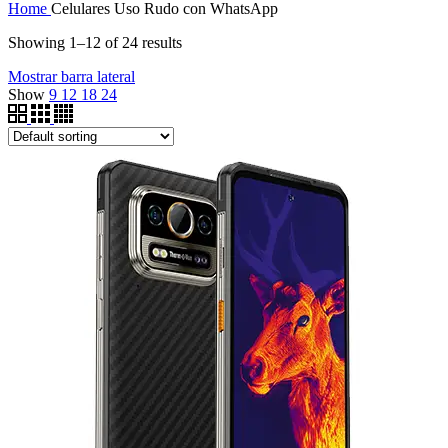
Home
Celulares Uso Rudo con WhatsApp
was:
is:
$16,999.00.
$15,999.00.
Showing 1–12 of 24 results
Mostrar barra lateral
Show
9
12
18
24