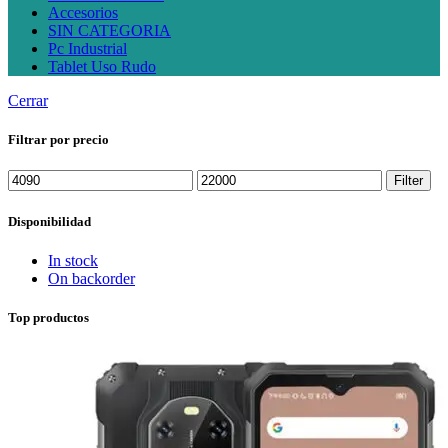
Accesorios
SIN CATEGORIA
Pc Industrial
Tablet Uso Rudo
Cerrar
Filtrar por precio
Min
Max
Filter
price
price
Disponibilidad
In stock
On backorder
Top productos