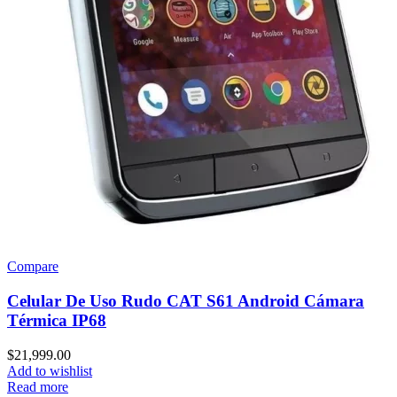
Compare
Celular De Uso Rudo CAT S61 Android Cámara
Térmica IP68
$
21,999.00
Add to wishlist
Read more