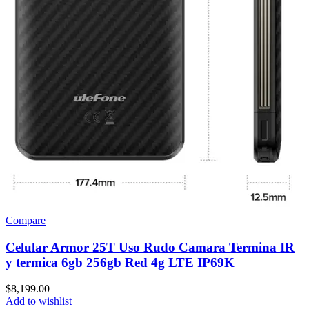
Compare
Celular Armor 25T Uso Rudo Camara Termina IR
y termica 6gb 256gb Red 4g LTE IP69K
$
8,199.00
Add to wishlist