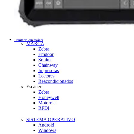
Handheld con escáner
MARCA
Zebra
Emdoor
Sonim
Chainway
Impresoras
Lectores
Reacondicionados
Escáner
Zebra
Honeywell
Motorola
RFDI
SISTEMA OPERATIVO
Android
Windows