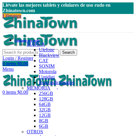
Llévate las mejores tablets y celulares de uso rudo en
Zhinatown.com
Llámanos
Celulares uso rudo
MARCA
Ulefone
Search
Blackview
Login / Register
CAT
0
items
$
0.00
SONIM
Menu
Motorola
Umidigi
Reacondicionados
MEMORIA
0
items
$
0.00
256GB
128GB
64GB
32GB
12GB
8GB
6GB
OTROS