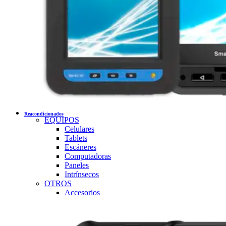
Reacondicionados
EQUIPOS
Celulares
Tablets
Escáneres
Computadoras
Paneles
Intrínsecos
OTROS
Accesorios