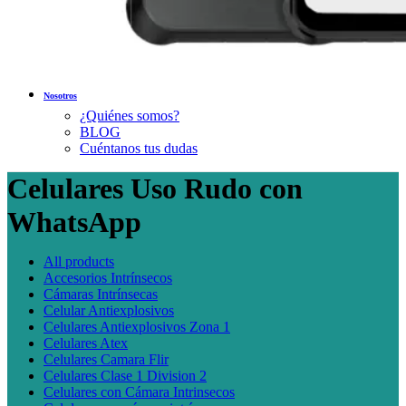
Nosotros
¿Quiénes somos?
BLOG
Cuéntanos tus dudas
Celulares Uso Rudo con
WhatsApp
All
products
Accesorios Intrínsecos
Cámaras Intrínsecas
Celular Antiexplosivos
Celulares Antiexplosivos Zona 1
Celulares Atex
Celulares Camara Flir
Celulares Clase 1 Division 2
Celulares con Cámara Intrinsecos