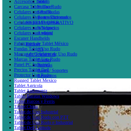
Accesorios Tablet
Sonim
Carcasa Tablet Uso Rudo
Surface
Celulares con Radio
Semi Rudas
Celulares Deportes Extremos
Reacondicionados
Celulares para Empresas
SISTEMA OPERATIVO
Celulares para Negocios
Windows
Celulares para viajes
Android
Escaner Handhelds
Fabricantes de Tablet México
Escáner
Fundas Tablet Uso Rudo
2D
Marcas de Celulares de Uso Rudo
ACCESORIOS
Marcas Tablet Uso Rudo
Fundas
Panel PC Industrial
Baterías
Precios Tablet Dell
Bases / Soportes
Protector Uso Rudo
Repuestos
Rugged Tablet Mexico
Tablet Agricola
Tablet Automotriz
Tablet Baratas Windows
Tablet Barcos y Ferris
Tablet China
Tablet de Uso Industrial
Tablet de Uso Rudo con PTT
Tablet de Uso Rudo e Industrial
Tablet Dell Latitude