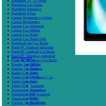
Handheld TC 15 Zebra
Handheld Uso Rudo
Handheld Windows
Handheld Zebra
Laptop Resistente a Golpes
Laptop Resistentes
Laptop Uso Industrial
Laptop Uso Militar
Laptop Uso Rudo
Laptop Uso Rudo Dell
Notebook De Uso Rudo
Panel PC Android Industrial
Panel PC Android Uso Rudo
Panel PC Windows industrial
Tablets de uso rudo
Panel PC Windows Uso Rudo
MARCA
Paneles Industriales
DELL
Paneles Uso Rudo
Emdoor
Radios Uso rudo
Getac
Tablet ATEX B Zona 2 / 22
Triton
Tablet Industrial
Acer
Tablet POS
Samsung
Terminales con escáner
Teguar
Terminales POS
DT Research
Terminales RFID
Zebra
Ulefone Armor X9 Pro
Panasonic