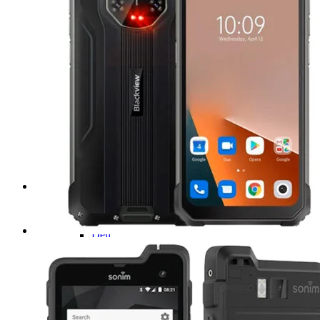
Computadoras de uso rudo
NOTEBOOK
Acer
Emdoor
Dell
Getac
Microsoft Surface
Reacondicionados
PANELES
Teguar
Ecom