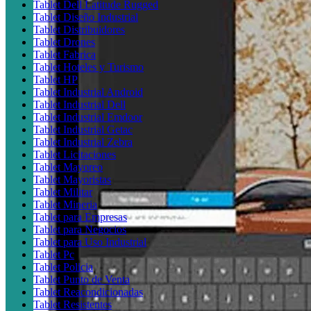
Tablet Dell Latitude Rugged
Tablet Diseño Industrial
Tablet Distribuidores
Tablet Drones
Tablet Fabrica
Tablet Hoteles y Turismo
Tablet HP
Tablet Industrial Android
Tablet Industrial Dell
Tablet Industrial Emdoor
Tablet Industrial Getac
Tablet Industrial Zebra
Tablet Licitaciones
Tablet Mayoreo
Tablet Mayoristas
Tablet Militar
Tablet Mineria
Tablet para Empresas
Tablet para Negocios
Tablet para Uso Industrial
Tablet Pc
Tablet Policia
Tablet Punto de Venta
Tablet Reacondicionadas
Tablet Resistentes