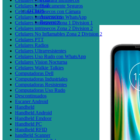
Celulares con cámara intrínsecos
6GB
Celulares Intrinsecamente Seguros
OTROS
Celulares intrínsecos con Cámara
Accesorios
Celulares intrínsecos con WhatsApp
Repuestos
Celulares intrinsecos Zona 1 Division 1
Celulares intrinsecos Zona 2 Division 2
Celulares No Inflamables Zona 2 Division 2
Celulares PTT
Celulares Radios
Celulares Ultrarresistentes
Celulares Uso Rudo con WhatsApp
Celulares Vision Nocturna
Celulares Walkie Talkies
Computadoras Dell
Computadoras Industriales
Computadoras Resistentes
Computadoras Uso Rudo
Descontinuados
Escaner Android
Handheld
Handheld Android
Handheld Emdoor
Handheld PC
Handheld RFID
handheld Scanner