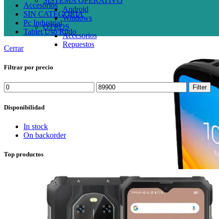
SISTEMA OPERATIVO
Accesorios
Android
SIN CATEGORIA
Windows
Pc Industrial
OTROS
Tablet Uso Rudo
Accesorios
Repuestos
Cerrar
Filtrar por precio
Min
Max
Filter
price
price
Disponibilidad
In stock
On backorder
Top productos