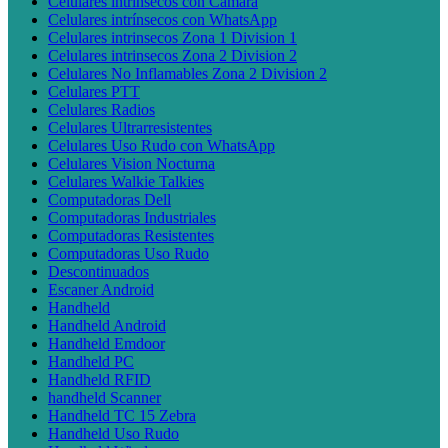
Celulares intrínsecos con Cámara
Celulares intrínsecos con WhatsApp
Celulares intrinsecos Zona 1 Division 1
Celulares intrinsecos Zona 2 Division 2
Celulares No Inflamables Zona 2 Division 2
Celulares PTT
Celulares Radios
Celulares Ultrarresistentes
Celulares Uso Rudo con WhatsApp
Celulares Vision Nocturna
Celulares Walkie Talkies
Computadoras Dell
Computadoras Industriales
Computadoras Resistentes
Computadoras Uso Rudo
Descontinuados
Escaner Android
Handheld
Handheld Android
Handheld Emdoor
Handheld PC
Handheld RFID
handheld Scanner
Handheld TC 15 Zebra
Handheld Uso Rudo