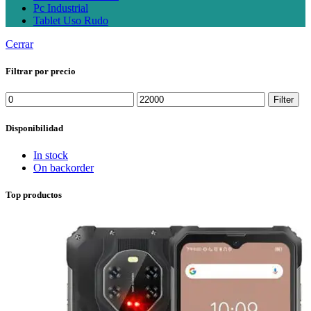
Pc Industrial
Tablet Uso Rudo
Cerrar
Filtrar por precio
Min
Max
Filter
price
price
Disponibilidad
In stock
On backorder
Top productos