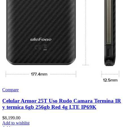
Compare
Celular Armor 25T Uso Rudo Camara Termina IR
y termica 6gb 256gb Red 4g LTE IP69K
$
8,199.00
Add to wishlist