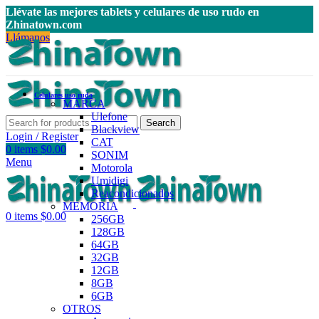
Llévate las mejores tablets y celulares de uso rudo en
Zhinatown.com
Llámanos
Celulares uso rudo
MARCA
Ulefone
Search
Blackview
Login / Register
CAT
0
items
$
0.00
SONIM
Menu
Motorola
Umidigi
Reacondicionados
MEMORIA
0
items
$
0.00
256GB
128GB
64GB
32GB
12GB
8GB
6GB
OTROS