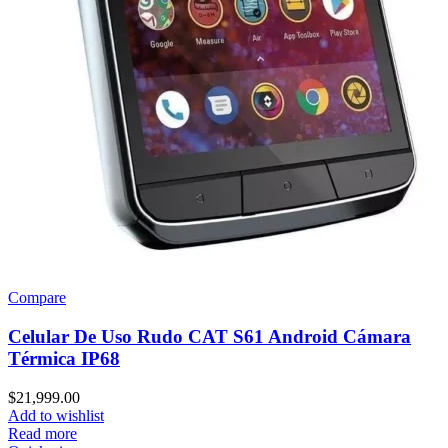
Compare
Celular De Uso Rudo CAT S61 Android Cámara
Térmica IP68
$
21,999.00
Add to wishlist
Read more