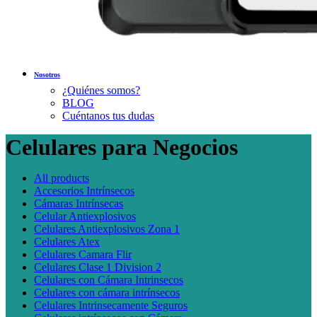
Nosotros
¿Quiénes somos?
BLOG
Cuéntanos tus dudas
Celulares para Negocios
All
products
Accesorios Intrínsecos
Cámaras Intrínsecas
Celular Antiexplosivos
Celulares Antiexplosivos Zona 1
Celulares Atex
Celulares Camara Flir
Celulares Clase 1 Division 2
Celulares con Cámara Intrinsecos
Celulares con cámara intrínsecos
Celulares Intrinsecamente Seguros