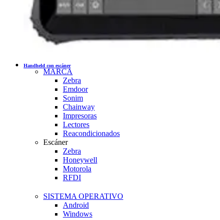
Handheld con escáner
MARCA
Zebra
Emdoor
Sonim
Chainway
Impresoras
Lectores
Reacondicionados
Escáner
Zebra
Honeywell
Motorola
RFDI
SISTEMA OPERATIVO
Android
Windows