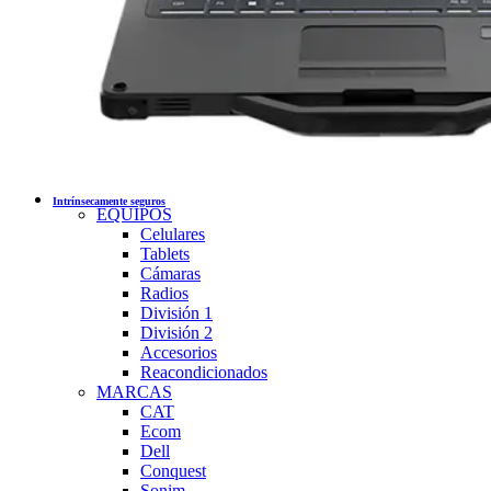
Intrínsecamente seguros
EQUIPOS
Celulares
Tablets
Cámaras
Radios
División 1
División 2
Accesorios
Reacondicionados
MARCAS
CAT
Ecom
Dell
Conquest
Sonim