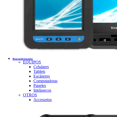
Reacondicionados
EQUIPOS
Celulares
Tablets
Escáneres
Computadoras
Paneles
Intrínsecos
OTROS
Accesorios