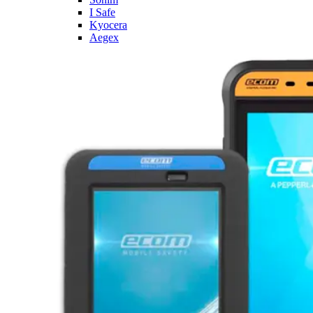
I Safe
Kyocera
Aegex