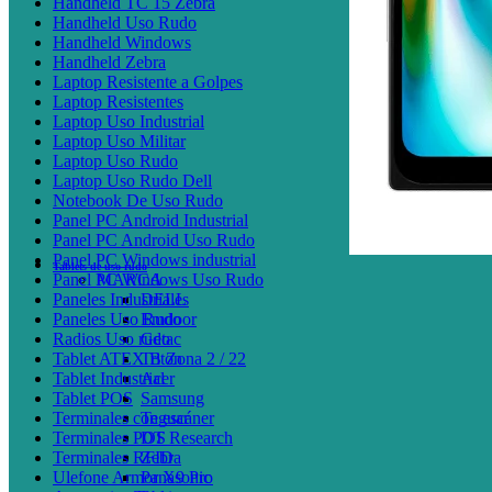
Handheld TC 15 Zebra
Handheld Uso Rudo
Handheld Windows
Handheld Zebra
Laptop Resistente a Golpes
Laptop Resistentes
Laptop Uso Industrial
Laptop Uso Militar
Laptop Uso Rudo
Laptop Uso Rudo Dell
Notebook De Uso Rudo
Panel PC Android Industrial
Panel PC Android Uso Rudo
Panel PC Windows industrial
Tablets de uso rudo
Panel PC Windows Uso Rudo
MARCA
Paneles Industriales
DELL
Paneles Uso Rudo
Emdoor
Radios Uso rudo
Getac
Tablet ATEX B Zona 2 / 22
Triton
Tablet Industrial
Acer
Tablet POS
Samsung
Terminales con escáner
Teguar
Terminales POS
DT Research
Terminales RFID
Zebra
Ulefone Armor X9 Pro
Panasonic