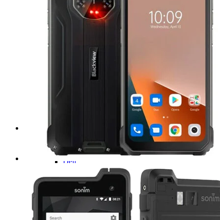
Computadoras de uso rudo
NOTEBOOK
Acer
Emdoor
Dell
Getac
Microsoft Surface
Reacondicionados
PANELES
Teguar
Ecom