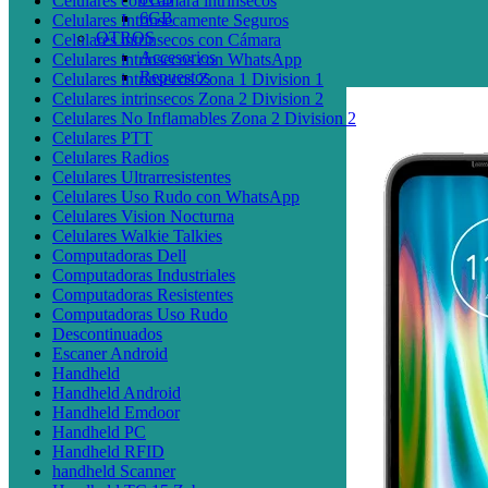
Celulares con cámara intrínsecos
6GB
Celulares Intrinsecamente Seguros
OTROS
Celulares intrínsecos con Cámara
Accesorios
Celulares intrínsecos con WhatsApp
Repuestos
Celulares intrinsecos Zona 1 Division 1
Celulares intrinsecos Zona 2 Division 2
Celulares No Inflamables Zona 2 Division 2
Celulares PTT
Celulares Radios
Celulares Ultrarresistentes
Celulares Uso Rudo con WhatsApp
Celulares Vision Nocturna
Celulares Walkie Talkies
Computadoras Dell
Computadoras Industriales
Computadoras Resistentes
Computadoras Uso Rudo
Descontinuados
Escaner Android
Handheld
Handheld Android
Handheld Emdoor
Handheld PC
Handheld RFID
handheld Scanner