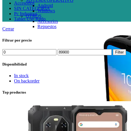
SISTEMA OPERATIVO
Accesorios
Android
SIN CATEGORIA
Windows
Pc Industrial
OTROS
Tablet Uso Rudo
Accesorios
Repuestos
Cerrar
Filtrar por precio
Min
Max
Filter
price
price
Disponibilidad
In stock
On backorder
Top productos