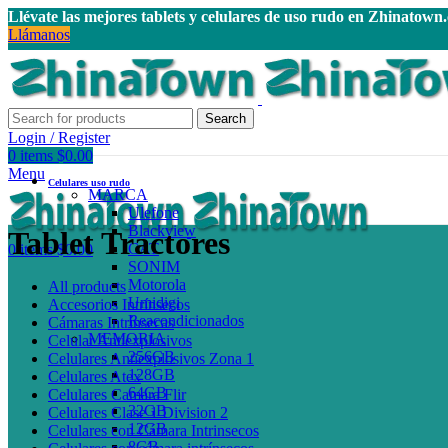
Llévate las mejores tablets y celulares de uso rudo en Zhinatown
Llámanos
Search
Login / Register
0
items
$
0.00
Menu
Celulares uso rudo
MARCA
Ulefone
Blackview
Tablet Tractores
CAT
0
items
$
0.00
SONIM
Motorola
All
products
Umidigi
Accesorios Intrínsecos
Reacondicionados
Cámaras Intrínsecas
MEMORIA
Celular Antiexplosivos
256GB
Celulares Antiexplosivos Zona 1
128GB
Celulares Atex
64GB
Celulares Camara Flir
32GB
Celulares Clase 1 Division 2
12GB
Celulares con Cámara Intrinsecos
8GB