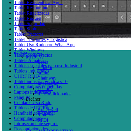
Tablet Resistentes al Agua
Tablet Restaurante
Tablet Rugerizadas
Tablet Rugged
Tablet Seguridad
Tablet Sonim
Tablet Tractores
Tablet Trasportes y Logistica
Tablet Uso Rudo con WhatsApp
Tablet Windows
Handheld con escáner
Tablet Zebra Precios
MARCA
Tablets Acuaticas
Zebra
Tablets especiales para uso Industrial
Emdoor
Tablets industriales
Sonim
UHRF RFID
Chainway
Tablet industrial windows 10
Impresoras
Computadoras embebidas
Lectores
Laptops industriales
Reacondicionados
Panel Pc
Escáner
Celulares Uso Rudo
Zebra
Tablets de Uso Rudo
Honeywell
Handheld con escáner
Motorola
Computadoras
RFDI
Intrínsecamente seguros
Reacondicionados