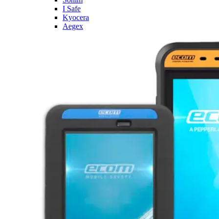
I Safe
Kyocera
Aegex