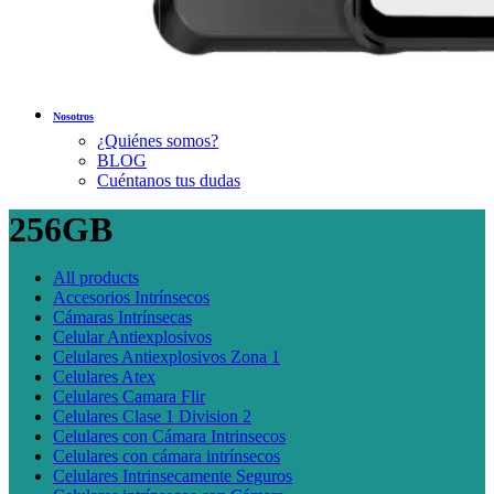
Nosotros
¿Quiénes somos?
BLOG
Cuéntanos tus dudas
256GB
All
products
Accesorios Intrínsecos
Cámaras Intrínsecas
Celular Antiexplosivos
Celulares Antiexplosivos Zona 1
Celulares Atex
Celulares Camara Flir
Celulares Clase 1 Division 2
Celulares con Cámara Intrinsecos
Celulares con cámara intrínsecos
Celulares Intrinsecamente Seguros