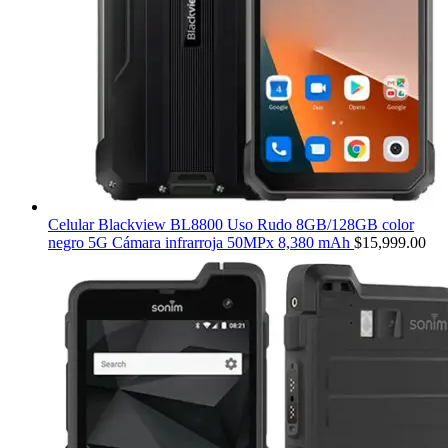
Celular Blackview BL8800 Uso Rudo 8GB/128GB color
negro 5G Cámara infrarroja 50MPx 8,380 mAh
$
15,999.00