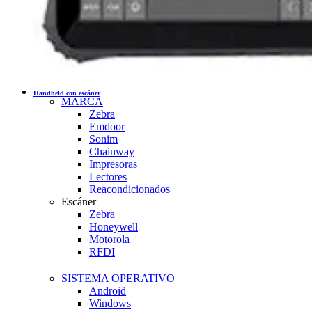
Handheld con escáner
MARCA
Zebra
Emdoor
Sonim
Chainway
Impresoras
Lectores
Reacondicionados
Escáner
Zebra
Honeywell
Motorola
RFDI
SISTEMA OPERATIVO
Android
Windows