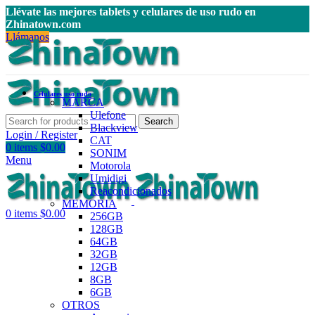
Llévate las mejores tablets y celulares de uso rudo en
Zhinatown.com
Llámanos
Celulares uso rudo
MARCA
Ulefone
Search
Blackview
Login / Register
CAT
0
items
$
0.00
SONIM
Menu
Motorola
Umidigi
Reacondicionados
MEMORIA
0
items
$
0.00
256GB
128GB
64GB
32GB
12GB
8GB
6GB
OTROS