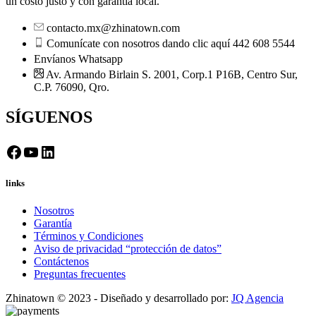
un costo justo y con garantía local.
contacto.mx@zhinatown.com
Comunícate con nosotros dando clic aquí 442 608 5544
Envíanos Whatsapp
Av. Armando Birlain S. 2001, Corp.1 P16B, Centro Sur,
C.P. 76090, Qro.
SÍGUENOS
Facebook
YouTube
LinkedIn
links
Nosotros
Garantía
Términos y Condiciones
Aviso de privacidad “protección de datos”
Contáctenos
Preguntas frecuentes
Zhinatown © 2023 - Diseñado y desarrollado por:
JQ Agencia