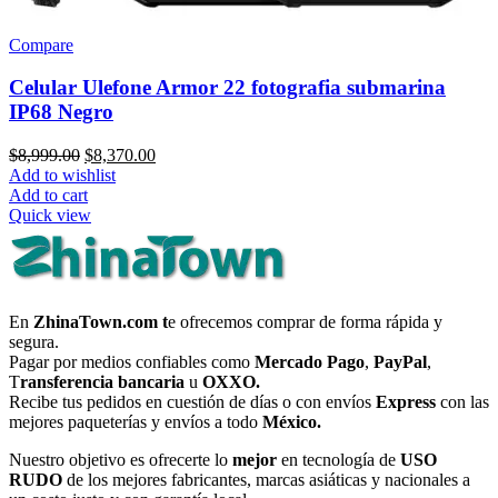
Compare
Celular Ulefone Armor 22 fotografia submarina
IP68 Negro
Original
Current
$
8,999.00
$
8,370.00
price
price
Add to wishlist
was:
is:
Add to cart
$8,999.00.
$8,370.00.
Quick view
En
ZhinaTown.com t
e ofrecemos comprar de forma rápida y
segura.
Pagar por medios confiables como
Mercado Pago
,
PayPal
,
T
ransferencia bancaria
u
OXXO.
Recibe tus pedidos en cuestión de días o con envíos
Express
con las
mejores paqueterías y envíos a todo
México.
Nuestro objetivo es ofrecerte lo
mejor
en tecnología de
USO
RUDO
de los mejores fabricantes, marcas asiáticas y nacionales a