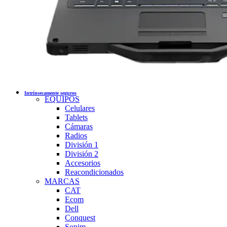
Intrínsecamente seguros
EQUIPOS
Celulares
Tablets
Cámaras
Radios
División 1
División 2
Accesorios
Reacondicionados
MARCAS
CAT
Ecom
Dell
Conquest
Sonim