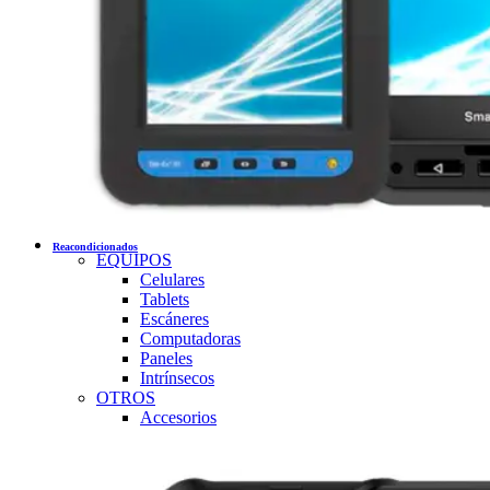
Reacondicionados
EQUIPOS
Celulares
Tablets
Escáneres
Computadoras
Paneles
Intrínsecos
OTROS
Accesorios