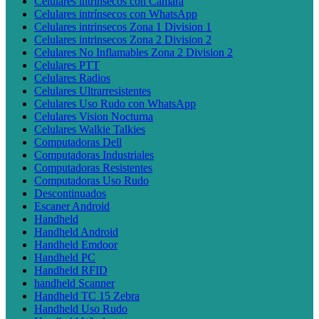
Celulares intrínsecos con Cámara
Celulares intrínsecos con WhatsApp
Celulares intrinsecos Zona 1 Division 1
Celulares intrinsecos Zona 2 Division 2
Celulares No Inflamables Zona 2 Division 2
Celulares PTT
Celulares Radios
Celulares Ultrarresistentes
Celulares Uso Rudo con WhatsApp
Celulares Vision Nocturna
Celulares Walkie Talkies
Computadoras Dell
Computadoras Industriales
Computadoras Resistentes
Computadoras Uso Rudo
Descontinuados
Escaner Android
Handheld
Handheld Android
Handheld Emdoor
Handheld PC
Handheld RFID
handheld Scanner
Handheld TC 15 Zebra
Handheld Uso Rudo