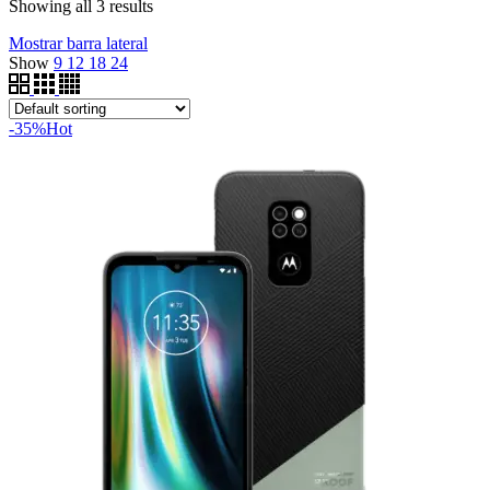
Showing all 3 results
Mostrar barra lateral
Show
9
12
18
24
-35%
Hot