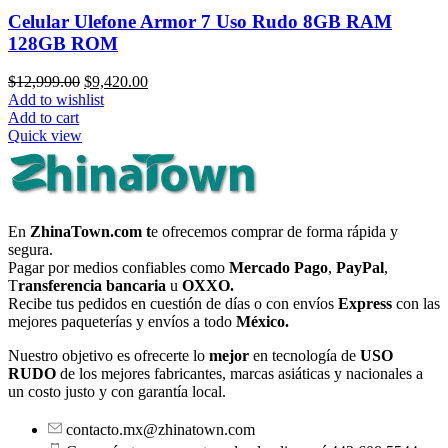
Celular Ulefone Armor 7 Uso Rudo 8GB RAM
128GB ROM
Original
Current
$
12,999.00
$
9,420.00
price
price
Add to wishlist
was:
is:
Add to cart
$12,999.00.
$9,420.00.
Quick view
En
ZhinaTown.com t
e ofrecemos comprar de forma rápida y
segura.
Pagar por medios confiables como
Mercado Pago
,
PayPal
,
T
ransferencia bancaria
u
OXXO.
Recibe tus pedidos en cuestión de días o con envíos
Express
con las
mejores paqueterías y envíos a todo
México.
Nuestro objetivo es ofrecerte lo
mejor
en tecnología de
USO
RUDO
de los mejores fabricantes, marcas asiáticas y nacionales a
un costo justo y con garantía local.
contacto.mx@zhinatown.com