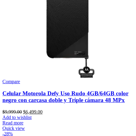
Compare
Celular Motorola Defy Uso Rudo 4GB/64GB color
negro con carcasa doble y Triple cámara 48 MPx
Original
Current
$
9,999.00
$
6,499.00
price
price
Add to wishlist
was:
is:
Read more
$9,999.00.
$6,499.00.
Quick view
-28%