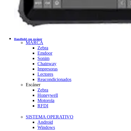
Handheld con escáner
MARCA
Zebra
Emdoor
Sonim
Chainway
Impresoras
Lectores
Reacondicionados
Escáner
Zebra
Honeywell
Motorola
RFDI
SISTEMA OPERATIVO
Android
Windows