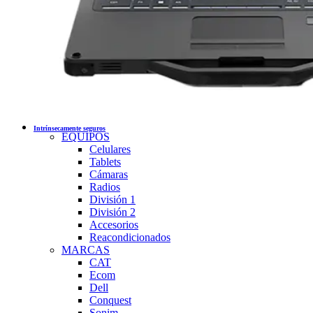
Intrínsecamente seguros
EQUIPOS
Celulares
Tablets
Cámaras
Radios
División 1
División 2
Accesorios
Reacondicionados
MARCAS
CAT
Ecom
Dell
Conquest
Sonim