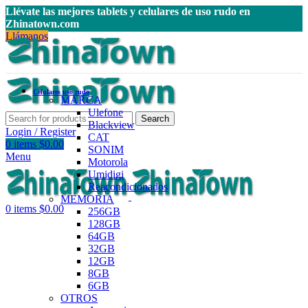
Llévate las mejores tablets y celulares de uso rudo en
Zhinatown.com
Llámanos
Celulares uso rudo
MARCA
Ulefone
Search
Blackview
Login / Register
CAT
0
items
$
0.00
SONIM
Menu
Motorola
Umidigi
Reacondicionados
MEMORIA
0
items
$
0.00
256GB
128GB
64GB
32GB
12GB
8GB
6GB
OTROS