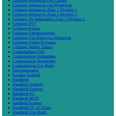
Celulares intrínsecos con Cámara
Celulares intrínsecos con WhatsApp
Celulares intrinsecos Zona 1 Division 1
Celulares intrinsecos Zona 2 Division 2
Celulares No Inflamables Zona 2 Division 2
Celulares PTT
Celulares Radios
Celulares Ultrarresistentes
Celulares Uso Rudo con WhatsApp
Celulares Vision Nocturna
Celulares Walkie Talkies
Computadoras Dell
Computadoras Industriales
Computadoras Resistentes
Computadoras Uso Rudo
Descontinuados
Escaner Android
Handheld
Handheld Android
Handheld Emdoor
Handheld PC
Handheld RFID
handheld Scanner
Handheld TC 15 Zebra
Handheld Uso Rudo