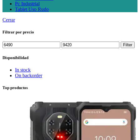
Pc Industrial
Tablet Uso Rudo
Cerrar
Filtrar por precio
Min
Max
Filter
price
price
Disponibilidad
In stock
On backorder
Top productos