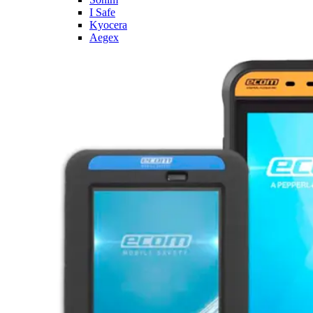
I Safe
Kyocera
Aegex