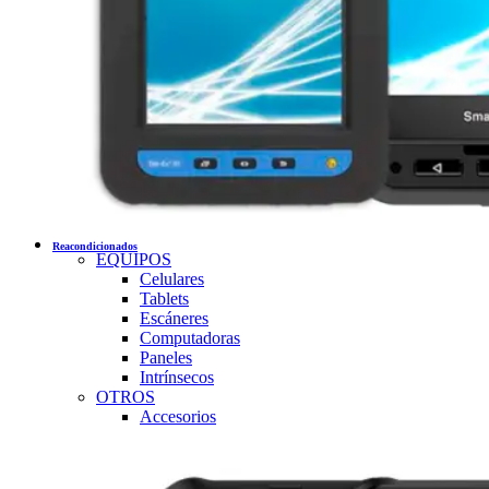
Reacondicionados
EQUIPOS
Celulares
Tablets
Escáneres
Computadoras
Paneles
Intrínsecos
OTROS
Accesorios