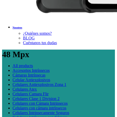
Nosotros
¿Quiénes somos?
BLOG
Cuéntanos tus dudas
48 Mpx
All
products
Accesorios Intrínsecos
Cámaras Intrínsecas
Celular Antiexplosivos
Celulares Antiexplosivos Zona 1
Celulares Atex
Celulares Camara Flir
Celulares Clase 1 Division 2
Celulares con Cámara Intrinsecos
Celulares con cámara intrínsecos
Celulares Intrinsecamente Seguros