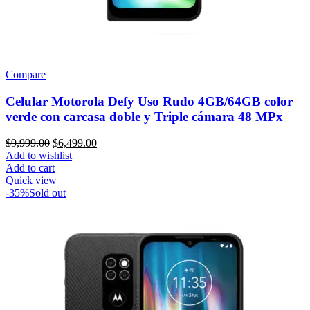
Compare
Celular Motorola Defy Uso Rudo 4GB/64GB color
verde con carcasa doble y Triple cámara 48 MPx
Original
Current
$
9,999.00
$
6,499.00
price
price
Add to wishlist
was:
is:
Add to cart
$9,999.00.
$6,499.00.
Quick view
-35%
Sold out