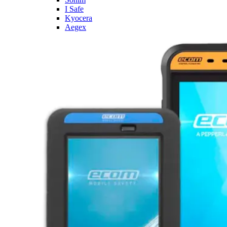
I Safe
Kyocera
Aegex