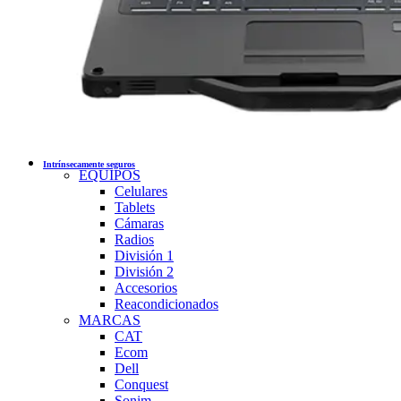
Intrínsecamente seguros
EQUIPOS
Celulares
Tablets
Cámaras
Radios
División 1
División 2
Accesorios
Reacondicionados
MARCAS
CAT
Ecom
Dell
Conquest
Sonim