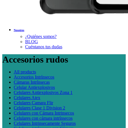
Nosotros
¿Quiénes somos?
BLOG
Cuéntanos tus dudas
Accesorios rudos
All
products
Accesorios Intrínsecos
Cámaras Intrínsecas
Celular Antiexplosivos
Celulares Antiexplosivos Zona 1
Celulares Atex
Celulares Camara Flir
Celulares Clase 1 Division 2
Celulares con Cámara Intrinsecos
Celulares con cámara intrínsecos
Celulares Intrinsecamente Seguros