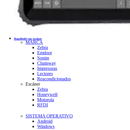
Handheld con escáner
MARCA
Zebra
Emdoor
Sonim
Chainway
Impresoras
Lectores
Reacondicionados
Escáner
Zebra
Honeywell
Motorola
RFDI
SISTEMA OPERATIVO
Android
Windows