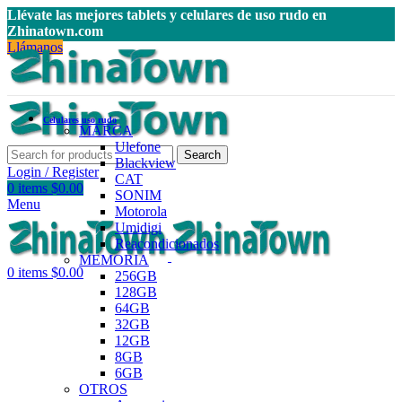
Llévate las mejores tablets y celulares de uso rudo en
Zhinatown.com
Llámanos
Celulares uso rudo
MARCA
Ulefone
Search
Blackview
Login / Register
CAT
0
items
$
0.00
SONIM
Menu
Motorola
Umidigi
Reacondicionados
MEMORIA
0
items
$
0.00
256GB
128GB
64GB
32GB
12GB
8GB
6GB
OTROS