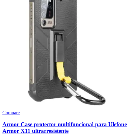
Compare
Armor Case protector multifuncional para Ulefone
Armor X11 ultrarresistente