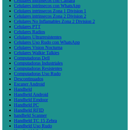
Celulares intrínsecos con Cámara
Celulares intrínsecos con WhatsApp
Celulares intrinsecos Zona 1 Division 1
Celulares intrinsecos Zona 2 Division 2
Celulares No Inflamables Zona 2 Division 2
Celulares PTT
Celulares Radios
Celulares Ultrarresistentes
Celulares Uso Rudo con WhatsApp
Celulares Vision Nocturna
Celulares Walkie Talkies
Computadoras Dell
Computadoras Industriales
Computadoras Resistentes
Computadoras Uso Rudo
Descontinuados
Escaner Android
Handheld
Handheld Android
Handheld Emdoor
Handheld PC
Handheld RFID
handheld Scanner
Handheld TC 15 Zebra
Handheld Uso Rudo