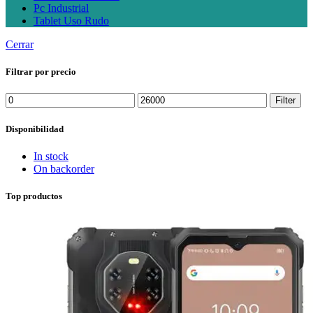
Pc Industrial
Tablet Uso Rudo
Cerrar
Filtrar por precio
Min
Max
Filter
price
price
Disponibilidad
In stock
On backorder
Top productos