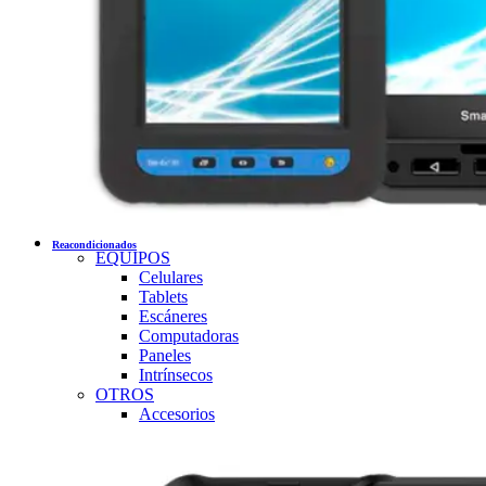
Reacondicionados
EQUIPOS
Celulares
Tablets
Escáneres
Computadoras
Paneles
Intrínsecos
OTROS
Accesorios