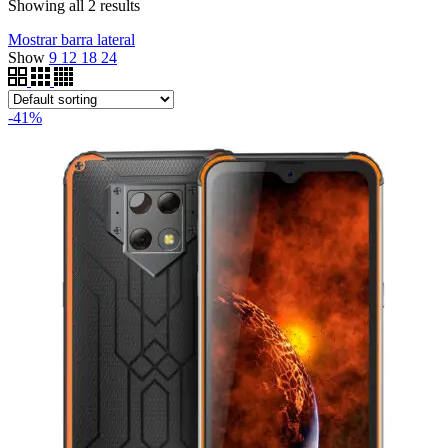
Showing all 2 results
Mostrar barra lateral
Show
9
12
18
24
-41%