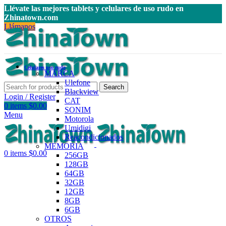
Llévate las mejores tablets y celulares de uso rudo en
Zhinatown.com
Llámanos
Celulares uso rudo
MARCA
Ulefone
Search
Blackview
Login / Register
CAT
0
items
$
0.00
SONIM
Menu
Motorola
Umidigi
Reacondicionados
MEMORIA
0
items
$
0.00
256GB
128GB
64GB
32GB
12GB
8GB
6GB
OTROS