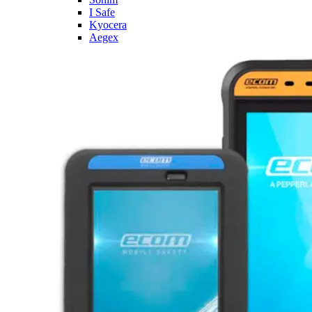
I Safe
Kyocera
Aegex