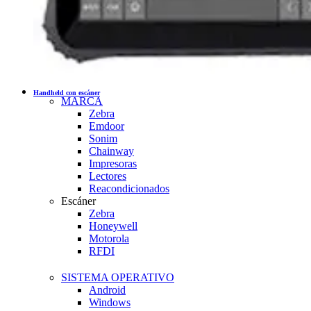
Handheld con escáner
MARCA
Zebra
Emdoor
Sonim
Chainway
Impresoras
Lectores
Reacondicionados
Escáner
Zebra
Honeywell
Motorola
RFDI
SISTEMA OPERATIVO
Android
Windows