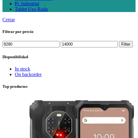
Pc Industrial
Tablet Uso Rudo
Cerrar
Filtrar por precio
Min
Max
Filter
price
price
Disponibilidad
In stock
On backorder
Top productos