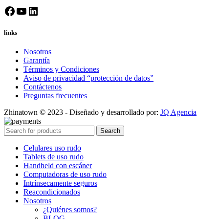
Facebook
YouTube
LinkedIn
links
Nosotros
Garantía
Términos y Condiciones
Aviso de privacidad “protección de datos”
Contáctenos
Preguntas frecuentes
Zhinatown © 2023 - Diseñado y desarrollado por:
JQ Agencia
Search
Celulares uso rudo
Tablets de uso rudo
Handheld con escáner
Computadoras de uso rudo
Intrínsecamente seguros
Reacondicionados
Nosotros
¿Quiénes somos?
BLOG