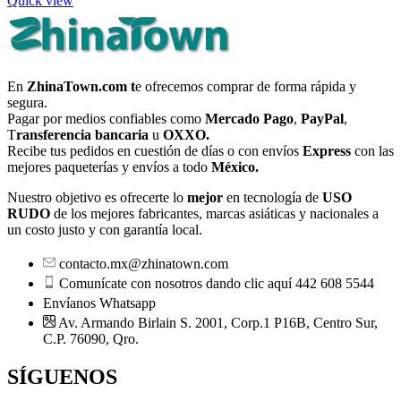
Quick view
En
ZhinaTown.com t
e ofrecemos comprar de forma rápida y
segura.
Pagar por medios confiables como
Mercado Pago
,
PayPal
,
T
ransferencia bancaria
u
OXXO.
Recibe tus pedidos en cuestión de días o con envíos
Express
con las
mejores paqueterías y envíos a todo
México.
Nuestro objetivo es ofrecerte lo
mejor
en tecnología de
USO
RUDO
de los mejores fabricantes, marcas asiáticas y nacionales a
un costo justo y con garantía local.
contacto.mx@zhinatown.com
Comunícate con nosotros dando clic aquí 442 608 5544
Envíanos Whatsapp
Av. Armando Birlain S. 2001, Corp.1 P16B, Centro Sur,
C.P. 76090, Qro.
SÍGUENOS