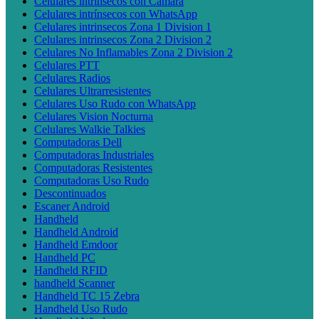
Celulares intrínsecos con Cámara
Celulares intrínsecos con WhatsApp
Celulares intrinsecos Zona 1 Division 1
Celulares intrinsecos Zona 2 Division 2
Celulares No Inflamables Zona 2 Division 2
Celulares PTT
Celulares Radios
Celulares Ultrarresistentes
Celulares Uso Rudo con WhatsApp
Celulares Vision Nocturna
Celulares Walkie Talkies
Computadoras Dell
Computadoras Industriales
Computadoras Resistentes
Computadoras Uso Rudo
Descontinuados
Escaner Android
Handheld
Handheld Android
Handheld Emdoor
Handheld PC
Handheld RFID
handheld Scanner
Handheld TC 15 Zebra
Handheld Uso Rudo