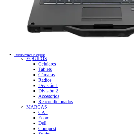
Intrínsecamente seguros
EQUIPOS
Celulares
Tablets
Cámaras
Radios
División 1
División 2
Accesorios
Reacondicionados
MARCAS
CAT
Ecom
Dell
Conquest
Sonim