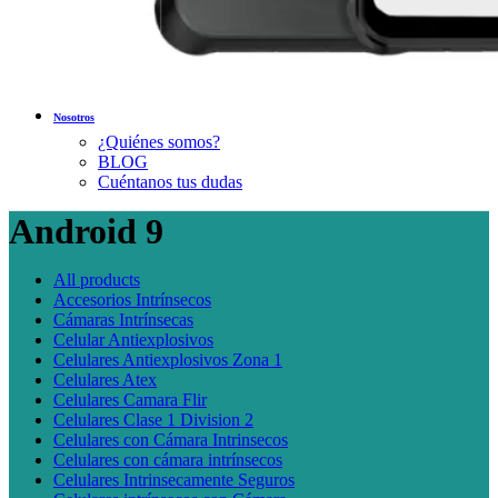
Nosotros
¿Quiénes somos?
BLOG
Cuéntanos tus dudas
Android 9
All
products
Accesorios Intrínsecos
Cámaras Intrínsecas
Celular Antiexplosivos
Celulares Antiexplosivos Zona 1
Celulares Atex
Celulares Camara Flir
Celulares Clase 1 Division 2
Celulares con Cámara Intrinsecos
Celulares con cámara intrínsecos
Celulares Intrinsecamente Seguros