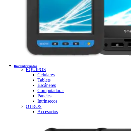
Reacondicionados
EQUIPOS
Celulares
Tablets
Escáneres
Computadoras
Paneles
Intrínsecos
OTROS
Accesorios