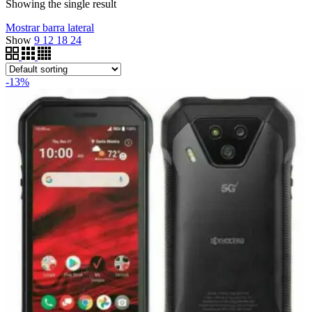
Showing the single result
Mostrar barra lateral
Show
9
12
18
24
-13%