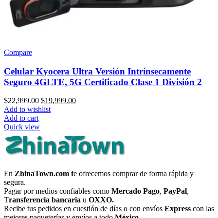
Compare
Celular Kyocera Ultra Versión Intrínsecamente
Seguro 4GLTE, 5G Certificado Clase 1 División 2
Original
Current
$
22,999.00
$
19,999.00
price
price
Add to wishlist
was:
is:
Add to cart
$22,999.00.
$19,999.00.
Quick view
En
ZhinaTown.com t
e ofrecemos comprar de forma rápida y
segura.
Pagar por medios confiables como
Mercado Pago
,
PayPal
,
T
ransferencia bancaria
u
OXXO.
Recibe tus pedidos en cuestión de días o con envíos
Express
con las
mejores paqueterías y envíos a todo
México.