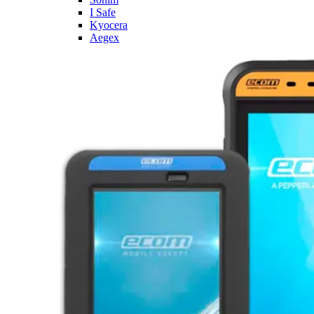
I Safe
Kyocera
Aegex