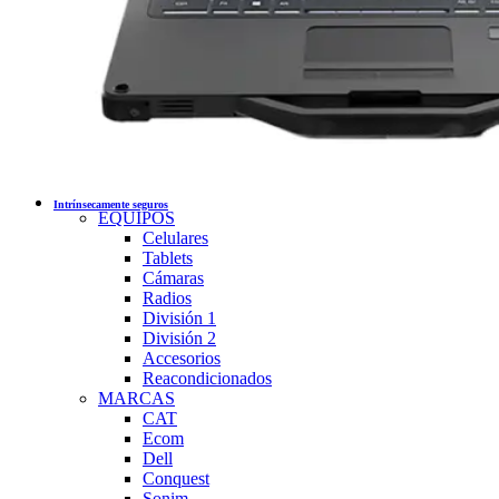
Intrínsecamente seguros
EQUIPOS
Celulares
Tablets
Cámaras
Radios
División 1
División 2
Accesorios
Reacondicionados
MARCAS
CAT
Ecom
Dell
Conquest
Sonim