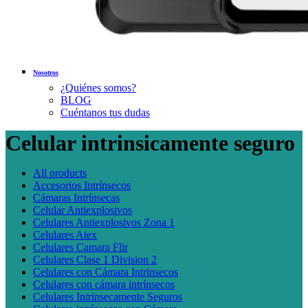
Nosotros
¿Quiénes somos?
BLOG
Cuéntanos tus dudas
Celular intrinsicamente seguro
All
products
Accesorios Intrínsecos
Cámaras Intrínsecas
Celular Antiexplosivos
Celulares Antiexplosivos Zona 1
Celulares Atex
Celulares Camara Flir
Celulares Clase 1 Division 2
Celulares con Cámara Intrinsecos
Celulares con cámara intrínsecos
Celulares Intrinsecamente Seguros