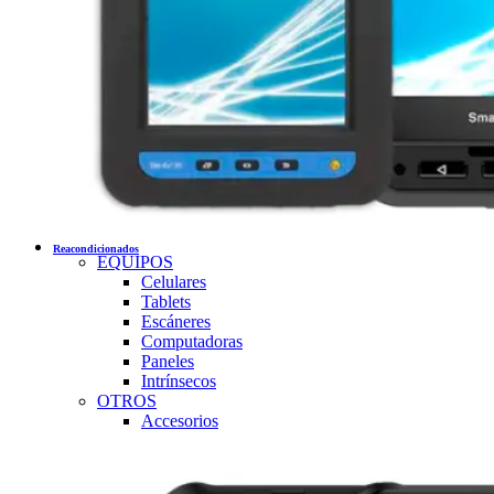
Reacondicionados
EQUIPOS
Celulares
Tablets
Escáneres
Computadoras
Paneles
Intrínsecos
OTROS
Accesorios