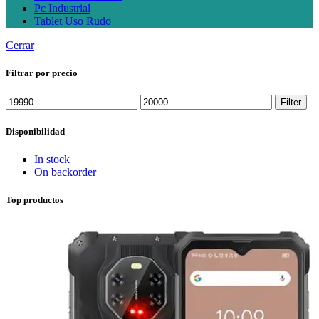
Pc Industrial
Tablet Uso Rudo
Cerrar
Filtrar por precio
Min
Max
Filter
price
price
Disponibilidad
In stock
On backorder
Top productos