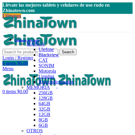
Llévate las mejores tablets y celulares de uso rudo en
Zhinatown.com
Llámanos
Celulares uso rudo
MARCA
Ulefone
Search
Blackview
Login / Register
CAT
0
items
$
0.00
SONIM
Menu
Motorola
Umidigi
Reacondicionados
MEMORIA
0
items
$
0.00
256GB
128GB
64GB
32GB
12GB
8GB
6GB
OTROS