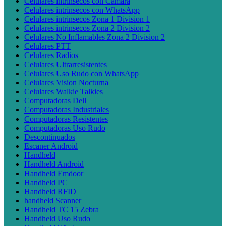
Celulares intrínsecos con Cámara
Celulares intrínsecos con WhatsApp
Celulares intrinsecos Zona 1 Division 1
Celulares intrinsecos Zona 2 Division 2
Celulares No Inflamables Zona 2 Division 2
Celulares PTT
Celulares Radios
Celulares Ultrarresistentes
Celulares Uso Rudo con WhatsApp
Celulares Vision Nocturna
Celulares Walkie Talkies
Computadoras Dell
Computadoras Industriales
Computadoras Resistentes
Computadoras Uso Rudo
Descontinuados
Escaner Android
Handheld
Handheld Android
Handheld Emdoor
Handheld PC
Handheld RFID
handheld Scanner
Handheld TC 15 Zebra
Handheld Uso Rudo