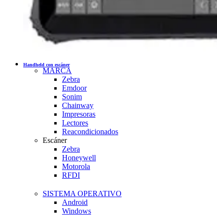
Handheld con escáner
MARCA
Zebra
Emdoor
Sonim
Chainway
Impresoras
Lectores
Reacondicionados
Escáner
Zebra
Honeywell
Motorola
RFDI
SISTEMA OPERATIVO
Android
Windows