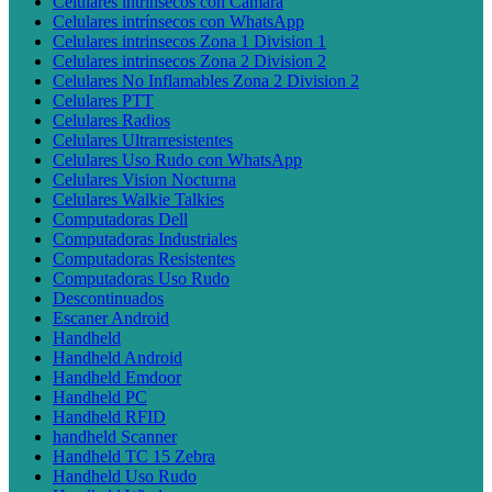
Celulares intrínsecos con Cámara
Celulares intrínsecos con WhatsApp
Celulares intrinsecos Zona 1 Division 1
Celulares intrinsecos Zona 2 Division 2
Celulares No Inflamables Zona 2 Division 2
Celulares PTT
Celulares Radios
Celulares Ultrarresistentes
Celulares Uso Rudo con WhatsApp
Celulares Vision Nocturna
Celulares Walkie Talkies
Computadoras Dell
Computadoras Industriales
Computadoras Resistentes
Computadoras Uso Rudo
Descontinuados
Escaner Android
Handheld
Handheld Android
Handheld Emdoor
Handheld PC
Handheld RFID
handheld Scanner
Handheld TC 15 Zebra
Handheld Uso Rudo