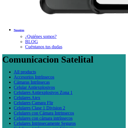
Nosotros
¿Quiénes somos?
BLOG
Cuéntanos tus dudas
Comunicacion Satelital
All
products
Accesorios Intrínsecos
Cámaras Intrínsecas
Celular Antiexplosivos
Celulares Antiexplosivos Zona 1
Celulares Atex
Celulares Camara Flir
Celulares Clase 1 Division 2
Celulares con Cámara Intrinsecos
Celulares con cámara intrínsecos
Celulares Intrinsecamente Seguros