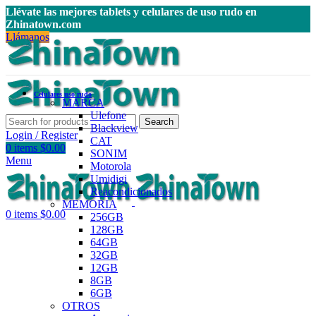
Llévate las mejores tablets y celulares de uso rudo en
Zhinatown.com
Llámanos
Celulares uso rudo
MARCA
Ulefone
Search
Blackview
Login / Register
CAT
0
items
$
0.00
SONIM
Menu
Motorola
Umidigi
Reacondicionados
MEMORIA
0
items
$
0.00
256GB
128GB
64GB
32GB
12GB
8GB
6GB
OTROS