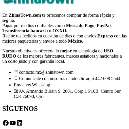
En
ZhinaTown.com t
e ofrecemos comprar de forma rápida y
segura.
Pagar por medios confiables como
Mercado Pago
,
PayPal
,
T
ransferencia bancaria
u
OXXO.
Recibe tus pedidos en cuestión de días o con envíos
Express
con las
mejores paqueterías y envíos a todo
México.
Nuestro objetivo es ofrecerte lo
mejor
en tecnología de
USO
RUDO
de los mejores fabricantes, marcas asiáticas y nacionales a
un costo justo y con garantía local.
contacto.mx@zhinatown.com
Comunícate con nosotros dando clic aquí 442 608 5544
Envíanos Whatsapp
Av. Armando Birlain S. 2001, Corp.1 P16B, Centro Sur,
C.P. 76090, Qro.
SÍGUENOS
Facebook
YouTube
LinkedIn