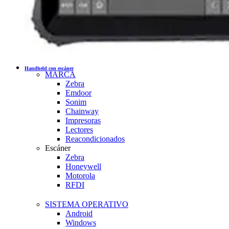
Handheld con escáner
MARCA
Zebra
Emdoor
Sonim
Chainway
Impresoras
Lectores
Reacondicionados
Escáner
Zebra
Honeywell
Motorola
RFDI
SISTEMA OPERATIVO
Android
Windows