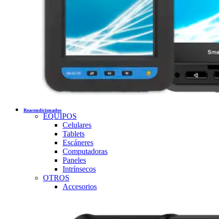
Reacondicionados
EQUIPOS
Celulares
Tablets
Escáneres
Computadoras
Paneles
Intrínsecos
OTROS
Accesorios