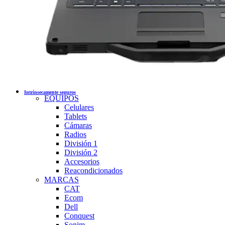
Intrínsecamente seguros
EQUIPOS
Celulares
Tablets
Cámaras
Radios
División 1
División 2
Accesorios
Reacondicionados
MARCAS
CAT
Ecom
Dell
Conquest
Sonim