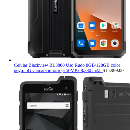
Celular Blackview BL8800 Uso Rudo 8GB/128GB color
negro 5G Cámara infrarroja 50MPx 8,380 mAh
$
15,999.00