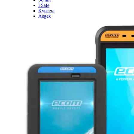
I Safe
Kyocera
Aegex