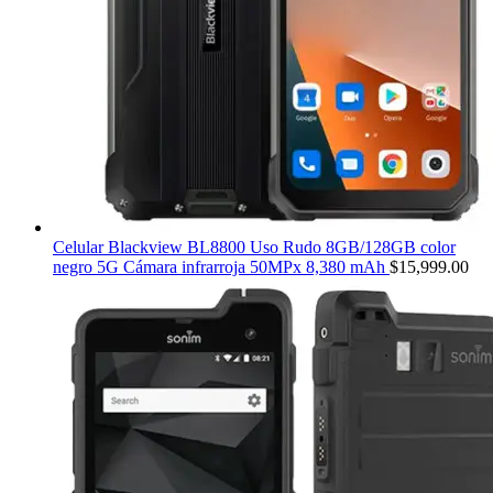
Celular Blackview BL8800 Uso Rudo 8GB/128GB color
negro 5G Cámara infrarroja 50MPx 8,380 mAh
$
15,999.00