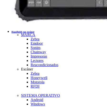
Handheld con escáner
MARCA
Zebra
Emdoor
Sonim
Chainway
Impresoras
Lectores
Reacondicionados
Escáner
Zebra
Honeywell
Motorola
RFDI
SISTEMA OPERATIVO
Android
Windows