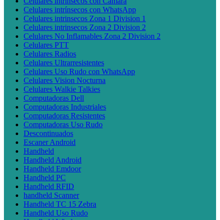
Celulares intrínsecos con Cámara
Celulares intrínsecos con WhatsApp
Celulares intrinsecos Zona 1 Division 1
Celulares intrinsecos Zona 2 Division 2
Celulares No Inflamables Zona 2 Division 2
Celulares PTT
Celulares Radios
Celulares Ultrarresistentes
Celulares Uso Rudo con WhatsApp
Celulares Vision Nocturna
Celulares Walkie Talkies
Computadoras Dell
Computadoras Industriales
Computadoras Resistentes
Computadoras Uso Rudo
Descontinuados
Escaner Android
Handheld
Handheld Android
Handheld Emdoor
Handheld PC
Handheld RFID
handheld Scanner
Handheld TC 15 Zebra
Handheld Uso Rudo