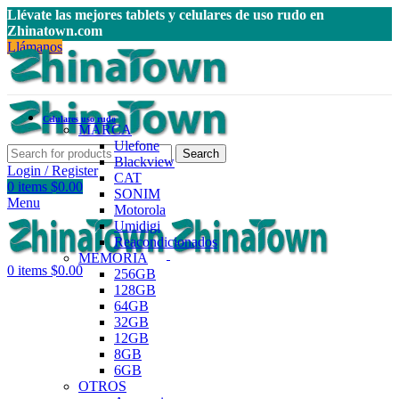
Llévate las mejores tablets y celulares de uso rudo en
Zhinatown.com
Llámanos
Celulares uso rudo
MARCA
Ulefone
Search
Blackview
Login / Register
CAT
0
items
$
0.00
SONIM
Menu
Motorola
Umidigi
Reacondicionados
MEMORIA
0
items
$
0.00
256GB
128GB
64GB
32GB
12GB
8GB
6GB
OTROS