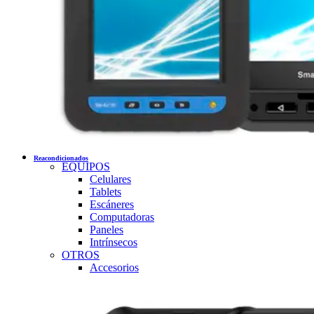
Reacondicionados
EQUIPOS
Celulares
Tablets
Escáneres
Computadoras
Paneles
Intrínsecos
OTROS
Accesorios