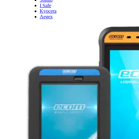
I Safe
Kyocera
Aegex