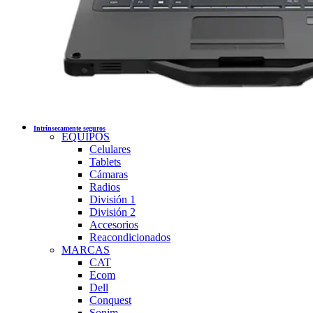
Intrínsecamente seguros
EQUIPOS
Celulares
Tablets
Cámaras
Radios
División 1
División 2
Accesorios
Reacondicionados
MARCAS
CAT
Ecom
Dell
Conquest
Sonim