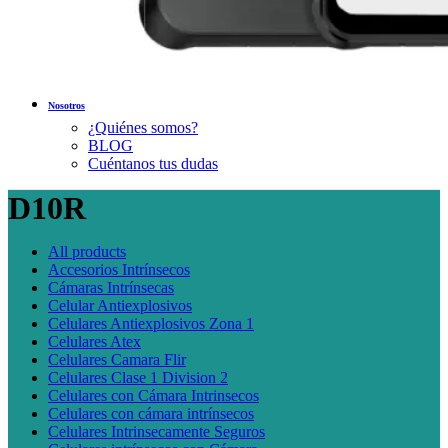
Nosotros
¿Quiénes somos?
BLOG
Cuéntanos tus dudas
D10R
All
products
Accesorios Intrínsecos
Cámaras Intrínsecas
Celular Antiexplosivos
Celulares Antiexplosivos Zona 1
Celulares Atex
Celulares Camara Flir
Celulares Clase 1 Division 2
Celulares con Cámara Intrinsecos
Celulares con cámara intrínsecos
Celulares Intrinsecamente Seguros