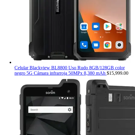
Celular Blackview BL8800 Uso Rudo 8GB/128GB color
negro 5G Cámara infrarroja 50MPx 8,380 mAh
$
15,999.00