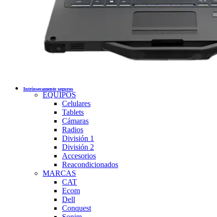
Intrínsecamente seguros
EQUIPOS
Celulares
Tablets
Cámaras
Radios
División 1
División 2
Accesorios
Reacondicionados
MARCAS
CAT
Ecom
Dell
Conquest
Sonim