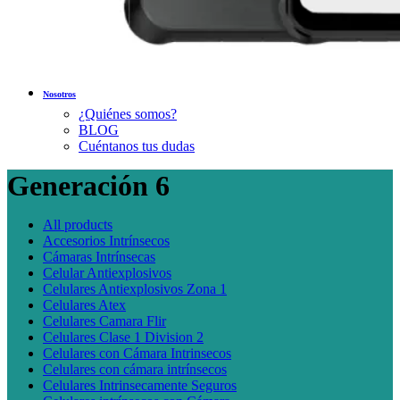
Nosotros
¿Quiénes somos?
BLOG
Cuéntanos tus dudas
Generación 6
All
products
Accesorios Intrínsecos
Cámaras Intrínsecas
Celular Antiexplosivos
Celulares Antiexplosivos Zona 1
Celulares Atex
Celulares Camara Flir
Celulares Clase 1 Division 2
Celulares con Cámara Intrinsecos
Celulares con cámara intrínsecos
Celulares Intrinsecamente Seguros