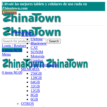
Llévate las mejores tablets y celulares de uso rudo en
Zhinatown.com
Llámanos
Celulares uso rudo
MARCA
Ulefone
Search
Blackview
Login / Register
CAT
0
items
$
0.00
SONIM
Menu
Motorola
Umidigi
Reacondicionados
MEMORIA
0
items
$
0.00
256GB
128GB
64GB
32GB
12GB
8GB
6GB
OTROS