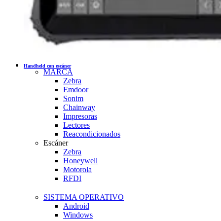
Handheld con escáner
MARCA
Zebra
Emdoor
Sonim
Chainway
Impresoras
Lectores
Reacondicionados
Escáner
Zebra
Honeywell
Motorola
RFDI
SISTEMA OPERATIVO
Android
Windows