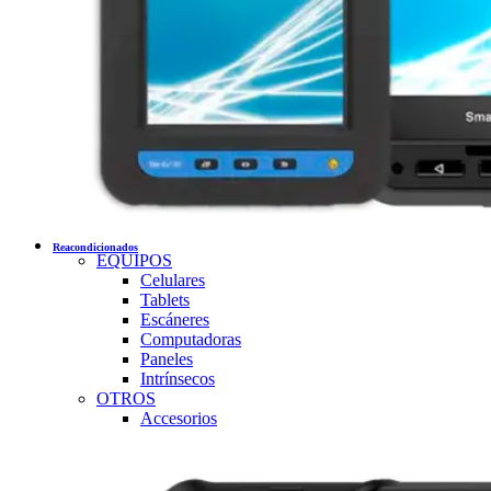
Reacondicionados
EQUIPOS
Celulares
Tablets
Escáneres
Computadoras
Paneles
Intrínsecos
OTROS
Accesorios