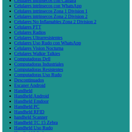
Celulares intrínsecos con Cámara
Celulares intrínsecos con WhatsApp
Celulares intrinsecos Zona 1 Division 1
Celulares intrinsecos Zona 2 Division 2
Celulares No Inflamables Zona 2 Division 2
Celulares PTT
Celulares Radios
Celulares Ultrarresistentes
Celulares Uso Rudo con WhatsApp
Celulares Vision Nocturna
Celulares Walkie Talkies
Computadoras Dell
Computadoras Industriales
Computadoras Resistentes
Computadoras Uso Rudo
Descontinuados
Escaner Android
Handheld
Handheld Android
Handheld Emdoor
Handheld PC
Handheld RFID
handheld Scanner
Handheld TC 15 Zebra
Handheld Uso Rudo