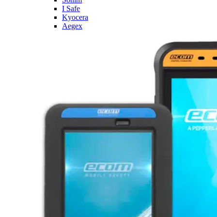
I Safe
Kyocera
Aegex