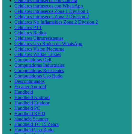
Celulares intrínsecos con Cámara
Celulares intrínsecos con WhatsApp
Celulares intrinsecos Zona 1 Division 1
Celulares intrinsecos Zona 2 Division 2
Celulares No Inflamables Zona 2 Division 2
Celulares PTT
Celulares Radios
Celulares Ultrarresistentes
Celulares Uso Rudo con WhatsApp
Celulares Vision Nocturna
Celulares Walkie Talkies
Computadoras Dell
Computadoras Industriales
Computadoras Resistentes
Computadoras Uso Rudo
Descontinuados
Escaner Android
Handheld
Handheld Android
Handheld Emdoor
Handheld PC
Handheld RFID
handheld Scanner
Handheld TC 15 Zebra
Handheld Uso Rudo