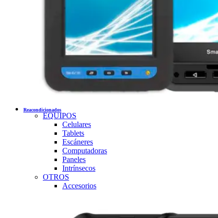
Reacondicionados
EQUIPOS
Celulares
Tablets
Escáneres
Computadoras
Paneles
Intrínsecos
OTROS
Accesorios