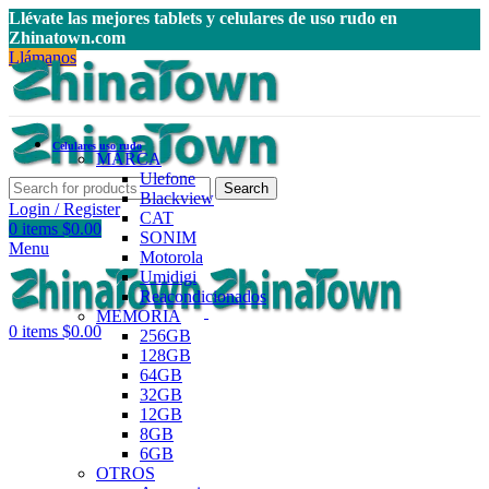
Llévate las mejores tablets y celulares de uso rudo en
Zhinatown.com
Llámanos
Celulares uso rudo
MARCA
Ulefone
Search
Blackview
Login / Register
CAT
0
items
$
0.00
SONIM
Menu
Motorola
Umidigi
Reacondicionados
MEMORIA
0
items
$
0.00
256GB
128GB
64GB
32GB
12GB
8GB
6GB
OTROS