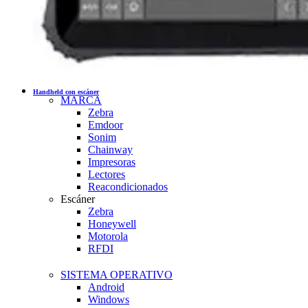
Handheld con escáner
MARCA
Zebra
Emdoor
Sonim
Chainway
Impresoras
Lectores
Reacondicionados
Escáner
Zebra
Honeywell
Motorola
RFDI
SISTEMA OPERATIVO
Android
Windows