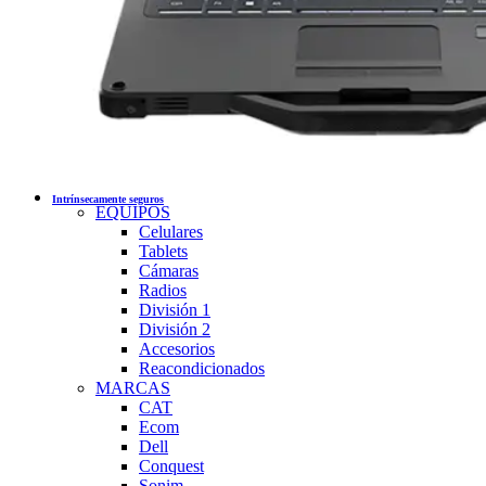
Intrínsecamente seguros
EQUIPOS
Celulares
Tablets
Cámaras
Radios
División 1
División 2
Accesorios
Reacondicionados
MARCAS
CAT
Ecom
Dell
Conquest
Sonim