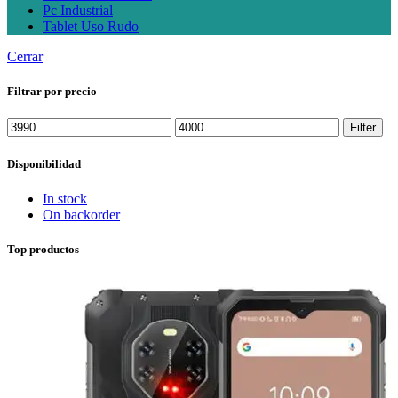
Pc Industrial
Tablet Uso Rudo
Cerrar
Filtrar por precio
Min
Max
Filter
price
price
Disponibilidad
In stock
On backorder
Top productos