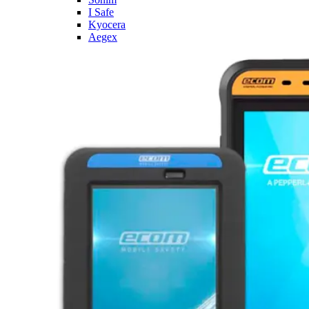
I Safe
Kyocera
Aegex