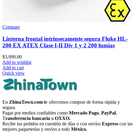
Compare
Linterna frontal intrínsecamente segura Fluke HL-
200 EX ATEX Clase I-II Div 1 y 2 200 lumias
$
3,999.00
Add to wishlist
Add to cart
Quick view
En
ZhinaTown.com t
e ofrecemos comprar de forma rápida y
segura.
Pagar por medios confiables como
Mercado Pago
,
PayPal
,
T
ransferencia bancaria
u
OXXO.
Recibe tus pedidos en cuestión de días o con envíos
Express
con las
mejores paqueterías y envíos a todo
México.