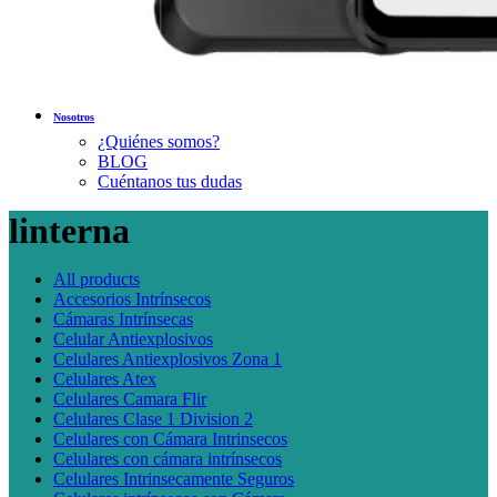
Nosotros
¿Quiénes somos?
BLOG
Cuéntanos tus dudas
linterna
All
products
Accesorios Intrínsecos
Cámaras Intrínsecas
Celular Antiexplosivos
Celulares Antiexplosivos Zona 1
Celulares Atex
Celulares Camara Flir
Celulares Clase 1 Division 2
Celulares con Cámara Intrinsecos
Celulares con cámara intrínsecos
Celulares Intrinsecamente Seguros