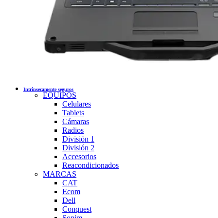
Intrínsecamente seguros
EQUIPOS
Celulares
Tablets
Cámaras
Radios
División 1
División 2
Accesorios
Reacondicionados
MARCAS
CAT
Ecom
Dell
Conquest
Sonim