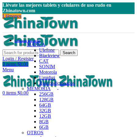
Llévate las mejores tablets y celulares de uso rudo en
Zhinatown.com
Llámanos
Celulares uso rudo
MARCA
Ulefone
Search
Blackview
Login / Register
CAT
0
items
$
0.00
SONIM
Menu
Motorola
Umidigi
Reacondicionados
MEMORIA
0
items
$
0.00
256GB
128GB
64GB
32GB
12GB
8GB
6GB
OTROS