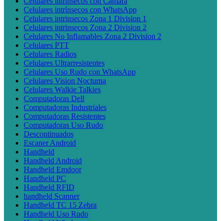
Celulares intrínsecos con Cámara
Celulares intrínsecos con WhatsApp
Celulares intrinsecos Zona 1 Division 1
Celulares intrinsecos Zona 2 Division 2
Celulares No Inflamables Zona 2 Division 2
Celulares PTT
Celulares Radios
Celulares Ultrarresistentes
Celulares Uso Rudo con WhatsApp
Celulares Vision Nocturna
Celulares Walkie Talkies
Computadoras Dell
Computadoras Industriales
Computadoras Resistentes
Computadoras Uso Rudo
Descontinuados
Escaner Android
Handheld
Handheld Android
Handheld Emdoor
Handheld PC
Handheld RFID
handheld Scanner
Handheld TC 15 Zebra
Handheld Uso Rudo