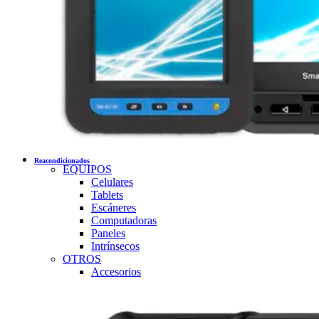
Reacondicionados
EQUIPOS
Celulares
Tablets
Escáneres
Computadoras
Paneles
Intrínsecos
OTROS
Accesorios