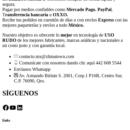
segura.
Pagar por medios confiables como
Mercado Pago
,
PayPal
,
T
ransferencia bancaria
u
OXXO.
Recibe tus pedidos en cuestión de días o con envíos
Express
con las
mejores paqueterías y envíos a todo
México.
Nuestro objetivo es ofrecerte lo
mejor
en tecnología de
USO
RUDO
de los mejores fabricantes, marcas asiáticas y nacionales a
un costo justo y con garantía local.
contacto.mx@zhinatown.com
Comunícate con nosotros dando clic aquí 442 608 5544
Envíanos Whatsapp
Av. Armando Birlain S. 2001, Corp.1 P16B, Centro Sur,
C.P. 76090, Qro.
SÍGUENOS
Facebook
YouTube
LinkedIn
links