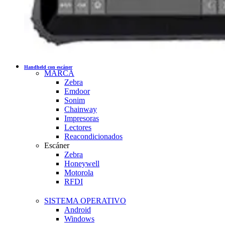
Handheld con escáner
MARCA
Zebra
Emdoor
Sonim
Chainway
Impresoras
Lectores
Reacondicionados
Escáner
Zebra
Honeywell
Motorola
RFDI
SISTEMA OPERATIVO
Android
Windows