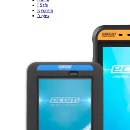
I Safe
Kyocera
Aegex