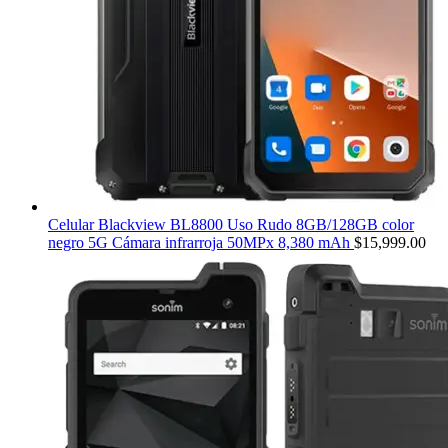
Celular Blackview BL8800 Uso Rudo 8GB/128GB color
negro 5G Cámara infrarroja 50MPx 8,380 mAh
$
15,999.00