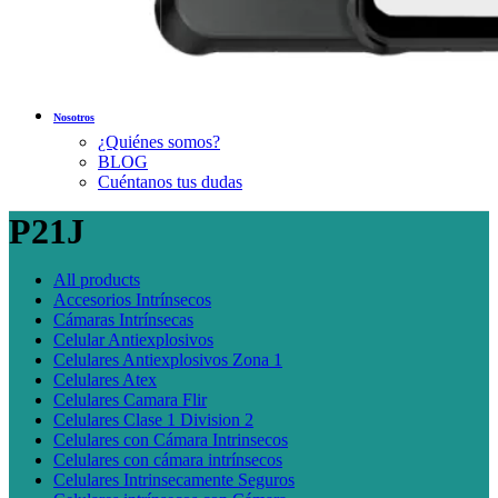
Nosotros
¿Quiénes somos?
BLOG
Cuéntanos tus dudas
P21J
All
products
Accesorios Intrínsecos
Cámaras Intrínsecas
Celular Antiexplosivos
Celulares Antiexplosivos Zona 1
Celulares Atex
Celulares Camara Flir
Celulares Clase 1 Division 2
Celulares con Cámara Intrinsecos
Celulares con cámara intrínsecos
Celulares Intrinsecamente Seguros