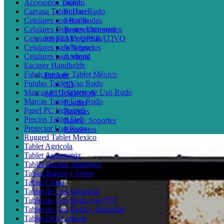
Accesorios Tablet
Sonim
Carcasa Tablet Uso Rudo
Surface
Celulares con Radio
Semi Rudas
Celulares Deportes Extremos
Reacondicionados
Celulares para Empresas
SISTEMA OPERATIVO
Celulares para Negocios
Windows
Celulares para viajes
Android
Escaner Handhelds
Fabricantes de Tablet México
Escáner
Fundas Tablet Uso Rudo
2D
Marcas de Celulares de Uso Rudo
ACCESORIOS
Marcas Tablet Uso Rudo
Fundas
Panel PC Industrial
Baterías
Precios Tablet Dell
Bases / Soportes
Protector Uso Rudo
Repuestos
Rugged Tablet Mexico
Tablet Agricola
Tablet Automotriz
Tablet Baratas Windows
Tablet Barcos y Ferris
Tablet China
Tablet de Uso Industrial
Tablet de Uso Rudo con PTT
Tablet de Uso Rudo e Industrial
Tablet Dell Latitude