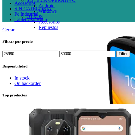
SISTEMA OPERATIVO
Accesorios
Android
SIN CATEGORIA
Windows
Pc Industrial
OTROS
Tablet Uso Rudo
Accesorios
Repuestos
Cerrar
Filtrar por precio
Min
Max
Filter
price
price
Disponibilidad
In stock
On backorder
Top productos