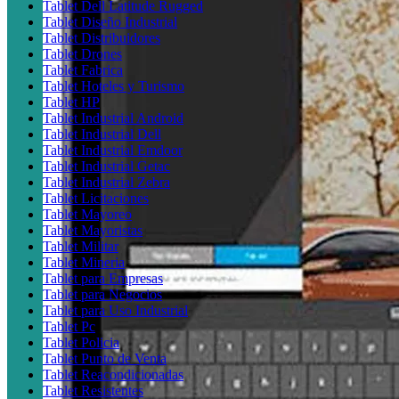
Tablet Dell Latitude Rugged
Tablet Diseño Industrial
Tablet Distribuidores
Tablet Drones
Tablet Fabrica
Tablet Hoteles y Turismo
Tablet HP
Tablet Industrial Android
Tablet Industrial Dell
Tablet Industrial Emdoor
Tablet Industrial Getac
Tablet Industrial Zebra
Tablet Licitaciones
Tablet Mayoreo
Tablet Mayoristas
Tablet Militar
Tablet Mineria
Tablet para Empresas
Tablet para Negocios
Tablet para Uso Industrial
Tablet Pc
Tablet Policia
Tablet Punto de Venta
Tablet Reacondicionadas
Tablet Resistentes