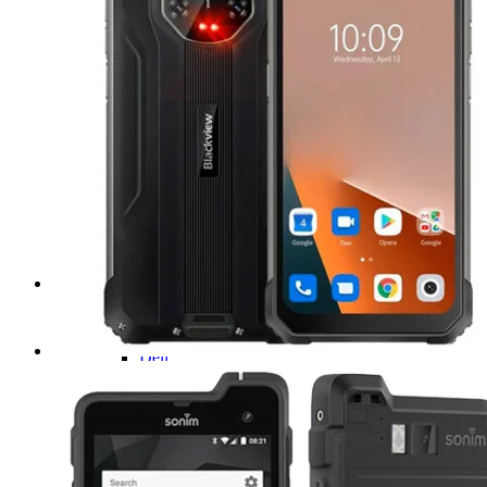
Computadoras de uso rudo
NOTEBOOK
Acer
Emdoor
Dell
Getac
Microsoft Surface
Reacondicionados
PANELES
Teguar
Ecom