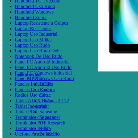
Handheld TC 15 Zebra
Handheld Uso Rudo
Handheld Windows
Handheld Zebra
Laptop Resistente a Golpes
Laptop Resistentes
Laptop Uso Industrial
Laptop Uso Militar
Laptop Uso Rudo
Laptop Uso Rudo Dell
Notebook De Uso Rudo
Panel PC Android Industrial
Panel PC Android Uso Rudo
Panel PC Windows industrial
Tablets de uso rudo
Panel PC Windows Uso Rudo
MARCA
Paneles Industriales
DELL
Paneles Uso Rudo
Emdoor
Radios Uso rudo
Getac
Tablet ATEX B Zona 2 / 22
Triton
Tablet Industrial
Acer
Tablet POS
Samsung
Terminales con escáner
Teguar
Terminales POS
DT Research
Terminales RFID
Zebra
Ulefone Armor X9 Pro
Panasonic