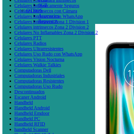
Celulares con cámara intrínsecos
6GB
Celulares Intrinsecamente Seguros
OTROS
Celulares intrínsecos con Cámara
Accesorios
Celulares intrínsecos con WhatsApp
Repuestos
Celulares intrinsecos Zona 1 Division 1
Celulares intrinsecos Zona 2 Division 2
Celulares No Inflamables Zona 2 Division 2
Celulares PTT
Celulares Radios
Celulares Ultrarresistentes
Celulares Uso Rudo con WhatsApp
Celulares Vision Nocturna
Celulares Walkie Talkies
Computadoras Dell
Computadoras Industriales
Computadoras Resistentes
Computadoras Uso Rudo
Descontinuados
Escaner Android
Handheld
Handheld Android
Handheld Emdoor
Handheld PC
Handheld RFID
handheld Scanner