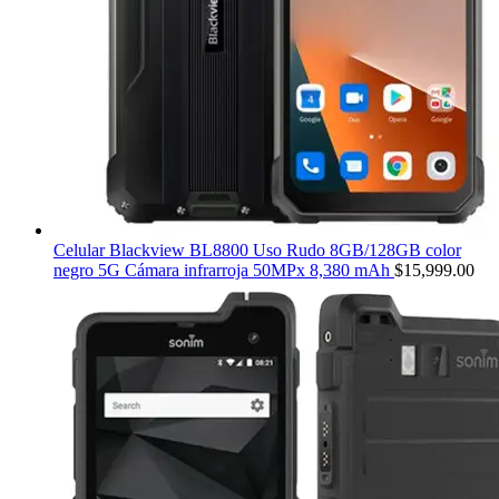
Celular Blackview BL8800 Uso Rudo 8GB/128GB color
negro 5G Cámara infrarroja 50MPx 8,380 mAh
$
15,999.00