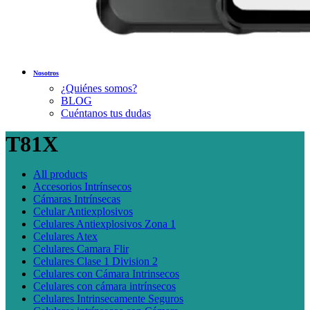
Nosotros
¿Quiénes somos?
BLOG
Cuéntanos tus dudas
T81X
All
products
Accesorios Intrínsecos
Cámaras Intrínsecas
Celular Antiexplosivos
Celulares Antiexplosivos Zona 1
Celulares Atex
Celulares Camara Flir
Celulares Clase 1 Division 2
Celulares con Cámara Intrinsecos
Celulares con cámara intrínsecos
Celulares Intrinsecamente Seguros