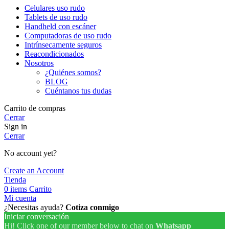
Celulares uso rudo
Tablets de uso rudo
Handheld con escáner
Computadoras de uso rudo
Intrínsecamente seguros
Reacondicionados
Nosotros
¿Quiénes somos?
BLOG
Cuéntanos tus dudas
Carrito de compras
Cerrar
Sign in
Cerrar
No account yet?
Create an Account
Tienda
0
items
Carrito
Mi cuenta
¿Necesitas ayuda?
Cotiza conmigo
Iniciar conversación
Hi! Click one of our member below to chat on
Whatsapp