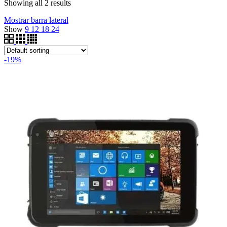
Showing all 2 results
Mostrar barra lateral
Show
9
12
18
24
-19%