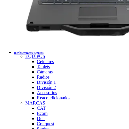
Intrínsecamente seguros
EQUIPOS
Celulares
Tablets
Cámaras
Radios
División 1
División 2
Accesorios
Reacondicionados
MARCAS
CAT
Ecom
Dell
Conquest
Sonim