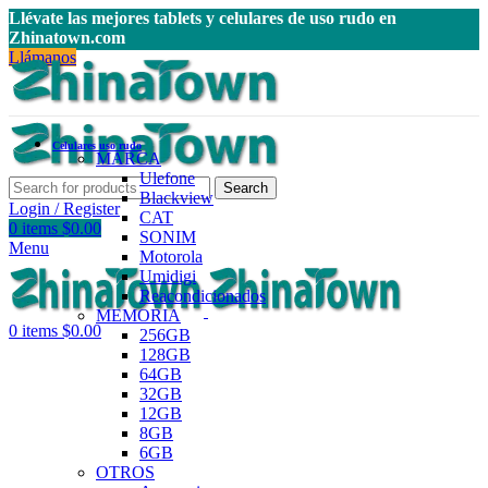
Llévate las mejores tablets y celulares de uso rudo en
Zhinatown.com
Llámanos
Celulares uso rudo
MARCA
Ulefone
Search
Blackview
Login / Register
CAT
0
items
$
0.00
SONIM
Menu
Motorola
Umidigi
Reacondicionados
MEMORIA
0
items
$
0.00
256GB
128GB
64GB
32GB
12GB
8GB
6GB
OTROS