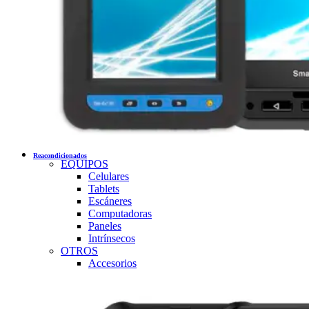
Reacondicionados
EQUIPOS
Celulares
Tablets
Escáneres
Computadoras
Paneles
Intrínsecos
OTROS
Accesorios