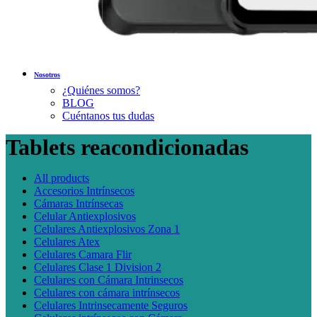
Nosotros
¿Quiénes somos?
BLOG
Cuéntanos tus dudas
Tablets reacondicionadas
All
products
Accesorios Intrínsecos
Cámaras Intrínsecas
Celular Antiexplosivos
Celulares Antiexplosivos Zona 1
Celulares Atex
Celulares Camara Flir
Celulares Clase 1 Division 2
Celulares con Cámara Intrinsecos
Celulares con cámara intrínsecos
Celulares Intrinsecamente Seguros