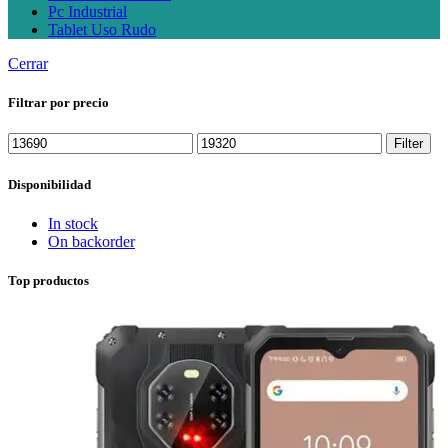
Pc Industrial
Tablet Uso Rudo
Cerrar
Filtrar por precio
Min
Max
Filter
price
price
Disponibilidad
In stock
On backorder
Top productos