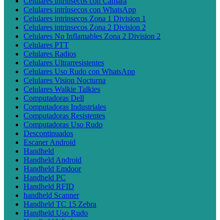
Celulares intrínsecos con Cámara
Celulares intrínsecos con WhatsApp
Celulares intrinsecos Zona 1 Division 1
Celulares intrinsecos Zona 2 Division 2
Celulares No Inflamables Zona 2 Division 2
Celulares PTT
Celulares Radios
Celulares Ultrarresistentes
Celulares Uso Rudo con WhatsApp
Celulares Vision Nocturna
Celulares Walkie Talkies
Computadoras Dell
Computadoras Industriales
Computadoras Resistentes
Computadoras Uso Rudo
Descontinuados
Escaner Android
Handheld
Handheld Android
Handheld Emdoor
Handheld PC
Handheld RFID
handheld Scanner
Handheld TC 15 Zebra
Handheld Uso Rudo