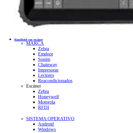
Handheld con escáner
MARCA
Zebra
Emdoor
Sonim
Chainway
Impresoras
Lectores
Reacondicionados
Escáner
Zebra
Honeywell
Motorola
RFDI
SISTEMA OPERATIVO
Android
Windows