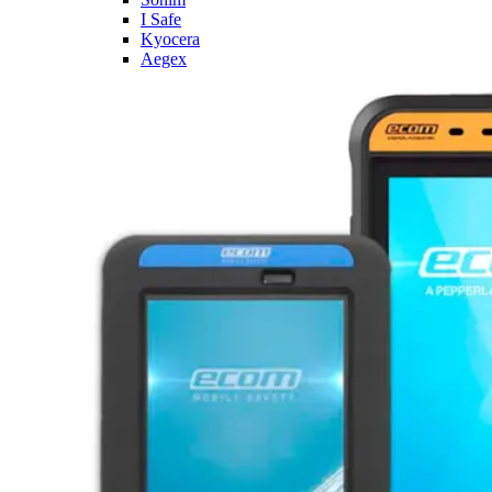
I Safe
Kyocera
Aegex